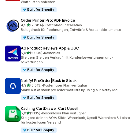
Wartelisten anbieten
Built for Shopify
Order Printer Pro: PDF Invoice
von 5 Sternen
4,9
(2.684)
•
Kostenlose Installation
2684 Rezensionen insgesamt
Belegdruck für Rechnungen, Entwürfe & Versanddokumente
Built for Shopify
AG Product Reviews App & UGC
von 5 Sternen
5,0
(2.995)
•
Kostenlos
2995 Rezensionen insgesamt
Steigern Sie den Verkauf mit Kundenbewertungen und-
bewertungen
Built for Shopify
Notify! PreOrder|Back in Stock
von 5 Sternen
4,9
(3.513)
•
Kostenloser Plan verfügbar
3513 Rezensionen insgesamt
Make out of stock pre order waitlists by using our Notify Me!
Built for Shopify
Kaching CartDrawer Cart Upsell
von 5 Sternen
5,0
(1.135)
•
Kostenloser Plan verfügbar
1135 Rezensionen insgesamt
Steigere deinen AOV: Slide-Warenkorb, Upsell-Warenkorb & Leiste
für kostenlosen Versand
Built for Shopify