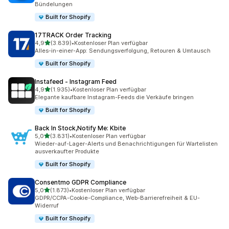
Bündelungen
Built for Shopify
17TRACK Order Tracking
von 5 Sternen
4,9
(3.839)
•
Kostenloser Plan verfügbar
3839 Rezensionen insgesamt
Alles-in-einer-App: Sendungsverfolgung, Retouren & Umtausch
Built for Shopify
Instafeed ‑ Instagram Feed
von 5 Sternen
4,9
(1.935)
•
Kostenloser Plan verfügbar
1935 Rezensionen insgesamt
Elegante kaufbare Instagram-Feeds die Verkäufe bringen
Built for Shopify
Back In Stock,Notify Me: Kbite
von 5 Sternen
5,0
(3.831)
•
Kostenloser Plan verfügbar
3831 Rezensionen insgesamt
Wieder-auf-Lager-Alerts und Benachrichtigungen für Wartelisten
ausverkaufter Produkte
Built for Shopify
Consentmo GDPR Compliance
von 5 Sternen
5,0
(1.873)
•
Kostenloser Plan verfügbar
1873 Rezensionen insgesamt
GDPR/CCPA-Cookie-Compliance, Web-Barrierefreiheit & EU-
Widerruf
Built for Shopify