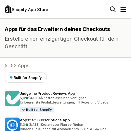
Shopify App Store
Apps für das Erweitern deines Checkouts
Erstelle einen einzigartigen Checkout für dein
Geschäft
5.153 Apps
Built for Shopify
Judge.me Product Reviews App
von 5 Sternen
5,0
(43.104)
•
Kostenloser Plan verfügbar
43104 Rezensionen insgesamt
Unbegrenzte Produktbewertungen, mit Fotos und Videos
Built for Shopify
Appstle℠ Subscriptions App
von 5 Sternen
5,0
(8.133)
•
Kostenloser Plan verfügbar
8133 Rezensionen insgesamt
Binden Sie Kunden mit Abonnements, Build-a-Box und