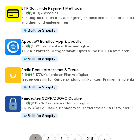
ETP Sort Hide Payment Methods
von 5 Sternen
5,0
(369)
•
Kostenlos
369 Rezensionen insgesamt
Zahlungsmethoden mit Zahlungsregeln ausblenden, sortieren, neu
anordnen und umbenennen
Built for Shopify
Appstle℠ Bundles App & Upsells
von 5 Sternen
5,0
(1.003)
•
Kostenloser Plan verfügbar
1003 Rezensionen insgesamt
AOV mit Paketen, Mengenrabatt, Upsells und BOGO maximieren
Built for Shopify
Smile Bonusprogramm & Treue
von 5 Sternen
4,9
(4.177)
•
Kostenloser Plan verfügbar
4177 Rezensionen insgesamt
Treueprogramm für Kundenbindung mit Punkten, Prämien, Empfehlu
Built for Shopify
Pandectes GDPR/DSGVO Cookie
von 5 Sternen
5,0
(2.887)
•
Kostenloser Plan verfügbar
2887 Rezensionen insgesamt
DSGVO/CCPA-Cookie-Banner, Web-Barrierefreiheit & EU-Widerruf
Built for Shopify
1
2
3
4
215