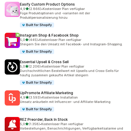
Easify Custom Product Options
von 5 Sternen
4,9
(2.866)
•
Kostenloser Plan verfügbar
2866 Rezensionen insgesamt
Füge Produktoptionen und -varianten mit der
Produktpersonalisierung hinzu
Built for Shopify
Instagram Shop & Facebook Shop
von 5 Sternen
5,0
(445)
•
Kostenloser Plan verfügbar
445 Rezensionen insgesamt
Steigern Sie den Umsatz mit Facebook- und Instagram-Shopping.
Built for Shopify
Essential Upsell & Cross Sell
von 5 Sternen
5,0
(2.206)
•
Kostenloser Plan verfügbar
2206 Rezensionen insgesamt
Durchschnittlichen Bestellwert mit Upsells und Cross-Sells für
häufig zusammen gekaufte Artikel steigern
Built for Shopify
UpPromote Affiliate Marketing
von 5 Sternen
4,9
(3.593)
•
Kostenlose Installation
3593 Rezensionen insgesamt
Umsatz ankurbeln mit Influencer- und Affiliate-Marketing
Built for Shopify
REZ Preorder, Back In Stock
von 5 Sternen
5,0
(1.358)
•
Kostenloser Plan verfügbar
1358 Rezensionen insgesamt
Vorbestellungen, Benachrichtigungen, Verfügbarkeitsalarme und