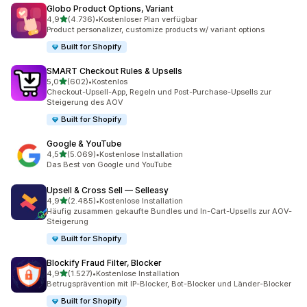
Globo Product Options, Variant
von 5 Sternen
4,9
(4.736)
•
Kostenloser Plan verfügbar
4736 Rezensionen insgesamt
Product personalizer, customize products w/ variant options
Built for Shopify
SMART Checkout Rules & Upsells
von 5 Sternen
5,0
(602)
•
Kostenlos
602 Rezensionen insgesamt
Checkout-Upsell-App, Regeln und Post-Purchase-Upsells zur
Steigerung des AOV
Built for Shopify
Google & YouTube
von 5 Sternen
4,5
(5.069)
•
Kostenlose Installation
5069 Rezensionen insgesamt
Das Best von Google und YouTube
Upsell & Cross Sell — Selleasy
von 5 Sternen
4,9
(2.485)
•
Kostenlose Installation
2485 Rezensionen insgesamt
Häufig zusammen gekaufte Bundles und In-Cart-Upsells zur AOV-
Steigerung
Built for Shopify
Blockify Fraud Filter, Blocker
von 5 Sternen
4,9
(1.527)
•
Kostenlose Installation
1527 Rezensionen insgesamt
Betrugsprävention mit IP-Blocker, Bot-Blocker und Länder-Blocker
Built for Shopify