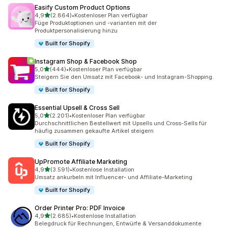
Easify Custom Product Options
von 5 Sternen
4,9
(2.864)
•
Kostenloser Plan verfügbar
2864 Rezensionen insgesamt
Füge Produktoptionen und -varianten mit der
Produktpersonalisierung hinzu
Built for Shopify
Instagram Shop & Facebook Shop
von 5 Sternen
5,0
(444)
•
Kostenloser Plan verfügbar
444 Rezensionen insgesamt
Steigern Sie den Umsatz mit Facebook- und Instagram-Shopping.
Built for Shopify
Essential Upsell & Cross Sell
von 5 Sternen
5,0
(2.201)
•
Kostenloser Plan verfügbar
2201 Rezensionen insgesamt
Durchschnittlichen Bestellwert mit Upsells und Cross-Sells für
häufig zusammen gekaufte Artikel steigern
Built for Shopify
UpPromote Affiliate Marketing
von 5 Sternen
4,9
(3.591)
•
Kostenlose Installation
3591 Rezensionen insgesamt
Umsatz ankurbeln mit Influencer- und Affiliate-Marketing
Built for Shopify
Order Printer Pro: PDF Invoice
von 5 Sternen
4,9
(2.685)
•
Kostenlose Installation
2685 Rezensionen insgesamt
Belegdruck für Rechnungen, Entwürfe & Versanddokumente