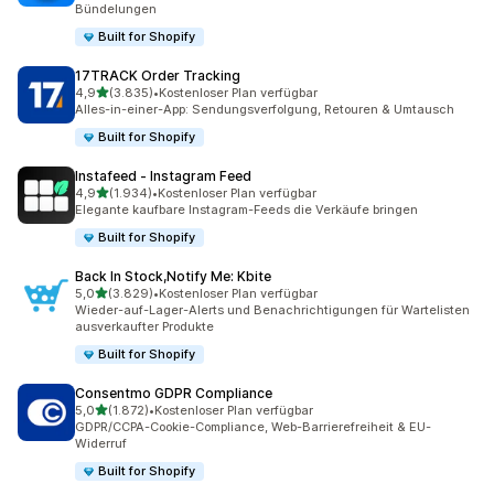
Bündelungen
Built for Shopify
17TRACK Order Tracking
von 5 Sternen
4,9
(3.835)
•
Kostenloser Plan verfügbar
3835 Rezensionen insgesamt
Alles-in-einer-App: Sendungsverfolgung, Retouren & Umtausch
Built for Shopify
Instafeed ‑ Instagram Feed
von 5 Sternen
4,9
(1.934)
•
Kostenloser Plan verfügbar
1934 Rezensionen insgesamt
Elegante kaufbare Instagram-Feeds die Verkäufe bringen
Built for Shopify
Back In Stock,Notify Me: Kbite
von 5 Sternen
5,0
(3.829)
•
Kostenloser Plan verfügbar
3829 Rezensionen insgesamt
Wieder-auf-Lager-Alerts und Benachrichtigungen für Wartelisten
ausverkaufter Produkte
Built for Shopify
Consentmo GDPR Compliance
von 5 Sternen
5,0
(1.872)
•
Kostenloser Plan verfügbar
1872 Rezensionen insgesamt
GDPR/CCPA-Cookie-Compliance, Web-Barrierefreiheit & EU-
Widerruf
Built for Shopify