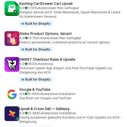
Kaching CartDrawer Cart Upsell
von 5 Sternen
5,0
(1.131)
•
Kostenloser Plan verfügbar
1131 Rezensionen insgesamt
Steigere deinen AOV: Slide-Warenkorb, Upsell-Warenkorb & Leiste
für kostenlosen Versand
Built for Shopify
Globo Product Options, Variant
von 5 Sternen
4,9
(4.732)
•
Kostenloser Plan verfügbar
4732 Rezensionen insgesamt
Product personalizer, customize products w/ variant options
Built for Shopify
SMART Checkout Rules & Upsells
von 5 Sternen
5,0
(600)
•
Kostenlos
600 Rezensionen insgesamt
Checkout-Upsell-App, Regeln und Post-Purchase-Upsells zur
Steigerung des AOV
Built for Shopify
Google & YouTube
von 5 Sternen
4,5
(5.066)
•
Kostenlose Installation
5066 Rezensionen insgesamt
Das Best von Google und YouTube
Upsell & Cross Sell — Selleasy
von 5 Sternen
4,9
(2.486)
•
Kostenlose Installation
2486 Rezensionen insgesamt
Häufig zusammen gekaufte Bundles und In-Cart-Upsells zur AOV-
Steigerung