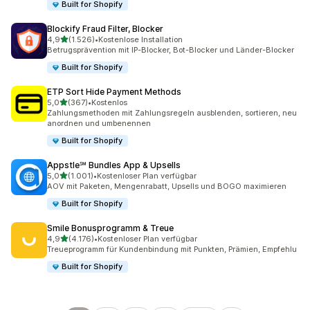
Built for Shopify
Blockify Fraud Filter, Blocker
von 5 Sternen
4,9
(1.526)
•
Kostenlose Installation
1526 Rezensionen insgesamt
Betrugsprävention mit IP-Blocker, Bot-Blocker und Länder-Blocker
Built for Shopify
ETP Sort Hide Payment Methods
von 5 Sternen
5,0
(367)
•
Kostenlos
367 Rezensionen insgesamt
Zahlungsmethoden mit Zahlungsregeln ausblenden, sortieren, neu
anordnen und umbenennen
Built for Shopify
Appstle℠ Bundles App & Upsells
von 5 Sternen
5,0
(1.001)
•
Kostenloser Plan verfügbar
1001 Rezensionen insgesamt
AOV mit Paketen, Mengenrabatt, Upsells und BOGO maximieren
Built for Shopify
Smile Bonusprogramm & Treue
von 5 Sternen
4,9
(4.176)
•
Kostenloser Plan verfügbar
4176 Rezensionen insgesamt
Treueprogramm für Kundenbindung mit Punkten, Prämien, Empfehlu
Built for Shopify