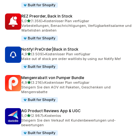
Built for Shopify
REZ Preorder, Back In Stock
von 5 Sternen
5,0
(1.356)
•
Kostenloser Plan verfügbar
1356 Rezensionen insgesamt
Vorbestellungen, Benachrichtigungen, Verfügbarkeitsalarme und
Wartelisten anbieten
Built for Shopify
Notify! PreOrder|Back in Stock
von 5 Sternen
4,9
(3.509)
•
Kostenloser Plan verfügbar
3509 Rezensionen insgesamt
Make out of stock pre order waitlists by using our Notify Me!
Built for Shopify
Mengenrabatt von Pumper Bundle
von 5 Sternen
4,9
(3.216)
•
Kostenloser Plan verfügbar
3216 Rezensionen insgesamt
Steigern Sie den AOV mit Paketen, Geschenken und
Mengenrabatte
Built for Shopify
AG Product Reviews App & UGC
von 5 Sternen
5,0
(2.987)
•
Kostenlos
2987 Rezensionen insgesamt
Steigern Sie den Verkauf mit Kundenbewertungen und-
bewertungen
Built for Shopify