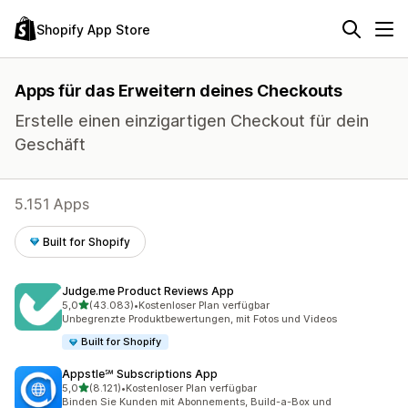
Shopify App Store
Apps für das Erweitern deines Checkouts
Erstelle einen einzigartigen Checkout für dein
Geschäft
5.151 Apps
Built for Shopify
Judge.me Product Reviews App
von 5 Sternen
5,0
(43.083)
•
Kostenloser Plan verfügbar
43083 Rezensionen insgesamt
Unbegrenzte Produktbewertungen, mit Fotos und Videos
Built for Shopify
Appstle℠ Subscriptions App
von 5 Sternen
5,0
(8.121)
•
Kostenloser Plan verfügbar
8121 Rezensionen insgesamt
Binden Sie Kunden mit Abonnements, Build-a-Box und