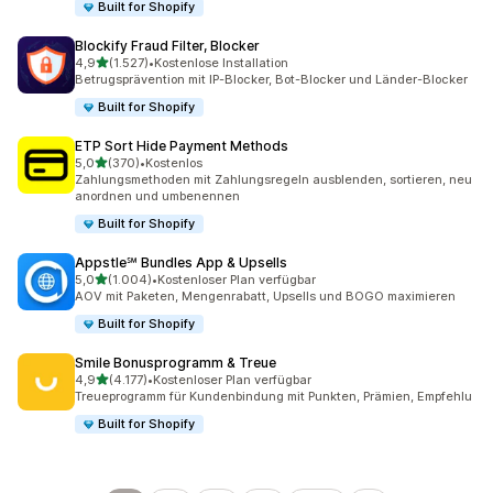
Built for Shopify
Blockify Fraud Filter, Blocker
von 5 Sternen
4,9
(1.527)
•
Kostenlose Installation
1527 Rezensionen insgesamt
Betrugsprävention mit IP-Blocker, Bot-Blocker und Länder-Blocker
Built for Shopify
ETP Sort Hide Payment Methods
von 5 Sternen
5,0
(370)
•
Kostenlos
370 Rezensionen insgesamt
Zahlungsmethoden mit Zahlungsregeln ausblenden, sortieren, neu
anordnen und umbenennen
Built for Shopify
Appstle℠ Bundles App & Upsells
von 5 Sternen
5,0
(1.004)
•
Kostenloser Plan verfügbar
1004 Rezensionen insgesamt
AOV mit Paketen, Mengenrabatt, Upsells und BOGO maximieren
Built for Shopify
Smile Bonusprogramm & Treue
von 5 Sternen
4,9
(4.177)
•
Kostenloser Plan verfügbar
4177 Rezensionen insgesamt
Treueprogramm für Kundenbindung mit Punkten, Prämien, Empfehlu
Built for Shopify