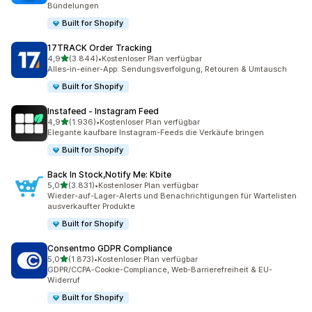
Bündelungen
Built for Shopify
17TRACK Order Tracking
von 5 Sternen
4,9
(3.844)
•
Kostenloser Plan verfügbar
3844 Rezensionen insgesamt
Alles-in-einer-App: Sendungsverfolgung, Retouren & Umtausch
Built for Shopify
Instafeed ‑ Instagram Feed
von 5 Sternen
4,9
(1.936)
•
Kostenloser Plan verfügbar
1936 Rezensionen insgesamt
Elegante kaufbare Instagram-Feeds die Verkäufe bringen
Built for Shopify
Back In Stock,Notify Me: Kbite
von 5 Sternen
5,0
(3.831)
•
Kostenloser Plan verfügbar
3831 Rezensionen insgesamt
Wieder-auf-Lager-Alerts und Benachrichtigungen für Wartelisten
ausverkaufter Produkte
Built for Shopify
Consentmo GDPR Compliance
von 5 Sternen
5,0
(1.873)
•
Kostenloser Plan verfügbar
1873 Rezensionen insgesamt
GDPR/CCPA-Cookie-Compliance, Web-Barrierefreiheit & EU-
Widerruf
Built for Shopify