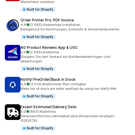
Wartelisten anbieten
Built for Shopify
Order Printer Pro: PDF Invoice
von 5 Sternen
4,9
(2.685)
•
Kostenlose Installation
2685 Rezensionen insgesamt
Belegdruck für Rechnungen, Entwürfe & Versanddokumente
Built for Shopify
AG Product Reviews App & UGC
von 5 Sternen
5,0
(2.995)
•
Kostenlos
2995 Rezensionen insgesamt
Steigern Sie den Verkauf mit Kundenbewertungen und-
bewertungen
Built for Shopify
Notify! PreOrder|Back in Stock
von 5 Sternen
4,9
(3.514)
•
Kostenloser Plan verfügbar
3514 Rezensionen insgesamt
Make out of stock pre order waitlists by using our Notify Me!
Built for Shopify
Essent Estimated Delivery Date
von 5 Sternen
5,0
(867)
•
Kostenlos
867 Rezensionen insgesamt
Voraussichtliches Lieferdatum plus Versandzeit anzeigen
(EDD/ETA)
Built for Shopify