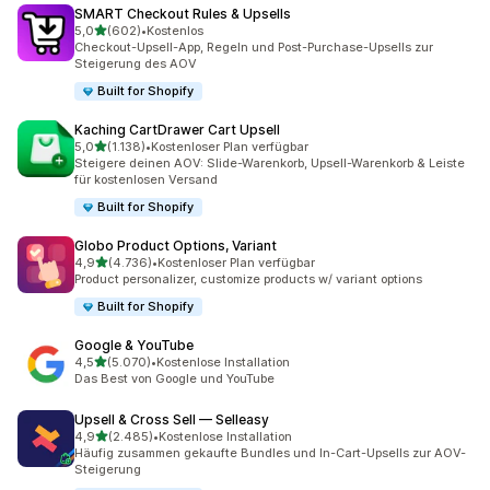
SMART Checkout Rules & Upsells
von 5 Sternen
5,0
(602)
•
Kostenlos
602 Rezensionen insgesamt
Checkout-Upsell-App, Regeln und Post-Purchase-Upsells zur
Steigerung des AOV
Built for Shopify
Kaching CartDrawer Cart Upsell
von 5 Sternen
5,0
(1.138)
•
Kostenloser Plan verfügbar
1138 Rezensionen insgesamt
Steigere deinen AOV: Slide-Warenkorb, Upsell-Warenkorb & Leiste
für kostenlosen Versand
Built for Shopify
Globo Product Options, Variant
von 5 Sternen
4,9
(4.736)
•
Kostenloser Plan verfügbar
4736 Rezensionen insgesamt
Product personalizer, customize products w/ variant options
Built for Shopify
Google & YouTube
von 5 Sternen
4,5
(5.070)
•
Kostenlose Installation
5070 Rezensionen insgesamt
Das Best von Google und YouTube
Upsell & Cross Sell — Selleasy
von 5 Sternen
4,9
(2.485)
•
Kostenlose Installation
2485 Rezensionen insgesamt
Häufig zusammen gekaufte Bundles und In-Cart-Upsells zur AOV-
Steigerung