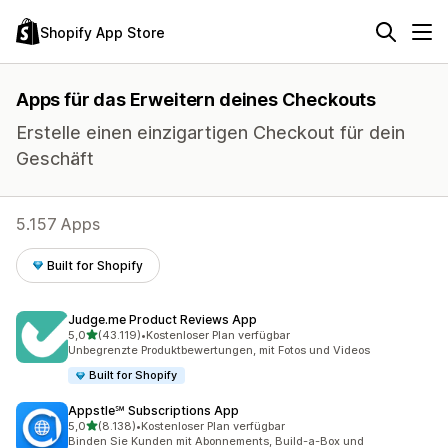
Shopify App Store
Apps für das Erweitern deines Checkouts
Erstelle einen einzigartigen Checkout für dein
Geschäft
5.157 Apps
Built for Shopify
Judge.me Product Reviews App
von 5 Sternen
5,0
(43.119)
•
Kostenloser Plan verfügbar
43119 Rezensionen insgesamt
Unbegrenzte Produktbewertungen, mit Fotos und Videos
Built for Shopify
Appstle℠ Subscriptions App
von 5 Sternen
5,0
(8.138)
•
Kostenloser Plan verfügbar
8138 Rezensionen insgesamt
Binden Sie Kunden mit Abonnements, Build-a-Box und