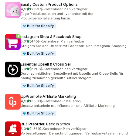
Easify Custom Product Options
von 5 Sternen
4,9
(2.867)
•
Kostenloser Plan verfügbar
2867 Rezensionen insgesamt
Füge Produktoptionen und -varianten mit der
Produktpersonalisierung hinzu
Built for Shopify
Instagram Shop & Facebook Shop
von 5 Sternen
5,0
(445)
•
Kostenloser Plan verfügbar
445 Rezensionen insgesamt
Steigern Sie den Umsatz mit Facebook- und Instagram-Shopping.
Built for Shopify
Essential Upsell & Cross Sell
von 5 Sternen
5,0
(2.206)
•
Kostenloser Plan verfügbar
2206 Rezensionen insgesamt
Durchschnittlichen Bestellwert mit Upsells und Cross-Sells für
häufig zusammen gekaufte Artikel steigern
Built for Shopify
UpPromote Affiliate Marketing
von 5 Sternen
4,9
(3.593)
•
Kostenlose Installation
3593 Rezensionen insgesamt
Umsatz ankurbeln mit Influencer- und Affiliate-Marketing
Built for Shopify
REZ Preorder, Back In Stock
von 5 Sternen
5,0
(1.359)
•
Kostenloser Plan verfügbar
1359 Rezensionen insgesamt
Vorbestellungen, Benachrichtigungen, Verfügbarkeitsalarme und