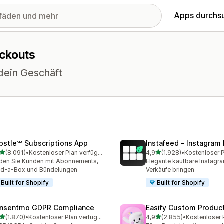
Apps durchs
eckouts
 dein Geschäft
pstle℠ Subscriptions App
Instafeed ‑ Instagram
von 5 Sternen
von 5 Sternen
(8.091)
•
Kostenloser Plan verfügbar
4,9
(1.928)
•
1 Rezensionen insgesamt
1928 Rezensionen insges
den Sie Kunden mit Abonnements,
Elegante kaufbare Instagr
ld-a-Box und Bündelungen
Verkäufe bringen
Built for Shopify
Built for Shopify
nsentmo GDPR Compliance
Easify Custom Produc
von 5 Sternen
von 5 Sternen
(1.870)
•
Kostenloser Plan verfügbar
4,9
(2.855)
•
0 Rezensionen insgesamt
2855 Rezensionen insges