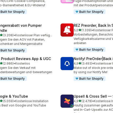
PR/CCPA-Cookie-Compliance,
Füge Produktoptionen und 
-Barrierefreiheit & EU-Widerruf
mit der Produktpersonalisi
Built for Shopify
Built for Shopify
ngenrabatt von Pumper
REZ Preorder, Back In 
von 5 Sternen
ndle
5,0
(1.339)
•
1339 Rezensionen insges
Vorbestellungen, Benachri
von 5 Sternen
(3.208)
•
Kostenloser Plan verfügbar
8 Rezensionen insgesamt
Verfügbarkeitsalarme und W
igern Sie den AOV mit Paketen,
anbieten
schenken und Mengenrabatte
Built for Shopify
Built for Shopify
 Product Reviews App & UGC
Notify! PreOrder|Back 
von 5 Sternen
von 5 Sternen
(2.986)
•
Kostenlos
4,9
(3.493)
•
6 Rezensionen insgesamt
3493 Rezensionen insges
igern Sie den Verkauf mit
Make out of stock pre order
ndenbewertungen und-bewertungen
by using our Notify Me!
Built for Shopify
Built for Shopify
ogle & YouTube
Upsell & Cross Sell —
von 5 Sternen
von 5 Sternen
(5.059)
•
Kostenlose Installation
4,9
(2.478)
•
Kostenlose In
9 Rezensionen insgesamt
2478 Rezensionen insges
 Best von Google und YouTube
Häufig zusammen gekauft
und In-Cart-Upsells zur A