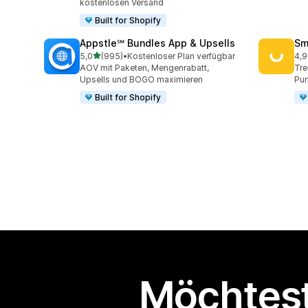
kostenlosen Versand
Built for Shopify
Appstle℠ Bundles App & Upsells
Sm
von 5 Sternen
5,0
(995)
•
Kostenloser Plan verfügbar
4,9
995 Rezensionen insgesamt
417
AOV mit Paketen, Mengenrabatt,
Tre
Upsells und BOGO maximieren
Pun
Built for Shopify
Möchtest