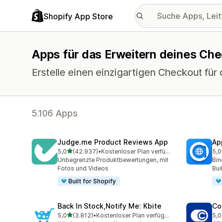
Shopify App Store
Apps für das Erweitern deines Ch
Erstelle einen einzigartigen Checkout für
5.106 Apps
Judge.me Product Reviews App
Ap
von 5 Sternen
5,0
(42.937)
•
Kostenloser Plan verfügbar
5,0
42937 Rezensionen insgesamt
809
Unbegrenzte Produktbewertungen, mit
Bin
Fotos und Videos
Bui
Built for Shopify
Back In Stock,Notify Me: Kbite
Co
von 5 Sternen
5,0
(3.812)
•
Kostenloser Plan verfügbar
5,0
3812 Rezensionen insgesamt
187