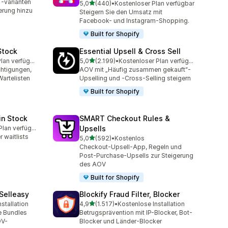
-varianten
von 5 Sternen
5,0
(440)
•
Kostenloser Plan verfügbar
440 Rezensionen insgesamt
erung hinzu
Steigern Sie den Umsatz mit
Facebook- und Instagram-Shopping.
Built for Shopify
Stock
Essential Upsell & Cross Sell
von 5 Sternen
Kostenloser Plan verfügbar
5,0
(2.199)
•
Kostenloser Plan verfügbar
amt
2199 Rezensionen insgesamt
chtigungen,
AOV mit „Häufig zusammen gekauft“-
artelisten
Upselling und -Cross-Selling steigern
Built for Shopify
in Stock
SMART Checkout Rules &
Kostenloser Plan verfügbar
Upsells
amt
 waitlists
von 5 Sternen
5,0
(592)
•
Kostenlos
592 Rezensionen insgesamt
Checkout-Upsell-App, Regeln und
Post-Purchase-Upsells zur Steigerung
des AOV
Built for Shopify
 Selleasy
Blockify Fraud Filter, Blocker
von 5 Sternen
stallation
4,9
(1.517)
•
Kostenlose Installation
amt
1517 Rezensionen insgesamt
e Bundles
Betrugsprävention mit IP-Blocker, Bot-
OV-
Blocker und Länder-Blocker