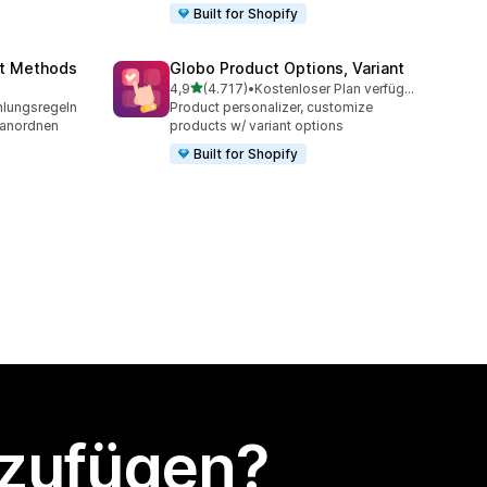
Built for Shopify
nt Methods
Globo Product Options, Variant
von 5 Sternen
4,9
(4.717)
•
Kostenloser Plan verfügbar
mt
4717 Rezensionen insgesamt
lungsregeln
Product personalizer, customize
 anordnen
products w/ variant options
Built for Shopify
nzufügen?