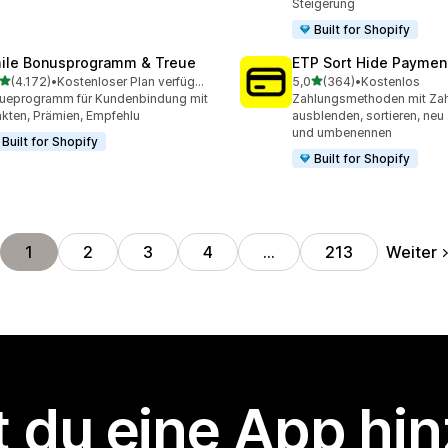
Steigerung
Built for Shopify
ile Bonusprogramm & Treue
ETP Sort Hide Payme
von 5 Sternen
von 5 Sternen
(4.172)
•
Kostenloser Plan verfügbar
5,0
(364)
•
Kostenlos
2 Rezensionen insgesamt
364 Rezensionen insgesa
ueprogramm für Kundenbindung mit
Zahlungsmethoden mit Zah
kten, Prämien, Empfehlu
ausblenden, sortieren, neu
und umbenennen
Built for Shopify
Built for Shopify
Weiter
1
2
3
4
…
213
 du eine App hi