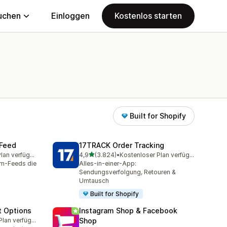
uchen
Einloggen
Kostenlos starten
Built for Shopify
 Feed
17TRACK Order Tracking
von 5 Sternen
Kostenloser Plan verfügbar
4,9
(3.824)
•
Kostenloser Plan verfügbar
amt
3824 Rezensionen insgesamt
am-Feeds die
Alles-in-einer-App:
Sendungsverfolgung, Retouren &
Umtausch
Built for Shopify
t Options
Instagram Shop & Facebook
Kostenloser Plan verfügbar
Shop
amt