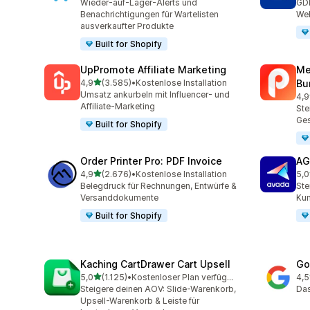
Wieder-auf-Lager-Alerts und
GD
Benachrichtigungen für Wartelisten
Web
ausverkaufter Produkte
Built for Shopify
UpPromote Affiliate Marketing
Me
von 5 Sternen
4,9
(3.585)
•
Kostenlose Installation
Bu
3585 Rezensionen insgesamt
Umsatz ankurbeln mit Influencer- und
4,9
320
Affiliate-Marketing
Ste
Ge
Built for Shopify
Order Printer Pro: PDF Invoice
AG
von 5 Sternen
4,9
(2.676)
•
Kostenlose Installation
5,0
2676 Rezensionen insgesamt
298
Belegdruck für Rechnungen, Entwürfe &
Ste
Versanddokumente
Ku
Built for Shopify
Kaching CartDrawer Cart Upsell
Go
von 5 Sternen
5,0
(1.125)
•
Kostenloser Plan verfügbar
4,5
1125 Rezensionen insgesamt
505
Steigere deinen AOV: Slide-Warenkorb,
Das
Upsell-Warenkorb & Leiste für