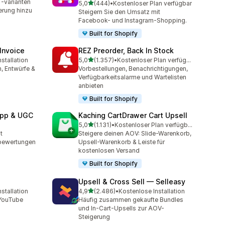
-varianten
von 5 Sternen
5,0
(444)
•
Kostenloser Plan verfügbar
444 Rezensionen insgesamt
erung hinzu
Steigern Sie den Umsatz mit
Facebook- und Instagram-Shopping.
Built for Shopify
 Invoice
REZ Preorder, Back In Stock
von 5 Sternen
stallation
5,0
(1.357)
•
Kostenloser Plan verfügbar
amt
1357 Rezensionen insgesamt
, Entwürfe &
Vorbestellungen, Benachrichtigungen,
Verfügbarkeitsalarme und Wartelisten
anbieten
Built for Shopify
App & UGC
Kaching CartDrawer Cart Upsell
von 5 Sternen
5,0
(1.131)
•
Kostenloser Plan verfügbar
amt
1131 Rezensionen insgesamt
t
Steigere deinen AOV: Slide-Warenkorb,
bewertungen
Upsell-Warenkorb & Leiste für
kostenlosen Versand
Built for Shopify
Upsell & Cross Sell — Selleasy
von 5 Sternen
stallation
4,9
(2.486)
•
Kostenlose Installation
amt
2486 Rezensionen insgesamt
 YouTube
Häufig zusammen gekaufte Bundles
und In-Cart-Upsells zur AOV-
Steigerung