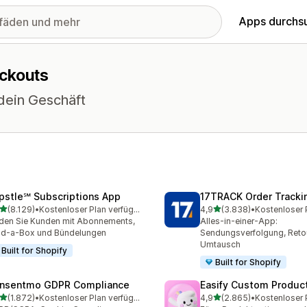
Apps durchs
eckouts
 dein Geschäft
pstle℠ Subscriptions App
17TRACK Order Tracki
von 5 Sternen
von 5 Sternen
(8.129)
•
Kostenloser Plan verfügbar
4,9
(3.838)
•
9 Rezensionen insgesamt
3838 Rezensionen insges
den Sie Kunden mit Abonnements,
Alles-in-einer-App:
ld-a-Box und Bündelungen
Sendungsverfolgung, Reto
Umtausch
Built for Shopify
Built for Shopify
nsentmo GDPR Compliance
Easify Custom Produc
von 5 Sternen
von 5 Sternen
(1.872)
•
Kostenloser Plan verfügbar
4,9
(2.865)
•
2 Rezensionen insgesamt
2865 Rezensionen insges