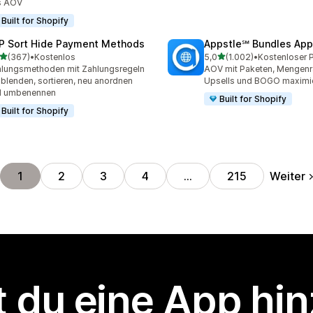
s AOV
Built for Shopify
P Sort Hide Payment Methods
Appstle℠ Bundles App
von 5 Sternen
von 5 Sternen
(367)
•
Kostenlos
5,0
(1.002)
•
 Rezensionen insgesamt
1002 Rezensionen insges
lungsmethoden mit Zahlungsregeln
AOV mit Paketen, Mengenr
blenden, sortieren, neu anordnen
Upsells und BOGO maximi
d umbenennen
Built for Shopify
Built for Shopify
Weiter
1
2
3
4
…
215
 du eine App hi