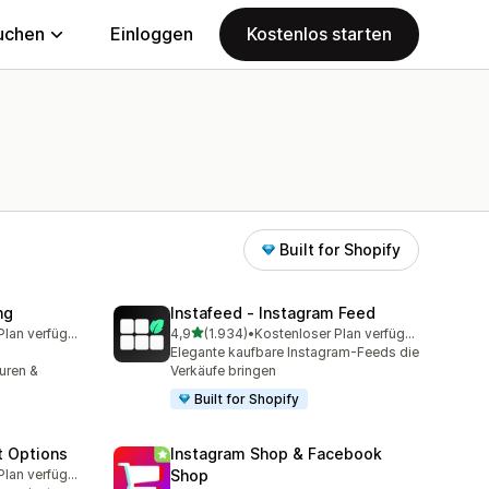
uchen
Einloggen
Kostenlos starten
Built for Shopify
ng
Instafeed ‑ Instagram Feed
von 5 Sternen
Kostenloser Plan verfügbar
4,9
(1.934)
•
Kostenloser Plan verfügbar
amt
1934 Rezensionen insgesamt
Elegante kaufbare Instagram-Feeds die
uren &
Verkäufe bringen
Built for Shopify
t Options
Instagram Shop & Facebook
Kostenloser Plan verfügbar
Shop
amt