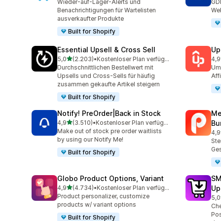
Wieder-auf-Lager-Alerts und
GD
Benachrichtigungen für Wartelisten
Web
ausverkaufter Produkte
Built for Shopify
Essential Upsell & Cross Sell
Up
von 5 Sternen
5,0
(2.203)
•
Kostenloser Plan verfügbar
4,9
2203 Rezensionen insgesamt
359
Durchschnittlichen Bestellwert mit
Ums
Upsells und Cross-Sells für häufig
Aff
zusammen gekaufte Artikel steigern
Built for Shopify
Notify! PreOrder|Back in Stock
Me
von 5 Sternen
4,9
(3.510)
•
Kostenloser Plan verfügbar
Bu
3510 Rezensionen insgesamt
Make out of stock pre order waitlists
4,9
321
by using our Notify Me!
Ste
Ge
Built for Shopify
Globo Product Options, Variant
SM
von 5 Sternen
4,9
(4.734)
•
Kostenloser Plan verfügbar
Up
4734 Rezensionen insgesamt
Product personalizer, customize
5,0
600
products w/ variant options
Che
Pos
Built for Shopify