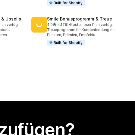
Built for Shopify
 & Upsells
Smile Bonusprogramm & Treue
von 5 Sternen
Kostenloser Plan verfügbar
4,9
(4.176)
•
Kostenloser Plan verfügbar
amt
4176 Rezensionen insgesamt
abatt,
Treueprogramm für Kundenbindung mit
eren
Punkten, Prämien, Empfehlu
Built for Shopify
nzufügen?