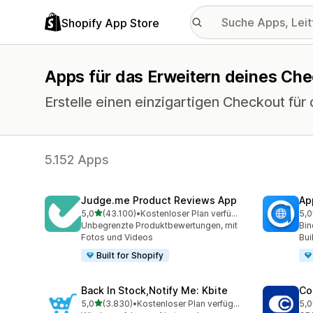
Shopify App Store
Apps für das Erweitern deines Ch
Erstelle einen einzigartigen Checkout für
5.152 Apps
Judge.me Product Reviews App
Ap
von 5 Sternen
5,0
(43.100)
•
Kostenloser Plan verfügbar
5,0
43100 Rezensionen insgesamt
812
Unbegrenzte Produktbewertungen, mit
Bin
Fotos und Videos
Bui
Built for Shopify
Back In Stock,Notify Me: Kbite
Co
von 5 Sternen
5,0
(3.830)
•
Kostenloser Plan verfügbar
5,0
3830 Rezensionen insgesamt
187