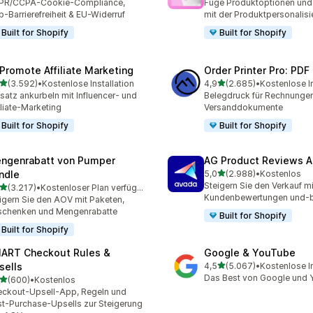
PR/CCPA-Cookie-Compliance,
Füge Produktoptionen und 
-Barrierefreiheit & EU-Widerruf
mit der Produktpersonalisi
Built for Shopify
Built for Shopify
Promote Affiliate Marketing
Order Printer Pro: PDF
von 5 Sternen
von 5 Sternen
(3.592)
•
Kostenlose Installation
4,9
(2.685)
•
Kostenlose In
2 Rezensionen insgesamt
2685 Rezensionen insges
atz ankurbeln mit Influencer- und
Belegdruck für Rechnungen
iliate-Marketing
Versanddokumente
Built for Shopify
Built for Shopify
ngenrabatt von Pumper
AG Product Reviews 
von 5 Sternen
ndle
5,0
(2.988)
•
Kostenlos
2988 Rezensionen insges
Steigern Sie den Verkauf mi
von 5 Sternen
(3.217)
•
Kostenloser Plan verfügbar
7 Rezensionen insgesamt
Kundenbewertungen und-
igern Sie den AOV mit Paketen,
schenken und Mengenrabatte
Built for Shopify
Built for Shopify
ART Checkout Rules &
Google & YouTube
von 5 Sternen
sells
4,5
(5.067)
•
Kostenlose In
5067 Rezensionen insges
Das Best von Google und
von 5 Sternen
(600)
•
Kostenlos
 Rezensionen insgesamt
ckout-Upsell-App, Regeln und
t-Purchase-Upsells zur Steigerung