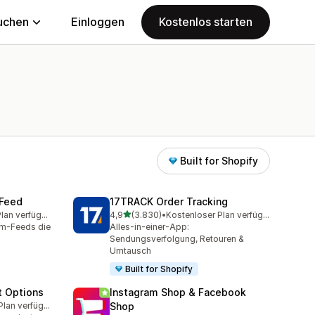
uchen
Einloggen
Kostenlos starten
Built for Shopify
 Feed
17TRACK Order Tracking
von 5 Sternen
Kostenloser Plan verfügbar
4,9
(3.830)
•
Kostenloser Plan verfügbar
amt
3830 Rezensionen insgesamt
am-Feeds die
Alles-in-einer-App:
Sendungsverfolgung, Retouren &
Umtausch
Built for Shopify
t Options
Instagram Shop & Facebook
Kostenloser Plan verfügbar
Shop
amt