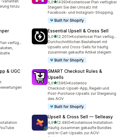
-varianten
von 5 Sternen
5,0
(439)
•
Kostenloser Plan verfügbar
439 Rezensionen insgesamt
erung hinzu
Steigern Sie den Umsatz mit
Facebook- und Instagram-Shopping.
Built for Shopify
mper
Essential Upsell & Cross Sell
von 5 Sternen
5,0
(2.201)
•
Kostenloser Plan verfügbar
2201 Rezensionen insgesamt
Durchschnittlichen Bestellwert mit
Kostenloser Plan verfügbar
amt
Upsells und Cross-Sells für häufig
aketen,
zusammen gekaufte Artikel steigern
batte
Built for Shopify
App & UGC
SMART Checkout Rules &
Upsells
amt
t
von 5 Sternen
5,0
(596)
•
Kostenlos
596 Rezensionen insgesamt
bewertungen
Checkout-Upsell-App, Regeln und
Post-Purchase-Upsells zur Steigerung
des AOV
Built for Shopify
Upsell & Cross Sell — Selleasy
von 5 Sternen
stallation
4,9
(2.480)
•
Kostenlose Installation
amt
2480 Rezensionen insgesamt
 YouTube
Häufig zusammen gekaufte Bundles
und In-Cart-Upsells zur AOV-