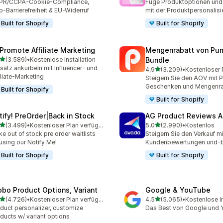
PR/CCPA-Cookie-Compliance,
Füge Produktoptionen und 
-Barrierefreiheit & EU-Widerruf
mit der Produktpersonalisi
Built for Shopify
Built for Shopify
Promote Affiliate Marketing
Mengenrabatt von Pu
von 5 Sternen
(3.589)
•
Kostenlose Installation
Bundle
9 Rezensionen insgesamt
atz ankurbeln mit Influencer- und
von 5 Sternen
4,9
(3.209)
•
3209 Rezensionen insges
iliate-Marketing
Steigern Sie den AOV mit P
Geschenken und Mengenra
Built for Shopify
Built for Shopify
tify! PreOrder|Back in Stock
AG Product Reviews 
von 5 Sternen
von 5 Sternen
(3.499)
•
Kostenloser Plan verfügbar
5,0
(2.990)
•
Kostenlos
9 Rezensionen insgesamt
2990 Rezensionen insges
e out of stock pre order waitlists
Steigern Sie den Verkauf mi
using our Notify Me!
Kundenbewertungen und-
Built for Shopify
Built for Shopify
obo Product Options, Variant
Google & YouTube
von 5 Sternen
von 5 Sternen
(4.726)
•
Kostenloser Plan verfügbar
4,5
(5.065)
•
Kostenlose In
6 Rezensionen insgesamt
5065 Rezensionen insges
duct personalizer, customize
Das Best von Google und
ducts w/ variant options