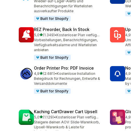
Wieder-auf-Lager-Alerts und
GD
Benachrichtigungen für Wartelisten
Web
ausverkaufter Produkte
Built for Shopify
REZ Preorder, Back In Stock
Up
von 5 Sternen
5,0
(1.349)
•
Kostenloser Plan verfügbar
4,9
1349 Rezensionen insgesamt
358
Vorbestellungen, Benachrichtigungen,
Ums
Verfügbarkeitsalarme und Wartelisten
Aff
anbieten
Built for Shopify
Order Printer Pro: PDF Invoice
No
von 5 Sternen
4,9
(2.681)
•
Kostenlose Installation
4,9
2681 Rezensionen insgesamt
349
Belegdruck für Rechnungen, Entwürfe &
Mak
Versanddokumente
by 
Built for Shopify
Kaching CartDrawer Cart Upsell
Gl
von 5 Sternen
5,0
(1.129)
•
Kostenloser Plan verfügbar
4,9
1129 Rezensionen insgesamt
472
Steigere deinen AOV: Slide-Warenkorb,
Pro
Upsell-Warenkorb & Leiste für
pro