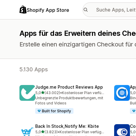
Shopify App Store
Apps für das Erweitern deines Ch
Erstelle einen einzigartigen Checkout für
5.130 Apps
Judge.me Product Reviews App
Ap
von 5 Sternen
5,0
(43.002)
•
Kostenloser Plan verfügbar
5,0
43002 Rezensionen insgesamt
810
Unbegrenzte Produktbewertungen, mit
Bin
Fotos und Videos
Bui
Built for Shopify
Back In Stock,Notify Me: Kbite
Co
von 5 Sternen
5,0
(3.823)
•
Kostenloser Plan verfügbar
5,0
3823 Rezensionen insgesamt
187