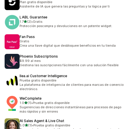
Plan gratis disponible
Asistente de IA que genera las preguntas y la lógica por ti
LABL Guarantee
de 5 estrellas
1.7
(2)
•
Gratis
2 reseñas en total
Protección poscompra y devoluciones en un potente widget.
Fan Pass
Gratis
Crea una llave digital que desbloquee beneficios en tu tienda
Phoenix Subscriptions
$9.99 al mes
Gestiona las suscripciones fácilmente con una solución flexible
llea.ai Customer Intelligence
Prueba gratis disponible
La plataforma de inteligencia de clientes para marcas de comercio
electrónico.
WeComplete
de 5 estrellas
1.0
(1)
•
Prueba gratis disponible
1 reseñas en total
Sugerencias de direcciones instantáneas para procesos de pago
más rápidos y sin errores
AI Sales Agent & Live Chat
de 5 estrellas
5.0
(1)
•
Prueba gratis disponible
1 reseñas en total