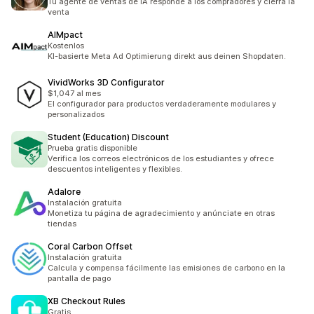
Tu agente de ventas de IA responde a los compradores y cierra la
venta
AIMpact
Kostenlos
KI-basierte Meta Ad Optimierung direkt aus deinen Shopdaten.
VividWorks 3D Configurator
$1,047 al mes
El configurador para productos verdaderamente modulares y
personalizados
Student (Education) Discount
Prueba gratis disponible
Verifica los correos electrónicos de los estudiantes y ofrece
descuentos inteligentes y flexibles.
Adalore
Instalación gratuita
Monetiza tu página de agradecimiento y anúnciate en otras
tiendas
Coral Carbon Offset
Instalación gratuita
Calcula y compensa fácilmente las emisiones de carbono en la
pantalla de pago
XB Checkout Rules
Gratis