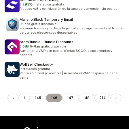
de 5 estrellas
2.2
(3)
•
Instalación gratuita
3 reseñas en total
Pruebas A/B y optimización de la tasa de conversión sin código
Mailano:Block Temporary Email
Prueba gratis disponible
Previene fraudes y protege la pantalla de pago mediante el bloqueo
de correos electrónicos desechables
promBundle ‑ Bundle Discounts
de 5 estrellas
5.0
(1)
•
Plan gratis disponible
1 reseñas en total
Aumenta tu VMP con packs, ofertas BOGO, complementos y
banners
WolfSell Checkout+
Instalación gratuita
Venta adicional poscompra | Aumenta el VMP después de cada
venta
1
145
146
147
148
214