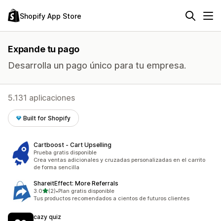
Shopify App Store
Expande tu pago
Desarrolla un pago único para tu empresa.
5.131 aplicaciones
Built for Shopify
Cartboost ‑ Cart Upselling
Prueba gratis disponible
Crea ventas adicionales y cruzadas personalizadas en el carrito
de forma sencilla
ShareitEffect: More Referrals
de 5 estrellas
3.0
(2)
•
Plan gratis disponible
2 reseñas en total
Tus productos recomendados a cientos de futuros clientes
cazy quiz