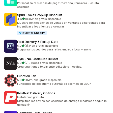
Personaliza el proceso de pago: reordena, renombra u oculta
opciones
SpurIT Sales Pop‑up Discount
de 5 estrellas
4.8
(94)
•
Plan gratis disponible
94 reseñas en total
Muestra notificaciones de ventas en ventanas emergentes para
incentivar a los clientes a comprar.
Built for Shopify
Flexi Delivery & Pickup Date
de 5 estrellas
5.0
(1)
•
Plan gratis disponible
1 reseñas en total
Programa tus pedidos para retiro, entrega local y envío
Nyla ‑ No‑Code Site Builder
de 5 estrellas
5.0
(2)
•
Prueba gratis disponible
2 reseñas en total
Crea una tienda totalmente editable sin código.
Function Lab
de 5 estrellas
5.0
(1)
•
Prueba gratis disponible
1 reseñas en total
Funciones de descuento automático escritas en JSON
PostNet Delivery Options
Instalación gratuita
Simplifica los envíos con opciones de entrega dinámicas según la
ubicación
Compose ‑ A/B Testing