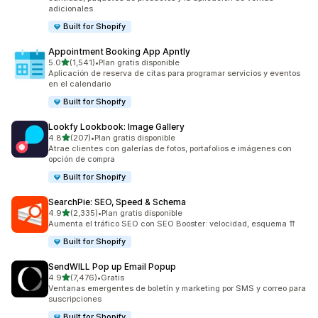
adicionales
Built for Shopify
Appointment Booking App Apntly
de 5 estrellas
5.0
(1,541)
•
Plan gratis disponible
1541 reseñas en total
Aplicación de reserva de citas para programar servicios y eventos
en el calendario
Built for Shopify
Lookfy Lookbook: Image Gallery
de 5 estrellas
4.8
(207)
•
Plan gratis disponible
207 reseñas en total
Atrae clientes con galerías de fotos, portafolios e imágenes con
opción de compra
Built for Shopify
SearchPie: SEO, Speed & Schema
de 5 estrellas
4.9
(2,335)
•
Plan gratis disponible
2335 reseñas en total
Aumenta el tráfico SEO con SEO Booster: velocidad, esquema ⇈
Built for Shopify
SendWILL Pop up Email Popup
de 5 estrellas
4.9
(7,476)
•
Gratis
7476 reseñas en total
Ventanas emergentes de boletín y marketing por SMS y correo para
suscripciones
Built for Shopify