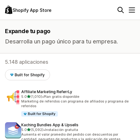
Shopify App Store
Expande tu pago
Desarrolla un pago único para tu empresa.
5.148 aplicaciones
Built for Shopify
Affiliate Marketing ReferrLy
de 5 estrellas
5.0
(1,010)
•
Plan gratis disponible
1010 reseñas en total
Marketing de referidos con programa de afiliados y programa de
referidos
Built for Shopify
Kaching Bundles App & Upsells
de 5 estrellas
5.0
(5,092)
•
Instalación gratuita
5092 reseñas en total
Aumenta el valor promedio del pedido con descuentos por
cantidad, paquetes de productos y la aplicación de ventas