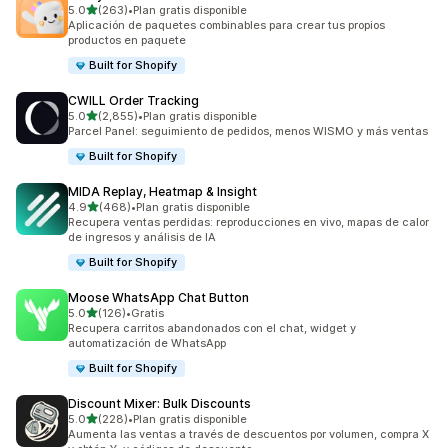
de 5 estrellas
5.0
(263)
•
Plan gratis disponible
263 reseñas en total
Aplicación de paquetes combinables para crear tus propios
productos en paquete
Built for Shopify
CWILL Order Tracking
de 5 estrellas
5.0
(2,855)
•
Plan gratis disponible
2855 reseñas en total
Parcel Panel: seguimiento de pedidos, menos WISMO y más ventas
Built for Shopify
MIDA Replay, Heatmap & Insight
de 5 estrellas
4.9
(468)
•
Plan gratis disponible
468 reseñas en total
Recupera ventas perdidas: reproducciones en vivo, mapas de calor
de ingresos y análisis de IA
Built for Shopify
Moose WhatsApp Chat Button
de 5 estrellas
5.0
(126)
•
Gratis
126 reseñas en total
Recupera carritos abandonados con el chat, widget y
automatización de WhatsApp
Built for Shopify
Discount Mixer: Bulk Discounts
de 5 estrellas
5.0
(228)
•
Plan gratis disponible
228 reseñas en total
Aumenta las ventas a través de descuentos por volumen, compra X