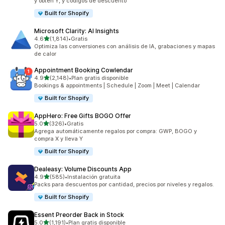
y obtén Y, y códigos de descuento
Built for Shopify
Microsoft Clarity: AI Insights
de 5 estrellas
4.6
(1,814)
•
Gratis
1814 reseñas en total
Optimiza las conversiones con análisis de IA, grabaciones y mapas
de calor
Appointment Booking Cowlendar
de 5 estrellas
4.9
(2,148)
•
Plan gratis disponible
2148 reseñas en total
Bookings & appointments | Schedule | Zoom | Meet | Calendar
Built for Shopify
AppHero: Free Gifts BOGO Offer
de 5 estrellas
5.0
(326)
•
Gratis
326 reseñas en total
Agrega automáticamente regalos por compra: GWP, BOGO y
compra X y lleva Y
Built for Shopify
Dealeasy: Volume Discounts App
de 5 estrellas
4.9
(585)
•
Instalación gratuita
585 reseñas en total
Packs para descuentos por cantidad, precios por niveles y regalos.
Built for Shopify
Essent Preorder Back in Stock
de 5 estrellas
5.0
(1,191)
•
Plan gratis disponible