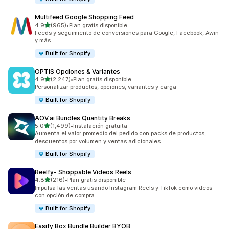
Multifeed Google Shopping Feed
de 5 estrellas
4.9
(965)
•
Plan gratis disponible
965 reseñas en total
Feeds y seguimiento de conversiones para Google, Facebook, Awin
y más
Built for Shopify
OPTIS Opciones & Variantes
de 5 estrellas
4.9
(2,247)
•
Plan gratis disponible
2247 reseñas en total
Personalizar productos, opciones, variantes y carga
Built for Shopify
AOV.ai Bundles Quantity Breaks
de 5 estrellas
5.0
(1,499)
•
Instalación gratuita
1499 reseñas en total
Aumenta el valor promedio del pedido con packs de productos,
descuentos por volumen y ventas adicionales
Built for Shopify
Reelfy‑ Shoppable Videos Reels
de 5 estrellas
4.8
(216)
•
Plan gratis disponible
216 reseñas en total
Impulsa las ventas usando Instagram Reels y TikTok como videos
con opción de compra
Built for Shopify
Easify Box Bundle Builder BYOB