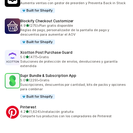
1191 reseñas en total
Aumenta ventas con gestor de preorden y Preventa Back in Stock
Built for Shopify
Blockify Checkout Customizer
de 5 estrellas
4.9
(275)
•
Plan gratis disponible
275 reseñas en total
Reglas de pago, personalizador de la pantalla de pago y
descuentos para aumentar el AOV
Built for Shopify
Xcotton Post Purchase Guard
de 5 estrellas
5.0
(477)
•
Gratis
477 reseñas en total
Soluciones de protección de envíos, devoluciones y garantía
extendida
Supr Bundle & Subscription App
de 5 estrellas
5.0
(229)
•
Gratis
229 reseñas en total
Suscripciones, descuentos por cantidad, kits de packs y opciones
para combinar
Built for Shopify
Pinterest
de 5 estrellas
4.2
(1,624)
•
Instalación gratuita
1624 reseñas en total
Comparte tus productos con los compradores de Pinterest