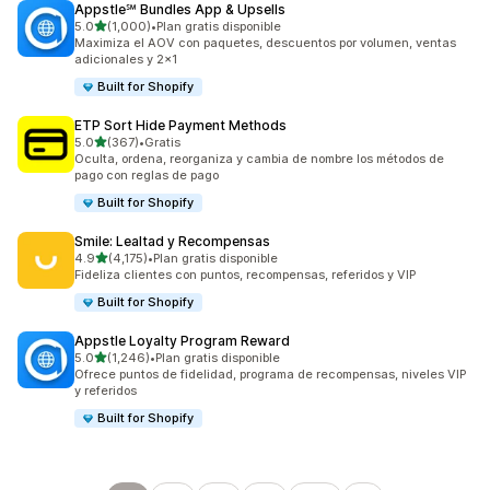
Appstle℠ Bundles App & Upsells
de 5 estrellas
5.0
(1,000)
•
Plan gratis disponible
1000 reseñas en total
Maximiza el AOV con paquetes, descuentos por volumen, ventas
adicionales y 2x1
Built for Shopify
ETP Sort Hide Payment Methods
de 5 estrellas
5.0
(367)
•
Gratis
367 reseñas en total
Oculta, ordena, reorganiza y cambia de nombre los métodos de
pago con reglas de pago
Built for Shopify
Smile: Lealtad y Recompensas
de 5 estrellas
4.9
(4,175)
•
Plan gratis disponible
4175 reseñas en total
Fideliza clientes con puntos, recompensas, referidos y VIP
Built for Shopify
Appstle Loyalty Program Reward
de 5 estrellas
5.0
(1,246)
•
Plan gratis disponible
1246 reseñas en total
Ofrece puntos de fidelidad, programa de recompensas, niveles VIP
y referidos
Built for Shopify