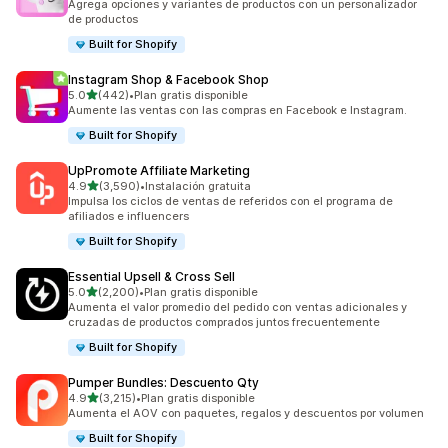
Agrega opciones y variantes de productos con un personalizador
de productos
Built for Shopify
Instagram Shop & Facebook Shop
de 5 estrellas
5.0
(442)
•
Plan gratis disponible
442 reseñas en total
Aumente las ventas con las compras en Facebook e Instagram.
Built for Shopify
UpPromote Affiliate Marketing
de 5 estrellas
4.9
(3,590)
•
Instalación gratuita
3590 reseñas en total
Impulsa los ciclos de ventas de referidos con el programa de
afiliados e influencers
Built for Shopify
Essential Upsell & Cross Sell
de 5 estrellas
5.0
(2,200)
•
Plan gratis disponible
2200 reseñas en total
Aumenta el valor promedio del pedido con ventas adicionales y
cruzadas de productos comprados juntos frecuentemente
Built for Shopify
Pumper Bundles: Descuento Qty
de 5 estrellas
4.9
(3,215)
•
Plan gratis disponible
3215 reseñas en total
Aumenta el AOV con paquetes, regalos y descuentos por volumen
Built for Shopify