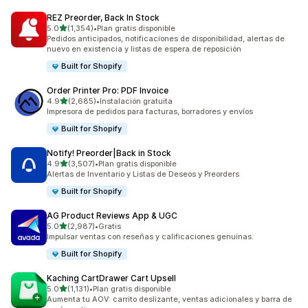
REZ Preorder, Back In Stock
de 5 estrellas
5.0
(1,354)
•
Plan gratis disponible
1354 reseñas en total
Pedidos anticipados, notificaciones de disponibilidad, alertas de
nuevo en existencia y listas de espera de reposición
Built for Shopify
Order Printer Pro: PDF Invoice
de 5 estrellas
4.9
(2,685)
•
Instalación gratuita
2685 reseñas en total
Impresora de pedidos para facturas, borradores y envíos
Built for Shopify
Notify! Preorder|Back in Stock
de 5 estrellas
4.9
(3,507)
•
Plan gratis disponible
3507 reseñas en total
Alertas de Inventario y Listas de Deseos y Preorders
Built for Shopify
AG Product Reviews App & UGC
de 5 estrellas
5.0
(2,987)
•
Gratis
2987 reseñas en total
Impulsar ventas con reseñas y calificaciones genuinas.
Built for Shopify
Kaching CartDrawer Cart Upsell
de 5 estrellas
5.0
(1,131)
•
Plan gratis disponible
1131 reseñas en total
Aumenta tu AOV: carrito deslizante, ventas adicionales y barra de