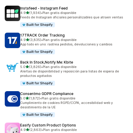
Instafeed ‑ Instagram Feed
de 5 estrellas
4.9
(1,934)
•
Plan gratis disponible
1934 reseñas en total
Feeds de Instagram oficiales personálizables que atraen ventas
Built for Shopify
17TRACK Order Tracking
de 5 estrellas
4.9
(3,835)
•
Plan gratis disponible
3835 reseñas en total
App todo en uno: rastrea pedidos, devoluciones y cambios
Built for Shopify
Back In Stock,Notify Me: Kbite
de 5 estrellas
5.0
(3,826)
•
Plan gratis disponible
3826 reseñas en total
Alertas de disponibilidad y reposición para listas de espera de
productos agotados
Built for Shopify
Consentmo GDPR Compliance
de 5 estrellas
5.0
(1,872)
•
Plan gratis disponible
1872 reseñas en total
Cumplimiento de cookies RGPD/CCPA, accesibilidad web y
desistimiento de la UE
Built for Shopify
Easify Custom Product Options
de 5 estrellas
4.9
(2,863)
•
Plan gratis disponible
2863 reseñas en total