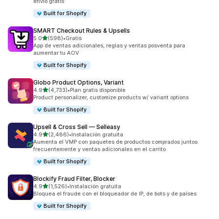
envío gratis
Built for Shopify
SMART Checkout Rules & Upsells
de 5 estrellas
5.0
(598)
•
Gratis
598 reseñas en total
App de ventas adicionales, reglas y ventas posventa para
aumentar tu AOV
Built for Shopify
Globo Product Options, Variant
de 5 estrellas
4.9
(4,733)
•
Plan gratis disponible
4733 reseñas en total
Product personalizer, customize products w/ variant options
Built for Shopify
Upsell & Cross Sell — Selleasy
de 5 estrellas
4.9
(2,486)
•
Instalación gratuita
2486 reseñas en total
Aumenta el VMP con paquetes de productos comprados juntos
frecuentemente y ventas adicionales en el carrito
Built for Shopify
Blockify Fraud Filter, Blocker
de 5 estrellas
4.9
(1,526)
•
Instalación gratuita
1526 reseñas en total
Bloquea el fraude con el bloqueador de IP, de bots y de países
Built for Shopify