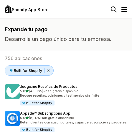
Shopify App Store
Expande tu pago
Desarrolla un pago único para tu empresa.
756 aplicaciones
Built for Shopify
Judge.me Reseñas de Productos
de 5 estrellas
5.0
(43,065)
•
Plan gratis disponible
43065 reseñas en total
Recoge reseñas, opiniones y testimonios sin límite
Built for Shopify
Appstle℠ Subscriptions App
de 5 estrellas
5.0
(8,117)
•
Plan gratis disponible
8117 reseñas en total
Retén clientes con suscripciones, cajas de suscripción y paquetes
Built for Shopify