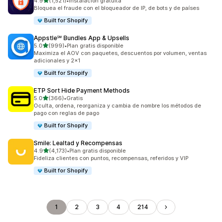
de 5 estrellas
4.9
(1,521)
•
Instalación gratuita
1521 reseñas en total
Bloquea el fraude con el bloqueador de IP, de bots y de países
Built for Shopify
Appstle℠ Bundles App & Upsells
de 5 estrellas
5.0
(999)
•
Plan gratis disponible
999 reseñas en total
Maximiza el AOV con paquetes, descuentos por volumen, ventas
adicionales y 2x1
Built for Shopify
ETP Sort Hide Payment Methods
de 5 estrellas
5.0
(366)
•
Gratis
366 reseñas en total
Oculta, ordena, reorganiza y cambia de nombre los métodos de
pago con reglas de pago
Built for Shopify
Smile: Lealtad y Recompensas
de 5 estrellas
4.9
(4,173)
•
Plan gratis disponible
4173 reseñas en total
Fideliza clientes con puntos, recompensas, referidos y VIP
Built for Shopify
1
2
3
4
214