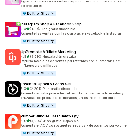
Agrega opciones y variantes de productos con un personalizador
de productos
Built for Shopify
Instagram Shop & Facebook Shop
de 5 estrellas
5.0
(439)
•
Plan gratis disponible
439 reseñas en total
Aumente las ventas con las compras en Facebook e Instagram.
Built for Shopify
UpPromote Affiliate Marketing
de 5 estrellas
4.9
(3,590)
•
Instalación gratuita
3590 reseñas en total
Impulsa los ciclos de ventas por referidos con el programa de
influencers y afiliados
Built for Shopify
Essential Upsell & Cross Sell
de 5 estrellas
5.0
(2,201)
•
Plan gratis disponible
2201 reseñas en total
Aumenta el valor promedio del pedido con ventas adicionales y
cruzadas de productos comprados juntos frecuentemente
Built for Shopify
Pumper Bundles: Descuento Qty
de 5 estrellas
4.9
(3,209)
•
Plan gratis disponible
3209 reseñas en total
Aumenta el AOV con paquetes, regalos y descuentos por volumen
Built for Shopify