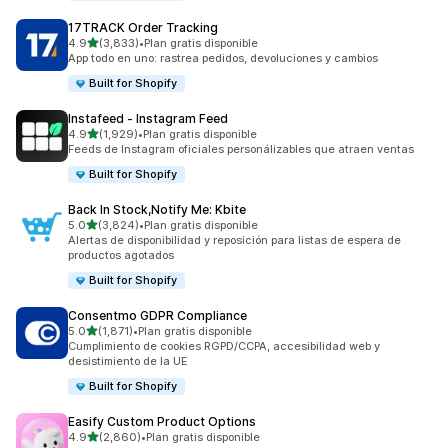
17TRACK Order Tracking
de 5 estrellas
4.9
(3,833)
•
Plan gratis disponible
3833 reseñas en total
App todo en uno: rastrea pedidos, devoluciones y cambios
Built for Shopify
Instafeed ‑ Instagram Feed
de 5 estrellas
4.9
(1,929)
•
Plan gratis disponible
1929 reseñas en total
Feeds de Instagram oficiales personálizables que atraen ventas
Built for Shopify
Back In Stock,Notify Me: Kbite
de 5 estrellas
5.0
(3,824)
•
Plan gratis disponible
3824 reseñas en total
Alertas de disponibilidad y reposición para listas de espera de
productos agotados
Built for Shopify
Consentmo GDPR Compliance
de 5 estrellas
5.0
(1,871)
•
Plan gratis disponible
1871 reseñas en total
Cumplimiento de cookies RGPD/CCPA, accesibilidad web y
desistimiento de la UE
Built for Shopify
Easify Custom Product Options
de 5 estrellas
4.9
(2,860)
•
Plan gratis disponible
2860 reseñas en total