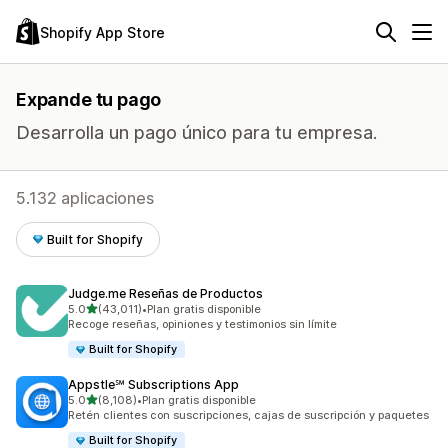
Shopify App Store
Expande tu pago
Desarrolla un pago único para tu empresa.
5.132 aplicaciones
Built for Shopify
Judge.me Reseñas de Productos
de 5 estrellas
5.0
(43,011)
•
Plan gratis disponible
43011 reseñas en total
Recoge reseñas, opiniones y testimonios sin límite
Built for Shopify
Appstle℠ Subscriptions App
de 5 estrellas
5.0
(8,108)
•
Plan gratis disponible
8108 reseñas en total
Retén clientes con suscripciones, cajas de suscripción y paquetes
Built for Shopify