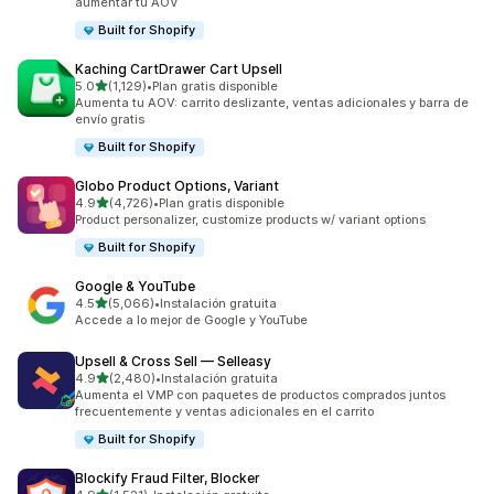
aumentar tu AOV
Built for Shopify
Kaching CartDrawer Cart Upsell
de 5 estrellas
5.0
(1,129)
•
Plan gratis disponible
1129 reseñas en total
Aumenta tu AOV: carrito deslizante, ventas adicionales y barra de
envío gratis
Built for Shopify
Globo Product Options, Variant
de 5 estrellas
4.9
(4,726)
•
Plan gratis disponible
4726 reseñas en total
Product personalizer, customize products w/ variant options
Built for Shopify
Google & YouTube
de 5 estrellas
4.5
(5,066)
•
Instalación gratuita
5066 reseñas en total
Accede a lo mejor de Google y YouTube
Upsell & Cross Sell — Selleasy
de 5 estrellas
4.9
(2,480)
•
Instalación gratuita
2480 reseñas en total
Aumenta el VMP con paquetes de productos comprados juntos
frecuentemente y ventas adicionales en el carrito
Built for Shopify
Blockify Fraud Filter, Blocker