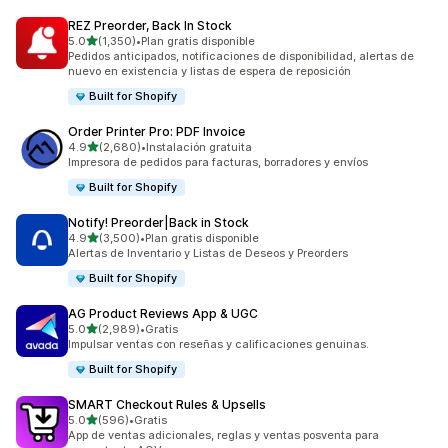
REZ Preorder, Back In Stock
de 5 estrellas
5.0
(1,350)
•
Plan gratis disponible
1350 reseñas en total
Pedidos anticipados, notificaciones de disponibilidad, alertas de
nuevo en existencia y listas de espera de reposición
Built for Shopify
Order Printer Pro: PDF Invoice
de 5 estrellas
4.9
(2,680)
•
Instalación gratuita
2680 reseñas en total
Impresora de pedidos para facturas, borradores y envíos
Built for Shopify
Notify! Preorder|Back in Stock
de 5 estrellas
4.9
(3,500)
•
Plan gratis disponible
3500 reseñas en total
Alertas de Inventario y Listas de Deseos y Preorders
Built for Shopify
AG Product Reviews App & UGC
de 5 estrellas
5.0
(2,989)
•
Gratis
2989 reseñas en total
Impulsar ventas con reseñas y calificaciones genuinas.
Built for Shopify
SMART Checkout Rules & Upsells
de 5 estrellas
5.0
(596)
•
Gratis
596 reseñas en total
App de ventas adicionales, reglas y ventas posventa para