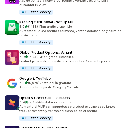
App de ventas adicionales, reglas y ventas posventa para
aumentar tu AOV
Built for Shopify
Kaching CartDrawer Cart Upsell
de 5 estrellas
5.0
(1,138)
•
Plan gratis disponible
1138 reseñas en total
Aumenta tu AOV: carrito deslizante, ventas adicionales y barra de
envío gratis
Built for Shopify
Globo Product Options, Variant
de 5 estrellas
4.9
(4,736)
•
Plan gratis disponible
4736 reseñas en total
Product personalizer, customize products w/ variant options
Built for Shopify
Google & YouTube
de 5 estrellas
4.5
(5,070)
•
Instalación gratuita
5070 reseñas en total
Accede a lo mejor de Google y YouTube
Upsell & Cross Sell — Selleasy
de 5 estrellas
4.9
(2,485)
•
Instalación gratuita
2485 reseñas en total
Aumenta el VMP con paquetes de productos comprados juntos
frecuentemente y ventas adicionales en el carrito
Built for Shopify