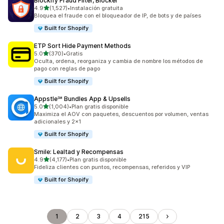
Blockify Fraud Filter, Blocker
de 5 estrellas
4.9
(1,527)
•
Instalación gratuita
1527 reseñas en total
Bloquea el fraude con el bloqueador de IP, de bots y de países
Built for Shopify
ETP Sort Hide Payment Methods
de 5 estrellas
5.0
(370)
•
Gratis
370 reseñas en total
Oculta, ordena, reorganiza y cambia de nombre los métodos de
pago con reglas de pago
Built for Shopify
Appstle℠ Bundles App & Upsells
de 5 estrellas
5.0
(1,004)
•
Plan gratis disponible
1004 reseñas en total
Maximiza el AOV con paquetes, descuentos por volumen, ventas
adicionales y 2x1
Built for Shopify
Smile: Lealtad y Recompensas
de 5 estrellas
4.9
(4,177)
•
Plan gratis disponible
4177 reseñas en total
Fideliza clientes con puntos, recompensas, referidos y VIP
Built for Shopify
1
2
3
4
215