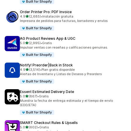
Built for Shopify
Order Printer Pro: PDF Invoice
de 5 estrellas
4.9
(2,685)
•
Instalación gratuita
2685 reseñas en total
Impresora de pedidos para facturas, borradores y envíos
Built for Shopify
AG Product Reviews App & UGC
de 5 estrellas
5.0
(2,995)
•
Gratis
2995 reseñas en total
Impulsar ventas con reseñas y calificaciones genuinas.
Built for Shopify
Notify! Preorder|Back in Stock
de 5 estrellas
4.9
(3,514)
•
Plan gratis disponible
3514 reseñas en total
Alertas de Inventario y Listas de Deseos y Preorders
Built for Shopify
Essent Estimated Delivery Date
de 5 estrellas
5.0
(867)
•
Gratis
867 reseñas en total
Muestra la fecha de entrega estimada y el tiempo de envío
(EDD/ETA)
Built for Shopify
SMART Checkout Rules & Upsells
de 5 estrellas
5.0
(602)
•
Gratis
602 reseñas en total