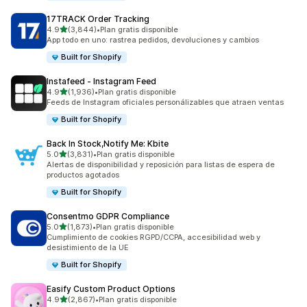
17TRACK Order Tracking
de 5 estrellas
4.9
(3,844)
•
Plan gratis disponible
3844 reseñas en total
App todo en uno: rastrea pedidos, devoluciones y cambios
Built for Shopify
Instafeed ‑ Instagram Feed
de 5 estrellas
4.9
(1,936)
•
Plan gratis disponible
1936 reseñas en total
Feeds de Instagram oficiales personálizables que atraen ventas
Built for Shopify
Back In Stock,Notify Me: Kbite
de 5 estrellas
5.0
(3,831)
•
Plan gratis disponible
3831 reseñas en total
Alertas de disponibilidad y reposición para listas de espera de
productos agotados
Built for Shopify
Consentmo GDPR Compliance
de 5 estrellas
5.0
(1,873)
•
Plan gratis disponible
1873 reseñas en total
Cumplimiento de cookies RGPD/CCPA, accesibilidad web y
desistimiento de la UE
Built for Shopify
Easify Custom Product Options
de 5 estrellas
4.9
(2,867)
•
Plan gratis disponible
2867 reseñas en total