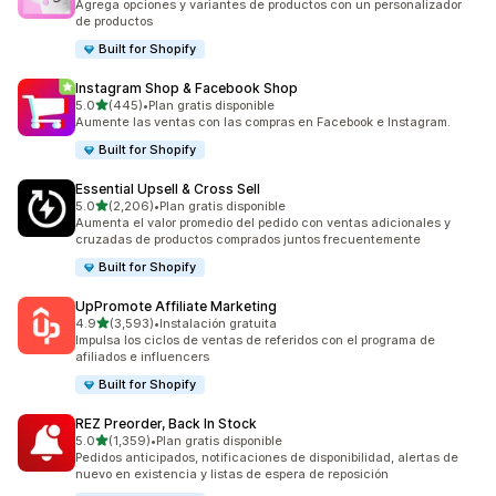
Agrega opciones y variantes de productos con un personalizador
de productos
Built for Shopify
Instagram Shop & Facebook Shop
de 5 estrellas
5.0
(445)
•
Plan gratis disponible
445 reseñas en total
Aumente las ventas con las compras en Facebook e Instagram.
Built for Shopify
Essential Upsell & Cross Sell
de 5 estrellas
5.0
(2,206)
•
Plan gratis disponible
2206 reseñas en total
Aumenta el valor promedio del pedido con ventas adicionales y
cruzadas de productos comprados juntos frecuentemente
Built for Shopify
UpPromote Affiliate Marketing
de 5 estrellas
4.9
(3,593)
•
Instalación gratuita
3593 reseñas en total
Impulsa los ciclos de ventas de referidos con el programa de
afiliados e influencers
Built for Shopify
REZ Preorder, Back In Stock
de 5 estrellas
5.0
(1,359)
•
Plan gratis disponible
1359 reseñas en total
Pedidos anticipados, notificaciones de disponibilidad, alertas de
nuevo en existencia y listas de espera de reposición