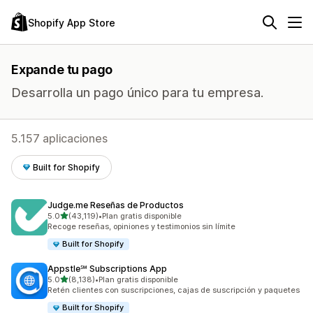
Shopify App Store
Expande tu pago
Desarrolla un pago único para tu empresa.
5.157 aplicaciones
Built for Shopify
Judge.me Reseñas de Productos
de 5 estrellas
5.0
(43,119)
•
Plan gratis disponible
43119 reseñas en total
Recoge reseñas, opiniones y testimonios sin límite
Built for Shopify
Appstle℠ Subscriptions App
de 5 estrellas
5.0
(8,138)
•
Plan gratis disponible
8138 reseñas en total
Retén clientes con suscripciones, cajas de suscripción y paquetes
Built for Shopify