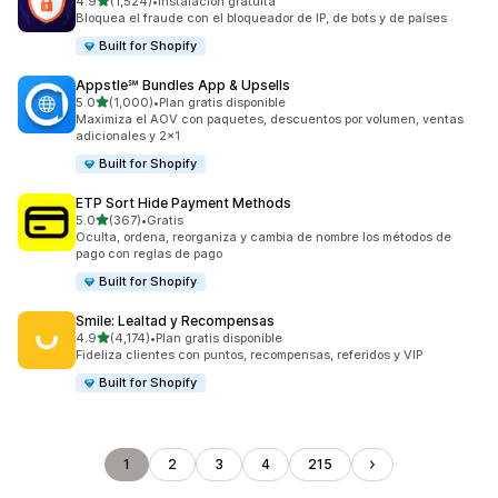
de 5 estrellas
4.9
(1,524)
•
Instalación gratuita
1524 reseñas en total
Bloquea el fraude con el bloqueador de IP, de bots y de países
Built for Shopify
Appstle℠ Bundles App & Upsells
de 5 estrellas
5.0
(1,000)
•
Plan gratis disponible
1000 reseñas en total
Maximiza el AOV con paquetes, descuentos por volumen, ventas
adicionales y 2x1
Built for Shopify
ETP Sort Hide Payment Methods
de 5 estrellas
5.0
(367)
•
Gratis
367 reseñas en total
Oculta, ordena, reorganiza y cambia de nombre los métodos de
pago con reglas de pago
Built for Shopify
Smile: Lealtad y Recompensas
de 5 estrellas
4.9
(4,174)
•
Plan gratis disponible
4174 reseñas en total
Fideliza clientes con puntos, recompensas, referidos y VIP
Built for Shopify
1
2
3
4
215