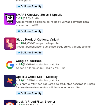
envío gratis
Built for Shopify
SMART Checkout Rules & Upsells
de 5 estrellas
5.0
(598)
•
Gratis
598 reseñas en total
App de ventas adicionales, reglas y ventas posventa para
aumentar tu AOV
Built for Shopify
Globo Product Options, Variant
de 5 estrellas
4.9
(4,727)
•
Plan gratis disponible
4727 reseñas en total
Product personalizer, customize products w/ variant options
Built for Shopify
Google & YouTube
de 5 estrellas
4.5
(5,068)
•
Instalación gratuita
5068 reseñas en total
Accede a lo mejor de Google y YouTube
Upsell & Cross Sell — Selleasy
de 5 estrellas
4.9
(2,485)
•
Instalación gratuita
2485 reseñas en total
Aumenta el VMP con paquetes de productos comprados juntos
frecuentemente y ventas adicionales en el carrito
Built for Shopify
Blockify Fraud Filter, Blocker