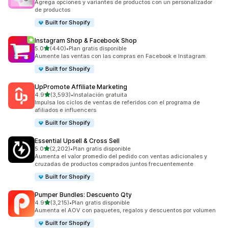
Agrega opciones y variantes de productos con un personalizador
de productos
Built for Shopify
Instagram Shop & Facebook Shop
de 5 estrellas
5.0
(440)
•
Plan gratis disponible
440 reseñas en total
Aumente las ventas con las compras en Facebook e Instagram.
Built for Shopify
UpPromote Affiliate Marketing
de 5 estrellas
4.9
(3,593)
•
Instalación gratuita
3593 reseñas en total
Impulsa los ciclos de ventas de referidos con el programa de
afiliados e influencers
Built for Shopify
Essential Upsell & Cross Sell
de 5 estrellas
5.0
(2,202)
•
Plan gratis disponible
2202 reseñas en total
Aumenta el valor promedio del pedido con ventas adicionales y
cruzadas de productos comprados juntos frecuentemente
Built for Shopify
Pumper Bundles: Descuento Qty
de 5 estrellas
4.9
(3,215)
•
Plan gratis disponible
3215 reseñas en total
Aumenta el AOV con paquetes, regalos y descuentos por volumen
Built for Shopify