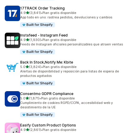
17TRACK Order Tracking
de 5 estrellas
4.9
(3,841)
•
Plan gratis disponible
3841 reseñas en total
App todo en uno: rastrea pedidos, devoluciones y cambios
Built for Shopify
Instafeed ‑ Instagram Feed
de 5 estrellas
4.9
(1,930)
•
Plan gratis disponible
1930 reseñas en total
Feeds de Instagram oficiales personálizables que atraen ventas
Built for Shopify
Back In Stock,Notify Me: Kbite
de 5 estrellas
5.0
(3,824)
•
Plan gratis disponible
3824 reseñas en total
Alertas de disponibilidad y reposición para listas de espera de
productos agotados
Built for Shopify
Consentmo GDPR Compliance
de 5 estrellas
5.0
(1,871)
•
Plan gratis disponible
1871 reseñas en total
Cumplimiento de cookies RGPD/CCPA, accesibilidad web y
desistimiento de la UE
Built for Shopify
Easify Custom Product Options
de 5 estrellas
4.9
(2,861)
•
Plan gratis disponible
2861 reseñas en total