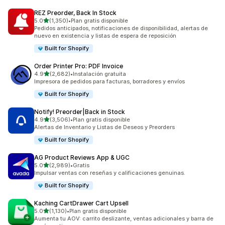
REZ Preorder, Back In Stock
de 5 estrellas
5.0
(1,350)
•
Plan gratis disponible
1350 reseñas en total
Pedidos anticipados, notificaciones de disponibilidad, alertas de
nuevo en existencia y listas de espera de reposición
Built for Shopify
Order Printer Pro: PDF Invoice
de 5 estrellas
4.9
(2,682)
•
Instalación gratuita
2682 reseñas en total
Impresora de pedidos para facturas, borradores y envíos
Built for Shopify
Notify! Preorder|Back in Stock
de 5 estrellas
4.9
(3,506)
•
Plan gratis disponible
3506 reseñas en total
Alertas de Inventario y Listas de Deseos y Preorders
Built for Shopify
AG Product Reviews App & UGC
de 5 estrellas
5.0
(2,989)
•
Gratis
2989 reseñas en total
Impulsar ventas con reseñas y calificaciones genuinas.
Built for Shopify
Kaching CartDrawer Cart Upsell
de 5 estrellas
5.0
(1,130)
•
Plan gratis disponible
1130 reseñas en total
Aumenta tu AOV: carrito deslizante, ventas adicionales y barra de