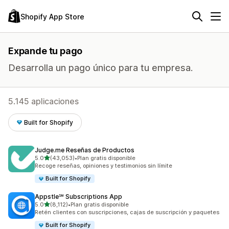
Shopify App Store
Expande tu pago
Desarrolla un pago único para tu empresa.
5.145 aplicaciones
Built for Shopify
Judge.me Reseñas de Productos
de 5 estrellas
5.0
(43,053)
•
Plan gratis disponible
43053 reseñas en total
Recoge reseñas, opiniones y testimonios sin límite
Built for Shopify
Appstle℠ Subscriptions App
de 5 estrellas
5.0
(8,112)
•
Plan gratis disponible
8112 reseñas en total
Retén clientes con suscripciones, cajas de suscripción y paquetes
Built for Shopify