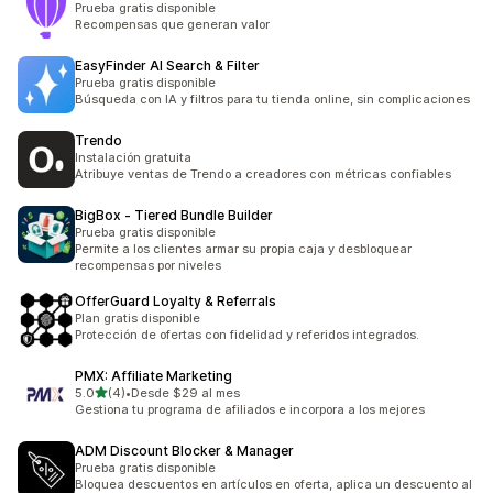
Prueba gratis disponible
Recompensas que generan valor
EasyFinder AI Search & Filter
Prueba gratis disponible
Búsqueda con IA y filtros para tu tienda online, sin complicaciones
Trendo
Instalación gratuita
Atribuye ventas de Trendo a creadores con métricas confiables
BigBox ‑ Tiered Bundle Builder
Prueba gratis disponible
Permite a los clientes armar su propia caja y desbloquear
recompensas por niveles
OfferGuard Loyalty & Referrals
Plan gratis disponible
Protección de ofertas con fidelidad y referidos integrados.
PMX: Affiliate Marketing
de 5 estrellas
5.0
(4)
•
Desde $29 al mes
4 reseñas en total
Gestiona tu programa de afiliados e incorpora a los mejores
ADM Discount Blocker & Manager
Prueba gratis disponible
Bloquea descuentos en artículos en oferta, aplica un descuento al