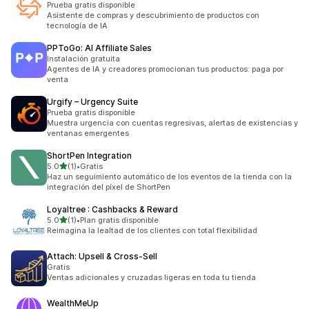
Prueba gratis disponible
Asistente de compras y descubrimiento de productos con
tecnología de IA
PPToGo: AI Affiliate Sales
Instalación gratuita
Agentes de IA y creadores promocionan tus productos: paga por
venta
Urgify – Urgency Suite
Prueba gratis disponible
Muestra urgencia con cuentas regresivas, alertas de existencias y
ventanas emergentes
ShortPen Integration
de 5 estrellas
5.0
(1)
•
Gratis
1 reseñas en total
Haz un seguimiento automático de los eventos de la tienda con la
integración del píxel de ShortPen
Loyaltree : Cashbacks & Reward
de 5 estrellas
5.0
(1)
•
Plan gratis disponible
1 reseñas en total
Reimagina la lealtad de los clientes con total flexibilidad
Attach: Upsell & Cross‑Sell
Gratis
Ventas adicionales y cruzadas ligeras en toda tu tienda
WealthMeUp