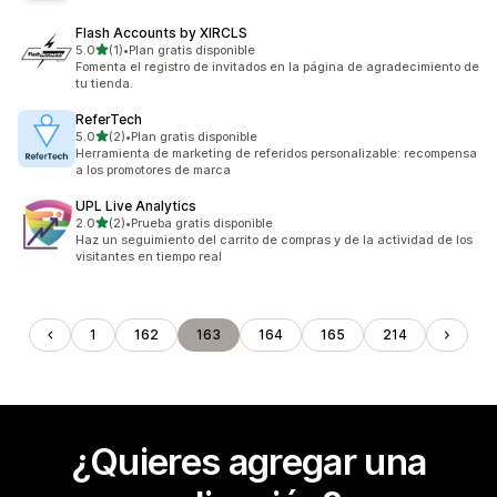
Flash Accounts by XIRCLS
de 5 estrellas
5.0
(1)
•
Plan gratis disponible
1 reseñas en total
Fomenta el registro de invitados en la página de agradecimiento de
tu tienda.
ReferTech
de 5 estrellas
5.0
(2)
•
Plan gratis disponible
2 reseñas en total
Herramienta de marketing de referidos personalizable: recompensa
a los promotores de marca
UPL Live Analytics
de 5 estrellas
2.0
(2)
•
Prueba gratis disponible
2 reseñas en total
Haz un seguimiento del carrito de compras y de la actividad de los
visitantes en tiempo real
1
162
163
164
165
214
¿Quieres agregar una