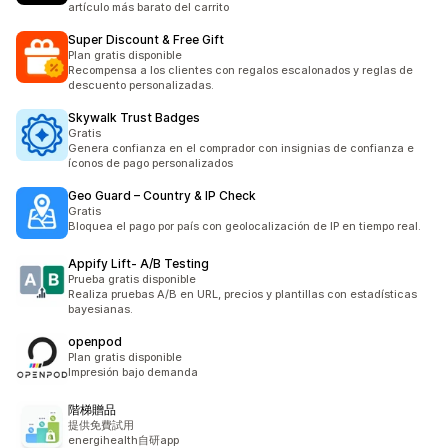
artículo más barato del carrito
Super Discount & Free Gift
Plan gratis disponible
Recompensa a los clientes con regalos escalonados y reglas de
descuento personalizadas.
Skywalk Trust Badges
Gratis
Genera confianza en el comprador con insignias de confianza e
íconos de pago personalizados
Geo Guard – Country & IP Check
Gratis
Bloquea el pago por país con geolocalización de IP en tiempo real.
Appify Lift‑ A/B Testing
Prueba gratis disponible
Realiza pruebas A/B en URL, precios y plantillas con estadísticas
bayesianas.
openpod
Plan gratis disponible
Impresión bajo demanda
階梯贈品
提供免費試用
energihealth自研app