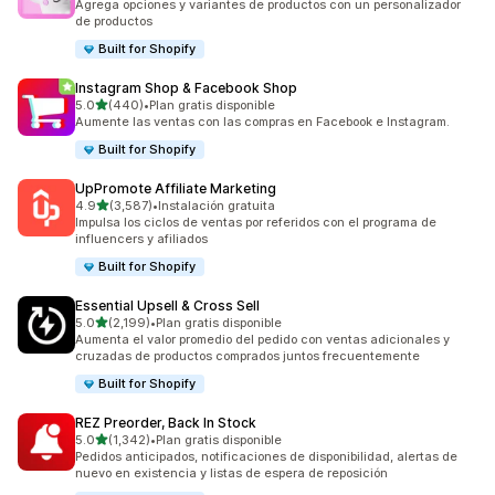
Agrega opciones y variantes de productos con un personalizador
de productos
Built for Shopify
Instagram Shop & Facebook Shop
de 5 estrellas
5.0
(440)
•
Plan gratis disponible
440 reseñas en total
Aumente las ventas con las compras en Facebook e Instagram.
Built for Shopify
UpPromote Affiliate Marketing
de 5 estrellas
4.9
(3,587)
•
Instalación gratuita
3587 reseñas en total
Impulsa los ciclos de ventas por referidos con el programa de
influencers y afiliados
Built for Shopify
Essential Upsell & Cross Sell
de 5 estrellas
5.0
(2,199)
•
Plan gratis disponible
2199 reseñas en total
Aumenta el valor promedio del pedido con ventas adicionales y
cruzadas de productos comprados juntos frecuentemente
Built for Shopify
REZ Preorder, Back In Stock
de 5 estrellas
5.0
(1,342)
•
Plan gratis disponible
1342 reseñas en total
Pedidos anticipados, notificaciones de disponibilidad, alertas de
nuevo en existencia y listas de espera de reposición