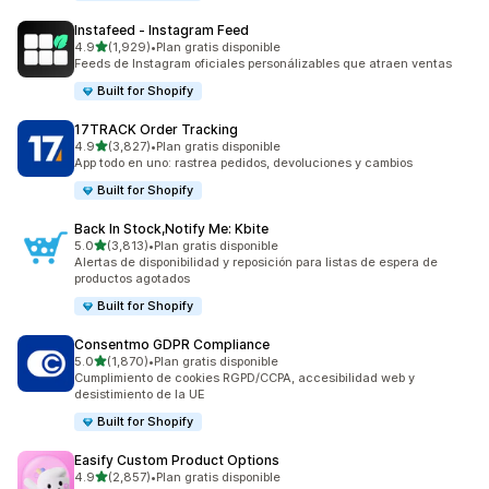
Instafeed ‑ Instagram Feed
de 5 estrellas
4.9
(1,929)
•
Plan gratis disponible
1929 reseñas en total
Feeds de Instagram oficiales personálizables que atraen ventas
Built for Shopify
17TRACK Order Tracking
de 5 estrellas
4.9
(3,827)
•
Plan gratis disponible
3827 reseñas en total
App todo en uno: rastrea pedidos, devoluciones y cambios
Built for Shopify
Back In Stock,Notify Me: Kbite
de 5 estrellas
5.0
(3,813)
•
Plan gratis disponible
3813 reseñas en total
Alertas de disponibilidad y reposición para listas de espera de
productos agotados
Built for Shopify
Consentmo GDPR Compliance
de 5 estrellas
5.0
(1,870)
•
Plan gratis disponible
1870 reseñas en total
Cumplimiento de cookies RGPD/CCPA, accesibilidad web y
desistimiento de la UE
Built for Shopify
Easify Custom Product Options
de 5 estrellas
4.9
(2,857)
•
Plan gratis disponible
2857 reseñas en total