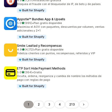
de 5 estrellas
4.9
(1,517)
•
Instalación gratuita
1517 reseñas en total
Bloquea el fraude con el bloqueador de IP, de bots y de países
Built for Shopify
Appstle℠ Bundles App & Upsells
de 5 estrellas
5.0
(995)
•
Plan gratis disponible
995 reseñas en total
Maximiza el AOV con paquetes, descuentos por volumen, ventas
adicionales y 2x1
Built for Shopify
Smile: Lealtad y Recompensas
de 5 estrellas
4.9
(4,172)
•
Plan gratis disponible
4172 reseñas en total
Fideliza clientes con puntos, recompensas, referidos y VIP
Built for Shopify
ETP Sort Hide Payment Methods
de 5 estrellas
5.0
(364)
•
Gratis
364 reseñas en total
Oculta, ordena, reorganiza y cambia de nombre los métodos de
pago con reglas de pago
Built for Shopify
1
2
3
4
213