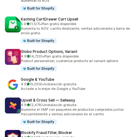
aumentar tu AOV
Built for Shopify
Kaching CartDrawer Cart Upsell
de 5 estrellas
5.0
(1,127)
•
Plan gratis disponible
1127 reseñas en total
Aumenta tu AOV: carrito deslizante, ventas adicionales y barra de
envío gratis
Built for Shopify
Globo Product Options, Variant
de 5 estrellas
4.9
(4,720)
•
Plan gratis disponible
4720 reseñas en total
Product personalizer, customize products w/ variant options
Built for Shopify
Google & YouTube
de 5 estrellas
4.5
(5,059)
•
Instalación gratuita
5059 reseñas en total
Accede a lo mejor de Google y YouTube
Upsell & Cross Sell — Selleasy
de 5 estrellas
4.9
(2,478)
•
Instalación gratuita
2478 reseñas en total
Aumenta el VMP con paquetes de productos comprados juntos
frecuentemente y ventas adicionales en el carrito
Built for Shopify
Blockify Fraud Filter, Blocker