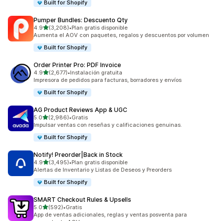
Built for Shopify
Pumper Bundles: Descuento Qty
de 5 estrellas
4.9
(3,208)
•
Plan gratis disponible
3208 reseñas en total
Aumenta el AOV con paquetes, regalos y descuentos por volumen
Built for Shopify
Order Printer Pro: PDF Invoice
de 5 estrellas
4.9
(2,677)
•
Instalación gratuita
2677 reseñas en total
Impresora de pedidos para facturas, borradores y envíos
Built for Shopify
AG Product Reviews App & UGC
de 5 estrellas
5.0
(2,986)
•
Gratis
2986 reseñas en total
Impulsar ventas con reseñas y calificaciones genuinas.
Built for Shopify
Notify! Preorder|Back in Stock
de 5 estrellas
4.9
(3,495)
•
Plan gratis disponible
3495 reseñas en total
Alertas de Inventario y Listas de Deseos y Preorders
Built for Shopify
SMART Checkout Rules & Upsells
de 5 estrellas
5.0
(592)
•
Gratis
592 reseñas en total
App de ventas adicionales, reglas y ventas posventa para