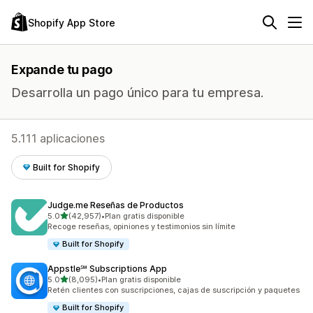
Shopify App Store
Expande tu pago
Desarrolla un pago único para tu empresa.
5.111 aplicaciones
Built for Shopify
Judge.me Reseñas de Productos
de 5 estrellas
5.0
(42,957)
•
Plan gratis disponible
42957 reseñas en total
Recoge reseñas, opiniones y testimonios sin límite
Built for Shopify
Appstle℠ Subscriptions App
de 5 estrellas
5.0
(8,095)
•
Plan gratis disponible
8095 reseñas en total
Retén clientes con suscripciones, cajas de suscripción y paquetes
Built for Shopify