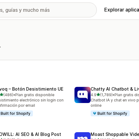
Explorar aplic
.
voq – Botón Desistimiento UE
Chatty AI Chatbot & L
de 5 estrellas
de 5 estrellas
(486)
•
Plan gratis disponible
4.9
(1,789)
•
Plan gratis d
 reseñas en total
1789 reseñas en total
istimiento electrónico sin login con
Chatbot IA y chat en vivo p
firmación por email
online
Built for Shopify
Built for Shopify
OWILL: AI SEO & AI Blog Post
Moast Shoppable Vid