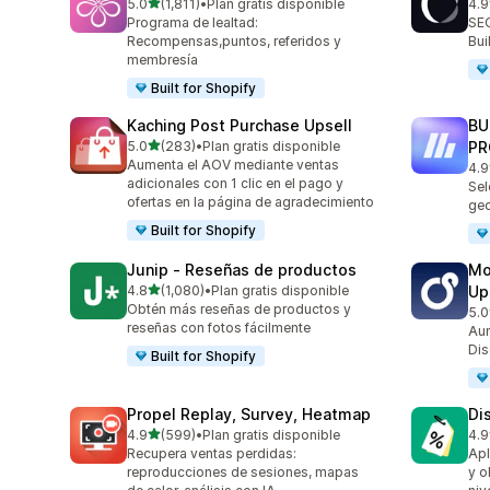
de 5 estrellas
5.0
(1,811)
•
Plan gratis disponible
4.9
1811 reseñas en total
171
Programa de lealtad:
SEO
Recompensas,puntos, referidos y
Bu
membresía
Built for Shopify
Kaching Post Purchase Upsell
BU
de 5 estrellas
5.0
(283)
•
Plan gratis disponible
PR
283 reseñas en total
Aumenta el AOV mediante ventas
4.9
113
adicionales con 1 clic en el pago y
Sel
ofertas en la página de agradecimiento
geo
Built for Shopify
Junip ‑ Reseñas de productos
Mo
de 5 estrellas
4.8
(1,080)
•
Plan gratis disponible
Up
1080 reseñas en total
Obtén más reseñas de productos y
5.0
595
reseñas con fotos fácilmente
Aum
Dis
Built for Shopify
Propel Replay, Survey, Heatmap
Di
de 5 estrellas
4.9
(599)
•
Plan gratis disponible
4.9
599 reseñas en total
118
Recupera ventas perdidas:
Apl
reproducciones de sesiones, mapas
y o