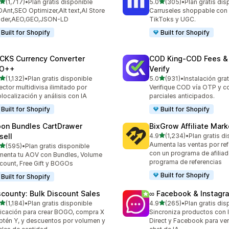
de 5 estrellas
de 5 estrellas
(1,717)
•
Plan gratis disponible
5.0
(305)
•
Plan gratis dis
7 reseñas en total
305 reseñas en total
Ant,SEO Optimizer,Alt text,AI Store
Carruseles shoppable con 
ilder,AEO,GEO,JSON-LD
TikToks y UGC.
Built for Shopify
Built for Shopify
CKS Currency Converter
COD King‑COD Fees &
O++
Verify
de 5 estrellas
de 5 estrellas
(1,132)
•
Plan gratis disponible
5.0
(931)
•
Instalación grat
2 reseñas en total
931 reseñas en total
ector multidivisa ilimitado por
Verifique COD vía OTP y 
localización y análisis con IA
parciales anticipados.
Built for Shopify
Built for Shopify
on Bundles CartDrawer
BixGrow Affiliate Mark
de 5 estrellas
sell
4.9
(1,234)
•
Plan gratis d
1234 reseñas en total
Aumenta las ventas por ref
de 5 estrellas
(595)
•
Plan gratis disponible
 reseñas en total
con un programa de afiliad
enta tu AOV con Bundles, Volume
programa de referencias
count, Free Gift y BOGOs
Built for Shopify
Built for Shopify
scounty: Bulk Discount Sales
∞ Facebook & Instagr
de 5 estrellas
de 5 estrellas
(1,184)
•
Plan gratis disponible
4.9
(265)
•
Plan gratis dis
4 reseñas en total
265 reseñas en total
icación para crear BOGO, compra X
Sincroniza productos con 
btén Y, y descuentos por volumen y
Direct y Facebook para ve