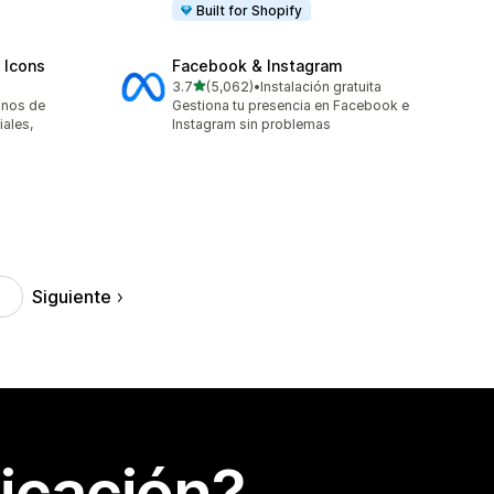
Built for Shopify
 Icons
Facebook & Instagram
de 5 estrellas
3.7
(5,062)
•
Instalación gratuita
5062 reseñas en total
onos de
Gestiona tu presencia en Facebook e
ales,
Instagram sin problemas
Siguiente
icación?