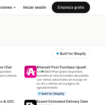
aciones
Iniciar sesión
Empieza gratis
Built for Shopify
ive Chat
Aftersell Post Purchase Upsell
de 5 estrellas
isponible
4.8
(885)
•
Plan gratis disponible
885 reseñas en total
ara tu tienda
Aumenta el valor promedio del pedido
con ventas adicionales en el pago en
un clic y ofertas en la página de
agradecimiento
Built for Shopify
eo & UGC
Essent Estimated Delivery Date