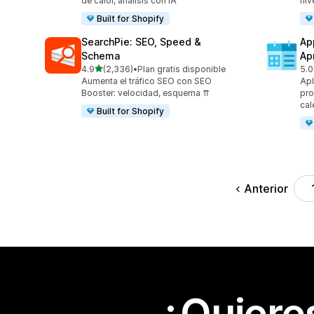
de calor, análisis con IA
niv
Built for Shopify
SearchPie: SEO, Speed &
Ap
Schema
Ap
de 5 estrellas
4.9
(2,336)
•
Plan gratis disponible
5.0
2336 reseñas en total
154
Aumenta el tráfico SEO con SEO
Apl
Booster: velocidad, esquema ⇈
pro
cal
Built for Shopify
Anterior
¿Quiere