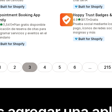
eles de cantidad
chat de IA
Built for Shopify
Built for Shopify
pointment Booking App
Hoppy Trust Badges &
de 5 estrellas
ntly
4.9
(817)
•
Gratis
817 reseñas en total
Prueba social mediante íc
de 5 estrellas
(1,541)
•
Plan gratis disponible
1 reseñas en total
pago, íconos de redes soci
icación de reserva de citas para
insignias y más
gramar servicios y eventos en el
endario
Built for Shopify
Built for Shopify
1
2
3
4
5
6
…
215
s agregar una apl