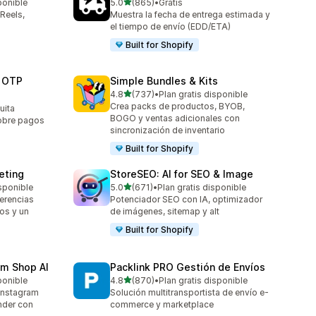
de 5 estrellas
ponible
5.0
(865)
•
Gratis
865 reseñas en total
Reels,
Muestra la fecha de entrega estimada y
el tiempo de envío (EDD/ETA)
Built for Shopify
 OTP
Simple Bundles & Kits
de 5 estrellas
4.8
(737)
•
Plan gratis disponible
737 reseñas en total
Crea packs de productos, BYOB,
uita
BOGO y ventas adicionales con
cobre pagos
sincronización de inventario
Built for Shopify
eting
StoreSEO: AI for SEO & Image
de 5 estrellas
isponible
5.0
(671)
•
Plan gratis disponible
671 reseñas en total
erencias
Potenciador SEO con IA, optimizador
os y un
de imágenes, sitemap y alt
Built for Shopify
am Shop AI
Packlink PRO Gestión de Envíos
de 5 estrellas
ponible
4.8
(870)
•
Plan gratis disponible
870 reseñas en total
Instagram
Solución multitransportista de envío e-
nder con
commerce y marketplace