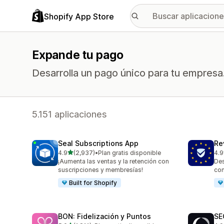
Shopify App Store
Expande tu pago
Desarrolla un pago único para tu empresa
5.151 aplicaciones
Seal Subscriptions App
Re
de 5 estrellas
4.9
(2,937)
•
Plan gratis disponible
4.9
2937 reseñas en total
486
¡Aumenta las ventas y la retención con
Des
suscripciones y membresías!
con
Built for Shopify
BON: Fidelización y Puntos
SE