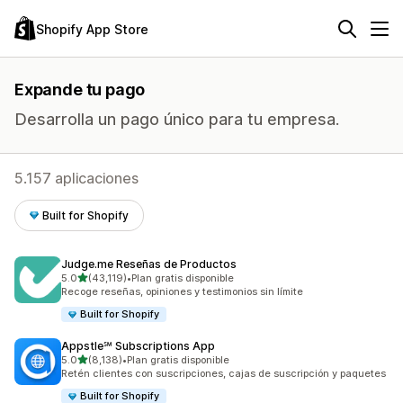
Shopify App Store
Expande tu pago
Desarrolla un pago único para tu empresa.
5.157 aplicaciones
Built for Shopify
Judge.me Reseñas de Productos
de 5 estrellas
5.0
(43,119)
•
Plan gratis disponible
43119 reseñas en total
Recoge reseñas, opiniones y testimonios sin límite
Built for Shopify
Appstle℠ Subscriptions App
de 5 estrellas
5.0
(8,138)
•
Plan gratis disponible
8138 reseñas en total
Retén clientes con suscripciones, cajas de suscripción y paquetes
Built for Shopify