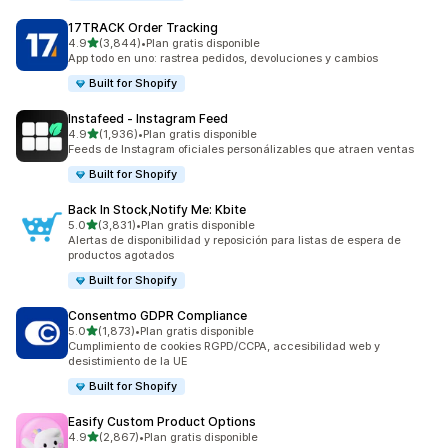
17TRACK Order Tracking
de 5 estrellas
4.9
(3,844)
•
Plan gratis disponible
3844 reseñas en total
App todo en uno: rastrea pedidos, devoluciones y cambios
Built for Shopify
Instafeed ‑ Instagram Feed
de 5 estrellas
4.9
(1,936)
•
Plan gratis disponible
1936 reseñas en total
Feeds de Instagram oficiales personálizables que atraen ventas
Built for Shopify
Back In Stock,Notify Me: Kbite
de 5 estrellas
5.0
(3,831)
•
Plan gratis disponible
3831 reseñas en total
Alertas de disponibilidad y reposición para listas de espera de
productos agotados
Built for Shopify
Consentmo GDPR Compliance
de 5 estrellas
5.0
(1,873)
•
Plan gratis disponible
1873 reseñas en total
Cumplimiento de cookies RGPD/CCPA, accesibilidad web y
desistimiento de la UE
Built for Shopify
Easify Custom Product Options
de 5 estrellas
4.9
(2,867)
•
Plan gratis disponible
2867 reseñas en total