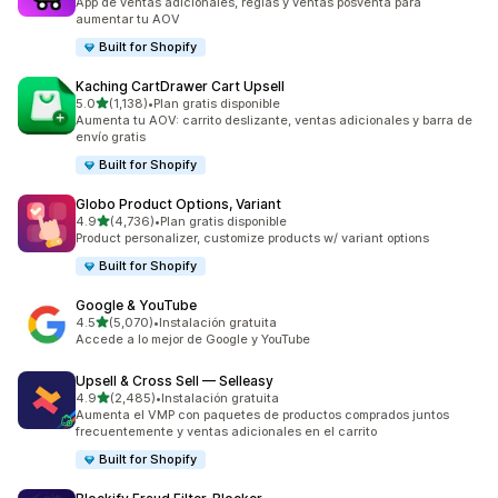
App de ventas adicionales, reglas y ventas posventa para
aumentar tu AOV
Built for Shopify
Kaching CartDrawer Cart Upsell
de 5 estrellas
5.0
(1,138)
•
Plan gratis disponible
1138 reseñas en total
Aumenta tu AOV: carrito deslizante, ventas adicionales y barra de
envío gratis
Built for Shopify
Globo Product Options, Variant
de 5 estrellas
4.9
(4,736)
•
Plan gratis disponible
4736 reseñas en total
Product personalizer, customize products w/ variant options
Built for Shopify
Google & YouTube
de 5 estrellas
4.5
(5,070)
•
Instalación gratuita
5070 reseñas en total
Accede a lo mejor de Google y YouTube
Upsell & Cross Sell — Selleasy
de 5 estrellas
4.9
(2,485)
•
Instalación gratuita
2485 reseñas en total
Aumenta el VMP con paquetes de productos comprados juntos
frecuentemente y ventas adicionales en el carrito
Built for Shopify