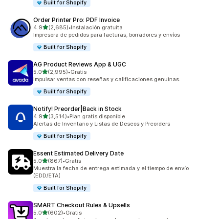
Built for Shopify
Order Printer Pro: PDF Invoice
de 5 estrellas
4.9
(2,685)
•
Instalación gratuita
2685 reseñas en total
Impresora de pedidos para facturas, borradores y envíos
Built for Shopify
AG Product Reviews App & UGC
de 5 estrellas
5.0
(2,995)
•
Gratis
2995 reseñas en total
Impulsar ventas con reseñas y calificaciones genuinas.
Built for Shopify
Notify! Preorder|Back in Stock
de 5 estrellas
4.9
(3,514)
•
Plan gratis disponible
3514 reseñas en total
Alertas de Inventario y Listas de Deseos y Preorders
Built for Shopify
Essent Estimated Delivery Date
de 5 estrellas
5.0
(867)
•
Gratis
867 reseñas en total
Muestra la fecha de entrega estimada y el tiempo de envío
(EDD/ETA)
Built for Shopify
SMART Checkout Rules & Upsells
de 5 estrellas
5.0
(602)
•
Gratis
602 reseñas en total