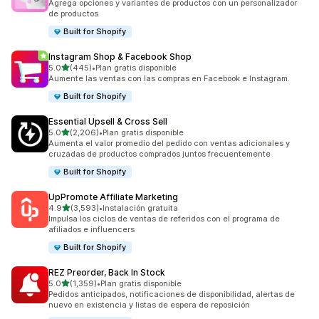
Agrega opciones y variantes de productos con un personalizador
de productos
Built for Shopify
Instagram Shop & Facebook Shop
de 5 estrellas
5.0
(445)
•
Plan gratis disponible
445 reseñas en total
Aumente las ventas con las compras en Facebook e Instagram.
Built for Shopify
Essential Upsell & Cross Sell
de 5 estrellas
5.0
(2,206)
•
Plan gratis disponible
2206 reseñas en total
Aumenta el valor promedio del pedido con ventas adicionales y
cruzadas de productos comprados juntos frecuentemente
Built for Shopify
UpPromote Affiliate Marketing
de 5 estrellas
4.9
(3,593)
•
Instalación gratuita
3593 reseñas en total
Impulsa los ciclos de ventas de referidos con el programa de
afiliados e influencers
Built for Shopify
REZ Preorder, Back In Stock
de 5 estrellas
5.0
(1,359)
•
Plan gratis disponible
1359 reseñas en total
Pedidos anticipados, notificaciones de disponibilidad, alertas de
nuevo en existencia y listas de espera de reposición