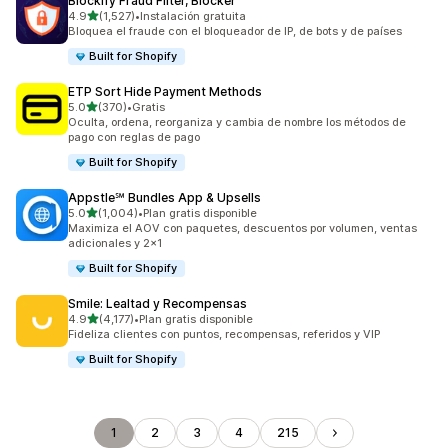
Blockify Fraud Filter, Blocker
de 5 estrellas
4.9
(1,527)
•
Instalación gratuita
1527 reseñas en total
Bloquea el fraude con el bloqueador de IP, de bots y de países
Built for Shopify
ETP Sort Hide Payment Methods
de 5 estrellas
5.0
(370)
•
Gratis
370 reseñas en total
Oculta, ordena, reorganiza y cambia de nombre los métodos de
pago con reglas de pago
Built for Shopify
Appstle℠ Bundles App & Upsells
de 5 estrellas
5.0
(1,004)
•
Plan gratis disponible
1004 reseñas en total
Maximiza el AOV con paquetes, descuentos por volumen, ventas
adicionales y 2x1
Built for Shopify
Smile: Lealtad y Recompensas
de 5 estrellas
4.9
(4,177)
•
Plan gratis disponible
4177 reseñas en total
Fideliza clientes con puntos, recompensas, referidos y VIP
Built for Shopify
1
2
3
4
215