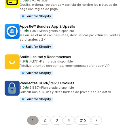
de 5 estrellas
5.0
(370)
•
Gratis
370 reseñas en total
Oculta, ordena, reorganiza y cambia de nombre los métodos de
pago con reglas de pago
Built for Shopify
Appstle℠ Bundles App & Upsells
de 5 estrellas
5.0
(1,004)
•
Plan gratis disponible
1004 reseñas en total
Maximiza el AOV con paquetes, descuentos por volumen, ventas
adicionales y 2x1
Built for Shopify
Smile: Lealtad y Recompensas
de 5 estrellas
4.9
(4,177)
•
Plan gratis disponible
4177 reseñas en total
Fideliza clientes con puntos, recompensas, referidos y VIP
Built for Shopify
Pandectes GDPR/RGPD Cookies
de 5 estrellas
5.0
(2,887)
•
Plan gratis disponible
2887 reseñas en total
Cumplir con el RGPD y otras normas de privacidad de datos
Built for Shopify
1
2
3
4
215