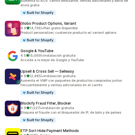
Aumenta tu AOV: carrito deslizante, ventas adicionales y barra de
envío gratis
Built for Shopify
Globo Product Options, Variant
de 5 estrellas
4.9
(4,736)
•
Plan gratis disponible
4736 reseñas en total
Product personalizer, customize products w/ variant options
Built for Shopify
Google & YouTube
de 5 estrellas
4.5
(5,069)
•
Instalación gratuita
5069 reseñas en total
Accede a lo mejor de Google y YouTube
Upsell & Cross Sell — Selleasy
de 5 estrellas
4.9
(2,485)
•
Instalación gratuita
2485 reseñas en total
Aumenta el VMP con paquetes de productos comprados juntos
frecuentemente y ventas adicionales en el carrito
Built for Shopify
Blockify Fraud Filter, Blocker
de 5 estrellas
4.9
(1,527)
•
Instalación gratuita
1527 reseñas en total
Bloquea el fraude con el bloqueador de IP, de bots y de países
Built for Shopify
ETP Sort Hide Payment Methods