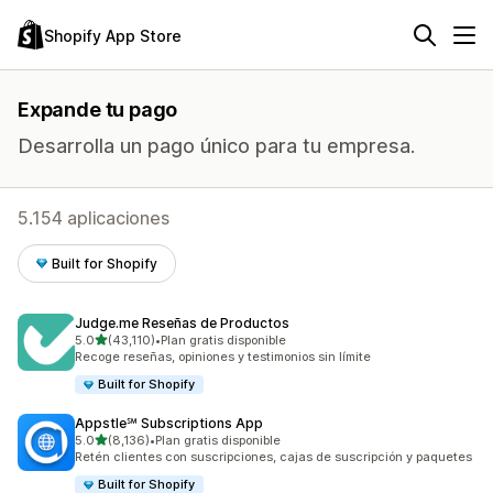
Shopify App Store
Expande tu pago
Desarrolla un pago único para tu empresa.
5.154 aplicaciones
Built for Shopify
Judge.me Reseñas de Productos
de 5 estrellas
5.0
(43,110)
•
Plan gratis disponible
43110 reseñas en total
Recoge reseñas, opiniones y testimonios sin límite
Built for Shopify
Appstle℠ Subscriptions App
de 5 estrellas
5.0
(8,136)
•
Plan gratis disponible
8136 reseñas en total
Retén clientes con suscripciones, cajas de suscripción y paquetes
Built for Shopify