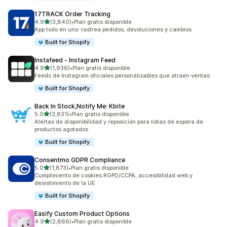
17TRACK Order Tracking
de 5 estrellas
4.9
(3,840)
•
Plan gratis disponible
3840 reseñas en total
App todo en uno: rastrea pedidos, devoluciones y cambios
Built for Shopify
Instafeed ‑ Instagram Feed
de 5 estrellas
4.9
(1,936)
•
Plan gratis disponible
1936 reseñas en total
Feeds de Instagram oficiales personálizables que atraen ventas
Built for Shopify
Back In Stock,Notify Me: Kbite
de 5 estrellas
5.0
(3,831)
•
Plan gratis disponible
3831 reseñas en total
Alertas de disponibilidad y reposición para listas de espera de
productos agotados
Built for Shopify
Consentmo GDPR Compliance
de 5 estrellas
5.0
(1,873)
•
Plan gratis disponible
1873 reseñas en total
Cumplimiento de cookies RGPD/CCPA, accesibilidad web y
desistimiento de la UE
Built for Shopify
Easify Custom Product Options
de 5 estrellas
4.9
(2,866)
•
Plan gratis disponible
2866 reseñas en total