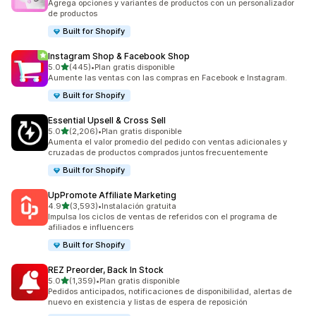
Agrega opciones y variantes de productos con un personalizador
de productos
Built for Shopify
Instagram Shop & Facebook Shop
de 5 estrellas
5.0
(445)
•
Plan gratis disponible
445 reseñas en total
Aumente las ventas con las compras en Facebook e Instagram.
Built for Shopify
Essential Upsell & Cross Sell
de 5 estrellas
5.0
(2,206)
•
Plan gratis disponible
2206 reseñas en total
Aumenta el valor promedio del pedido con ventas adicionales y
cruzadas de productos comprados juntos frecuentemente
Built for Shopify
UpPromote Affiliate Marketing
de 5 estrellas
4.9
(3,593)
•
Instalación gratuita
3593 reseñas en total
Impulsa los ciclos de ventas de referidos con el programa de
afiliados e influencers
Built for Shopify
REZ Preorder, Back In Stock
de 5 estrellas
5.0
(1,359)
•
Plan gratis disponible
1359 reseñas en total
Pedidos anticipados, notificaciones de disponibilidad, alertas de
nuevo en existencia y listas de espera de reposición