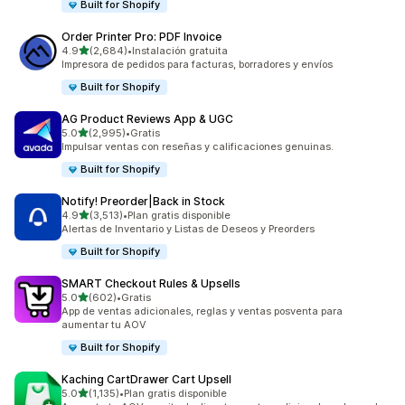
Built for Shopify
Order Printer Pro: PDF Invoice
de 5 estrellas
4.9
(2,684)
•
Instalación gratuita
2684 reseñas en total
Impresora de pedidos para facturas, borradores y envíos
Built for Shopify
AG Product Reviews App & UGC
de 5 estrellas
5.0
(2,995)
•
Gratis
2995 reseñas en total
Impulsar ventas con reseñas y calificaciones genuinas.
Built for Shopify
Notify! Preorder|Back in Stock
de 5 estrellas
4.9
(3,513)
•
Plan gratis disponible
3513 reseñas en total
Alertas de Inventario y Listas de Deseos y Preorders
Built for Shopify
SMART Checkout Rules & Upsells
de 5 estrellas
5.0
(602)
•
Gratis
602 reseñas en total
App de ventas adicionales, reglas y ventas posventa para
aumentar tu AOV
Built for Shopify
Kaching CartDrawer Cart Upsell
de 5 estrellas
5.0
(1,135)
•
Plan gratis disponible
1135 reseñas en total