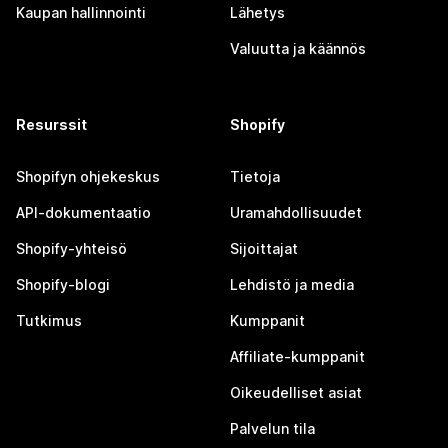
Kaupan hallinnointi
Lähetys
Valuutta ja käännös
Resurssit
Shopify
Shopifyn ohjekeskus
Tietoja
API-dokumentaatio
Uramahdollisuudet
Shopify-yhteisö
Sijoittajat
Shopify-blogi
Lehdistö ja media
Tutkimus
Kumppanit
Affiliate-kumppanit
Oikeudelliset asiat
Palvelun tila