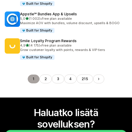
Built for Shopify
Appstle℠ Bundles App & Upsells
/ 5 tähteä
5,0
(1 002)
•
Free plan available
1002 arvostelua yhteensä
Maximize AOV with bundles, volume discount, upsells & BOGO
Built for Shopify
Smile: Loyalty Program Rewards
/ 5 tähteä
4,9
(4 175)
•
Free plan available
4175 arvostelua yhteensä
Grow customer loyalty with points, rewards & VIP tiers
Built for Shopify
1
2
3
4
215
Haluatko lisätä
sovelluksen?