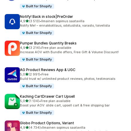
Built for Shopify
Notify! Back in stock|PreOrder
/ 5 tähteä
4,9
(3 513)
•
Ilmainen sopimus saatavilla
3513 arvostelua yhteensä
Notify Me! – ennakkotilaus, odotuslista, varasto, toivelista
Built for Shopify
Pumper Bundles Quantity Breaks
/ 5 tähteä
4,9
(3 214)
•
Free plan available
3214 arvostelua yhteensä
Increase AOV with Bundle offers, Free Gift & Volume Discount!
Built for Shopify
AG Product Reviews App & UGC
/ 5 tähteä
5,0
(2 991)
•
Free
2991 arvostelua yhteensä
Build trust w/ unlimited product reviews, photos, testimonials
Built for Shopify
Kaching CartDrawer Cart Upsell
/ 5 tähteä
5,0
(1 134)
•
Free plan available
1134 arvostelua yhteensä
Boost your AOV: slide cart, upsell cart & free shipping bar
Built for Shopify
Globo Product Options, Variant
/ 5 tähteä
4,9
(4 734)
•
Ilmainen sopimus saatavilla
4734 arvostelua yhteensä