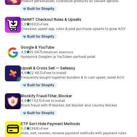
Product personalizer, customize products w/ variant options
Built for Shopify
SMART Checkout Rules & Upsells
/ 5 tähteä
5,0
(602)
•
Free
602 arvostelua yhteensä
Checkout upsell app, rules & post purchase upsells to grow AOV
Built for Shopify
Google & YouTube
/ 5 tähteä
4,5
(5 067)
•
Ilmainen asennus
5067 arvostelua yhteensä
Hyödynnä Googlen ja YouTuben parhaat palat
Upsell & Cross Sell — Selleasy
/ 5 tähteä
4,9
(2 487)
•
Free to install
2487 arvostelua yhteensä
Frequently bought together bundles & in cart upsell, boost AOV
Built for Shopify
Blockify Fraud Filter, Blocker
/ 5 tähteä
4,9
(1 527)
•
Free to install
1527 arvostelua yhteensä
Block fraud with IP blocker, bot blocker and country blocker
Built for Shopify
ETP Sort Hide Payment Methods
/ 5 tähteä
5,0
(368)
•
Free
368 arvostelua yhteensä
Hide, sort, reorder, rename payment methods with payment rules