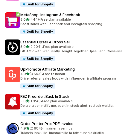
Built for Shopify
MetaShop: Instagram & Facebook
/ 5 tähteä
5,0
(444)
•
Free plan available
444 arvostelua yhteensä
Boost sales with Facebook and Instagram shopping.
Built for Shopify
Essential Upsell & Cross Sell
/ 5 tähteä
5,0
(2 204)
•
Free plan available
2204 arvostelua yhteensä
Lift AOV with Frequently Bought Together Upsell and Cross-sell
Built for Shopify
UpPromote Affiliate Marketing
/ 5 tähteä
4,9
(3 593)
•
Free to install
3593 arvostelua yhteensä
Drive referral sales loops with influencer & affiliate program
Built for Shopify
REZ Preorder, Back In Stock
/ 5 tähteä
5,0
(1 356)
•
Free plan available
1356 arvostelua yhteensä
Do pre order, notify me, back in stock alert, restock waitlist
Built for Shopify
Order Printer Pro: PDF Invoice
/ 5 tähteä
4,9
(2 684)
•
Ilmainen asennus
2684 arvostelua yhteensä
Tulostin laskuille, luonnoksille ja toimitusasiakirjoille