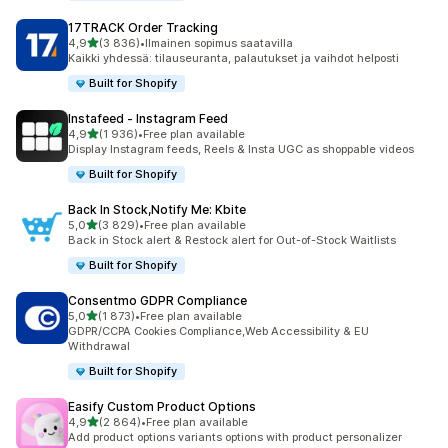
17TRACK Order Tracking
/ 5 tähteä
4,9
(3 836)
•
Ilmainen sopimus saatavilla
3836 arvostelua yhteensä
Kaikki yhdessä: tilauseuranta, palautukset ja vaihdot helposti
Built for Shopify
Instafeed ‑ Instagram Feed
/ 5 tähteä
4,9
(1 936)
•
Free plan available
1936 arvostelua yhteensä
Display Instagram feeds, Reels & Insta UGC as shoppable videos
Built for Shopify
Back In Stock,Notify Me: Kbite
/ 5 tähteä
5,0
(3 829)
•
Free plan available
3829 arvostelua yhteensä
Back in Stock alert & Restock alert for Out-of-Stock Waitlists
Built for Shopify
Consentmo GDPR Compliance
/ 5 tähteä
5,0
(1 873)
•
Free plan available
1873 arvostelua yhteensä
GDPR/CCPA Cookies Compliance,Web Accessibility & EU
Withdrawal
Built for Shopify
Easify Custom Product Options
/ 5 tähteä
4,9
(2 864)
•
Free plan available
2864 arvostelua yhteensä
Add product options variants options with product personalizer