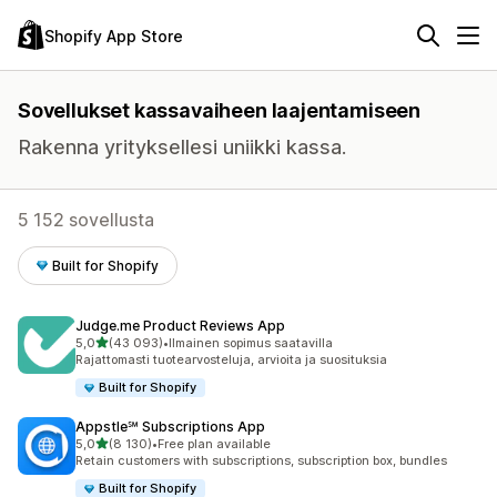
Shopify App Store
Sovellukset kassavaiheen laajentamiseen
Rakenna yrityksellesi uniikki kassa.
5 152 sovellusta
Built for Shopify
Judge.me Product Reviews App
/ 5 tähteä
5,0
(43 093)
•
Ilmainen sopimus saatavilla
43093 arvostelua yhteensä
Rajattomasti tuotearvosteluja, arvioita ja suosituksia
Built for Shopify
Appstle℠ Subscriptions App
/ 5 tähteä
5,0
(8 130)
•
Free plan available
8130 arvostelua yhteensä
Retain customers with subscriptions, subscription box, bundles
Built for Shopify