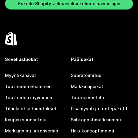
Kokeile Shopifyta ilmaiseksi kolmen päivän ajan
Sovellusluokat
Pääluokat
Myyntikanavat
Suoratoimitus
Tuotteiden etsiminen
Markkinapaikat
Tuotteiden myyminen
Tuotearvostelut
Tilaukset ja toimitukset
Lisämyynti ja tuotepaketit
Kaupan suunnittelu
Sähköpostimarkkinointi
Markkinointi ja konversio
Hakukoneoptimointi