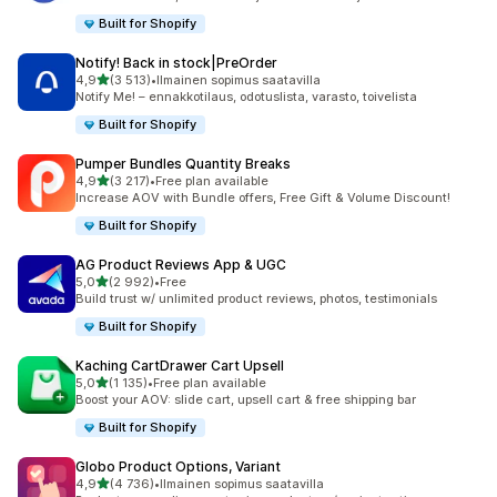
Built for Shopify
Notify! Back in stock|PreOrder
/ 5 tähteä
4,9
(3 513)
•
Ilmainen sopimus saatavilla
3513 arvostelua yhteensä
Notify Me! – ennakkotilaus, odotuslista, varasto, toivelista
Built for Shopify
Pumper Bundles Quantity Breaks
/ 5 tähteä
4,9
(3 217)
•
Free plan available
3217 arvostelua yhteensä
Increase AOV with Bundle offers, Free Gift & Volume Discount!
Built for Shopify
AG Product Reviews App & UGC
/ 5 tähteä
5,0
(2 992)
•
Free
2992 arvostelua yhteensä
Build trust w/ unlimited product reviews, photos, testimonials
Built for Shopify
Kaching CartDrawer Cart Upsell
/ 5 tähteä
5,0
(1 135)
•
Free plan available
1135 arvostelua yhteensä
Boost your AOV: slide cart, upsell cart & free shipping bar
Built for Shopify
Globo Product Options, Variant
/ 5 tähteä
4,9
(4 736)
•
Ilmainen sopimus saatavilla
4736 arvostelua yhteensä