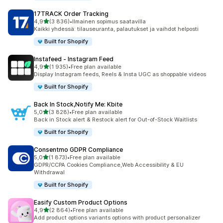
17TRACK Order Tracking
/ 5 tähteä
4,9
(3 836)
•
Ilmainen sopimus saatavilla
3836 arvostelua yhteensä
Kaikki yhdessä: tilauseuranta, palautukset ja vaihdot helposti
Built for Shopify
Instafeed ‑ Instagram Feed
/ 5 tähteä
4,9
(1 935)
•
Free plan available
1935 arvostelua yhteensä
Display Instagram feeds, Reels & Insta UGC as shoppable videos
Built for Shopify
Back In Stock,Notify Me: Kbite
/ 5 tähteä
5,0
(3 828)
•
Free plan available
3828 arvostelua yhteensä
Back in Stock alert & Restock alert for Out-of-Stock Waitlists
Built for Shopify
Consentmo GDPR Compliance
/ 5 tähteä
5,0
(1 873)
•
Free plan available
1873 arvostelua yhteensä
GDPR/CCPA Cookies Compliance,Web Accessibility & EU
Withdrawal
Built for Shopify
Easify Custom Product Options
/ 5 tähteä
4,9
(2 864)
•
Free plan available
2864 arvostelua yhteensä
Add product options variants options with product personalizer