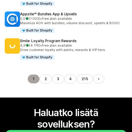
Built for Shopify
Appstle℠ Bundles App & Upsells
/ 5 tähteä
5,0
(1 003)
•
Free plan available
1003 arvostelua yhteensä
Maximize AOV with bundles, volume discount, upsells & BOGO
Built for Shopify
Smile: Loyalty Program Rewards
/ 5 tähteä
4,9
(4 176)
•
Free plan available
4176 arvostelua yhteensä
Grow customer loyalty with points, rewards & VIP tiers
Built for Shopify
1
2
3
4
215
Haluatko lisätä
sovelluksen?