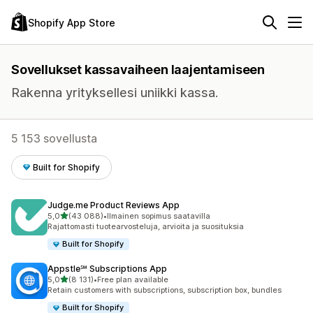
Shopify App Store
Sovellukset kassavaiheen laajentamiseen
Rakenna yrityksellesi uniikki kassa.
5 153 sovellusta
Built for Shopify
Judge.me Product Reviews App
/ 5 tähteä
5,0
(43 088)
•
Ilmainen sopimus saatavilla
43088 arvostelua yhteensä
Rajattomasti tuotearvosteluja, arvioita ja suosituksia
Built for Shopify
Appstle℠ Subscriptions App
/ 5 tähteä
5,0
(8 131)
•
Free plan available
8131 arvostelua yhteensä
Retain customers with subscriptions, subscription box, bundles
Built for Shopify