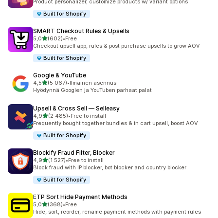
Product personalizer, customize products w/ variant options
Built for Shopify
SMART Checkout Rules & Upsells
/ 5 tähteä
5,0
(602)
•
Free
602 arvostelua yhteensä
Checkout upsell app, rules & post purchase upsells to grow AOV
Built for Shopify
Google & YouTube
/ 5 tähteä
4,5
(5 067)
•
Ilmainen asennus
5067 arvostelua yhteensä
Hyödynnä Googlen ja YouTuben parhaat palat
Upsell & Cross Sell — Selleasy
/ 5 tähteä
4,9
(2 485)
•
Free to install
2485 arvostelua yhteensä
Frequently bought together bundles & in cart upsell, boost AOV
Built for Shopify
Blockify Fraud Filter, Blocker
/ 5 tähteä
4,9
(1 527)
•
Free to install
1527 arvostelua yhteensä
Block fraud with IP blocker, bot blocker and country blocker
Built for Shopify
ETP Sort Hide Payment Methods
/ 5 tähteä
5,0
(368)
•
Free
368 arvostelua yhteensä
Hide, sort, reorder, rename payment methods with payment rules