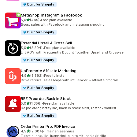
Built for Shopify
MetaShop: Instagram & Facebook
/ 5 tähteä
5,0
(445)
•
Free plan available
445 arvostelua yhteensä
Boost sales with Facebook and Instagram shopping.
Built for Shopify
Essential Upsell & Cross Sell
/ 5 tähteä
5,0
(2 204)
•
Free plan available
2204 arvostelua yhteensä
Lift AOV with Frequently Bought Together Upsell and Cross-sell
Built for Shopify
UpPromote Affiliate Marketing
/ 5 tähteä
4,9
(3 592)
•
Free to install
3592 arvostelua yhteensä
Drive referral sales loops with influencer & affiliate program
Built for Shopify
REZ Preorder, Back In Stock
/ 5 tähteä
5,0
(1 356)
•
Free plan available
1356 arvostelua yhteensä
Do pre order, notify me, back in stock alert, restock waitlist
Built for Shopify
Order Printer Pro: PDF Invoice
/ 5 tähteä
4,9
(2 684)
•
Ilmainen asennus
2684 arvostelua yhteensä
Tulostin laskuille, luonnoksille ja toimitusasiakirjoille