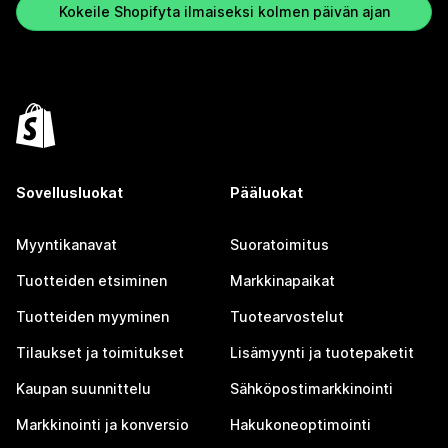
Kokeile Shopifyta ilmaiseksi kolmen päivän ajan
Sovellusluokat
Pääluokat
Myyntikanavat
Suoratoimitus
Tuotteiden etsiminen
Markkinapaikat
Tuotteiden myyminen
Tuotearvostelut
Tilaukset ja toimitukset
Lisämyynti ja tuotepaketit
Kaupan suunnittelu
Sähköpostimarkkinointi
Markkinointi ja konversio
Hakukoneoptimointi