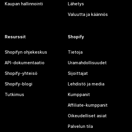
Kaupan hallinnointi
Lähetys
Valuutta ja käännös
Resurssit
Shopify
Shopifyn ohjekeskus
Tietoja
API-dokumentaatio
Uramahdollisuudet
Shopify-yhteisö
Sijoittajat
Shopify-blogi
Lehdistö ja media
Tutkimus
Kumppanit
Affiliate-kumppanit
Oikeudelliset asiat
Palvelun tila