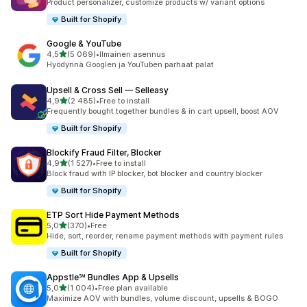
Product personalizer, customize products w/ variant options
Built for Shopify
Google & YouTube
/ 5 tähteä
4,5
(5 069)
•
Ilmainen asennus
5069 arvostelua yhteensä
Hyödynnä Googlen ja YouTuben parhaat palat
Upsell & Cross Sell — Selleasy
/ 5 tähteä
4,9
(2 485)
•
Free to install
2485 arvostelua yhteensä
Frequently bought together bundles & in cart upsell, boost AOV
Built for Shopify
Blockify Fraud Filter, Blocker
/ 5 tähteä
4,9
(1 527)
•
Free to install
1527 arvostelua yhteensä
Block fraud with IP blocker, bot blocker and country blocker
Built for Shopify
ETP Sort Hide Payment Methods
/ 5 tähteä
5,0
(370)
•
Free
370 arvostelua yhteensä
Hide, sort, reorder, rename payment methods with payment rules
Built for Shopify
Appstle℠ Bundles App & Upsells
/ 5 tähteä
5,0
(1 004)
•
Free plan available
1004 arvostelua yhteensä
Maximize AOV with bundles, volume discount, upsells & BOGO