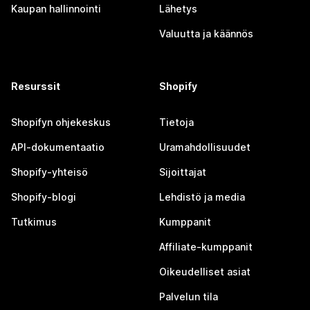
Kaupan hallinnointi
Lähetys
Valuutta ja käännös
Resurssit
Shopify
Shopifyn ohjekeskus
Tietoja
API-dokumentaatio
Uramahdollisuudet
Shopify-yhteisö
Sijoittajat
Shopify-blogi
Lehdistö ja media
Tutkimus
Kumppanit
Affiliate-kumppanit
Oikeudelliset asiat
Palvelun tila