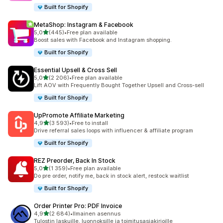
Built for Shopify
MetaShop: Instagram & Facebook
/ 5 tähteä
5,0
(445)
•
Free plan available
445 arvostelua yhteensä
Boost sales with Facebook and Instagram shopping.
Built for Shopify
Essential Upsell & Cross Sell
/ 5 tähteä
5,0
(2 206)
•
Free plan available
2206 arvostelua yhteensä
Lift AOV with Frequently Bought Together Upsell and Cross-sell
Built for Shopify
UpPromote Affiliate Marketing
/ 5 tähteä
4,9
(3 593)
•
Free to install
3593 arvostelua yhteensä
Drive referral sales loops with influencer & affiliate program
Built for Shopify
REZ Preorder, Back In Stock
/ 5 tähteä
5,0
(1 359)
•
Free plan available
1359 arvostelua yhteensä
Do pre order, notify me, back in stock alert, restock waitlist
Built for Shopify
Order Printer Pro: PDF Invoice
/ 5 tähteä
4,9
(2 684)
•
Ilmainen asennus
2684 arvostelua yhteensä
Tulostin laskuille, luonnoksille ja toimitusasiakirjoille