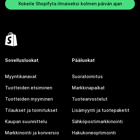
Kokeile Shopifyta ilmaiseksi kolmen päivän ajan
Sovellusluokat
Pääluokat
Myyntikanavat
Suoratoimitus
Tuotteiden etsiminen
Markkinapaikat
Tuotteiden myyminen
Tuotearvostelut
Tilaukset ja toimitukset
Lisämyynti ja tuotepaketit
Kaupan suunnittelu
Sähköpostimarkkinointi
Markkinointi ja konversio
Hakukoneoptimointi