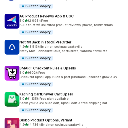
Built for Shopify
AG Product Reviews App & UGC
/ 5 tähteä
5,0
(2 995)
•
Free
2995 arvostelua yhteensä
Build trust w/ unlimited product reviews, photos, testimonials
Built for Shopify
Notify! Back in stock|PreOrder
/ 5 tähteä
4,9
(3 513)
•
Ilmainen sopimus saatavilla
3513 arvostelua yhteensä
Notify Me! – ennakkotilaus, odotuslista, varasto, toivelista
Built for Shopify
SMART Checkout Rules & Upsells
/ 5 tähteä
5,0
(602)
•
Free
602 arvostelua yhteensä
Checkout upsell app, rules & post purchase upsells to grow AOV
Built for Shopify
Kaching CartDrawer Cart Upsell
/ 5 tähteä
5,0
(1 135)
•
Free plan available
1135 arvostelua yhteensä
Boost your AOV: slide cart, upsell cart & free shipping bar
Built for Shopify
Globo Product Options, Variant
/ 5 tähteä
4,9
(4 736)
•
Ilmainen sopimus saatavilla
4736 arvostelua yhteensä