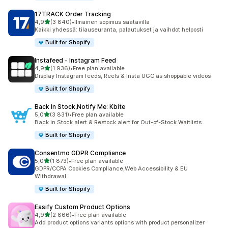
17TRACK Order Tracking
/ 5 tähteä
4,9
(3 840)
•
Ilmainen sopimus saatavilla
3840 arvostelua yhteensä
Kaikki yhdessä: tilauseuranta, palautukset ja vaihdot helposti
Built for Shopify
Instafeed ‑ Instagram Feed
/ 5 tähteä
4,9
(1 936)
•
Free plan available
1936 arvostelua yhteensä
Display Instagram feeds, Reels & Insta UGC as shoppable videos
Built for Shopify
Back In Stock,Notify Me: Kbite
/ 5 tähteä
5,0
(3 831)
•
Free plan available
3831 arvostelua yhteensä
Back in Stock alert & Restock alert for Out-of-Stock Waitlists
Built for Shopify
Consentmo GDPR Compliance
/ 5 tähteä
5,0
(1 873)
•
Free plan available
1873 arvostelua yhteensä
GDPR/CCPA Cookies Compliance,Web Accessibility & EU
Withdrawal
Built for Shopify
Easify Custom Product Options
/ 5 tähteä
4,9
(2 866)
•
Free plan available
2866 arvostelua yhteensä
Add product options variants options with product personalizer