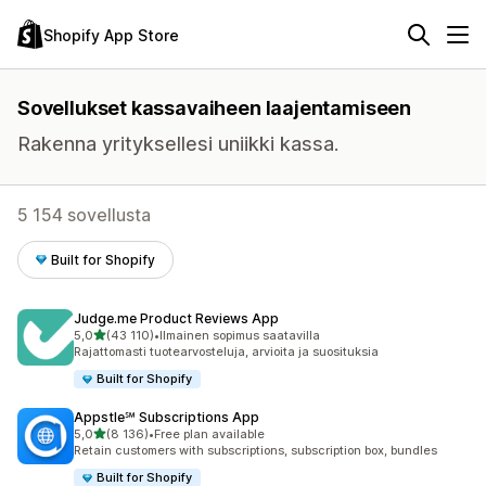
Shopify App Store
Sovellukset kassavaiheen laajentamiseen
Rakenna yrityksellesi uniikki kassa.
5 154 sovellusta
Built for Shopify
Judge.me Product Reviews App
/ 5 tähteä
5,0
(43 110)
•
Ilmainen sopimus saatavilla
43110 arvostelua yhteensä
Rajattomasti tuotearvosteluja, arvioita ja suosituksia
Built for Shopify
Appstle℠ Subscriptions App
/ 5 tähteä
5,0
(8 136)
•
Free plan available
8136 arvostelua yhteensä
Retain customers with subscriptions, subscription box, bundles
Built for Shopify