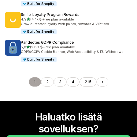
Built for Shopify
Smile: Loyalty Program Rewards
/ 5 tähteä
4,9
(4 177)
•
Free plan available
4177 arvostelua yhteensä
Grow customer loyalty with points, rewards & VIP tiers
Built for Shopify
Pandectes GDPR Compliance
/ 5 tähteä
5,0
(2 887)
•
Free plan available
2887 arvostelua yhteensä
GDPR/CCPA Cookie Banner, Web Accessibility & EU Withdrawal
Built for Shopify
1
2
3
4
215
Haluatko lisätä
sovelluksen?