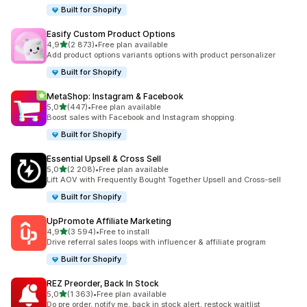
Built for Shopify
Easify Custom Product Options
/ 5 tähteä
4,9
(2 873)
•
Free plan available
2873 arvostelua yhteensä
Add product options variants options with product personalizer
Built for Shopify
MetaShop: Instagram & Facebook
/ 5 tähteä
5,0
(447)
•
Free plan available
447 arvostelua yhteensä
Boost sales with Facebook and Instagram shopping.
Built for Shopify
Essential Upsell & Cross Sell
/ 5 tähteä
5,0
(2 208)
•
Free plan available
2208 arvostelua yhteensä
Lift AOV with Frequently Bought Together Upsell and Cross-sell
Built for Shopify
UpPromote Affiliate Marketing
/ 5 tähteä
4,9
(3 594)
•
Free to install
3594 arvostelua yhteensä
Drive referral sales loops with influencer & affiliate program
Built for Shopify
REZ Preorder, Back In Stock
/ 5 tähteä
5,0
(1 363)
•
Free plan available
1363 arvostelua yhteensä
Do pre order, notify me, back in stock alert, restock waitlist