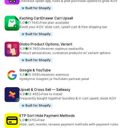
Checkout upsell app, rules & post purchase upsells to grow AOV
Built for Shopify
Kaching CartDrawer Cart Upsell
/ 5 tähteä
5,0
(1 144)
•
Free plan available
1144 arvostelua yhteensä
Boost your AOV: slide cart, upsell cart & free shipping bar
Built for Shopify
Globo Product Options, Variant
/ 5 tähteä
4,9
(4 740)
•
Ilmainen sopimus saatavilla
4740 arvostelua yhteensä
Product personalizer, customize products w/ variant options
Built for Shopify
Google & YouTube
/ 5 tähteä
4,5
(5 068)
•
Ilmainen asennus
5068 arvostelua yhteensä
Hyödynnä Googlen ja YouTuben parhaat palat
Upsell & Cross Sell — Selleasy
/ 5 tähteä
4,9
(2 485)
•
Free to install
2485 arvostelua yhteensä
Frequently bought together bundles & in cart upsell, boost AOV
Built for Shopify
ETP Sort Hide Payment Methods
/ 5 tähteä
5,0
(370)
•
Free
370 arvostelua yhteensä
Hide, sort, reorder, rename payment methods with payment rules