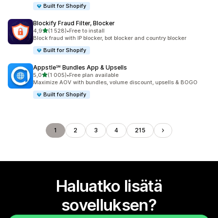
Built for Shopify
Blockify Fraud Filter, Blocker
/ 5 tähteä
4,9
(1 528)
•
Free to install
1528 arvostelua yhteensä
Block fraud with IP blocker, bot blocker and country blocker
Built for Shopify
Appstle℠ Bundles App & Upsells
/ 5 tähteä
5,0
(1 005)
•
Free plan available
1005 arvostelua yhteensä
Maximize AOV with bundles, volume discount, upsells & BOGO
Built for Shopify
1
2
3
4
215
Haluatko lisätä
sovelluksen?