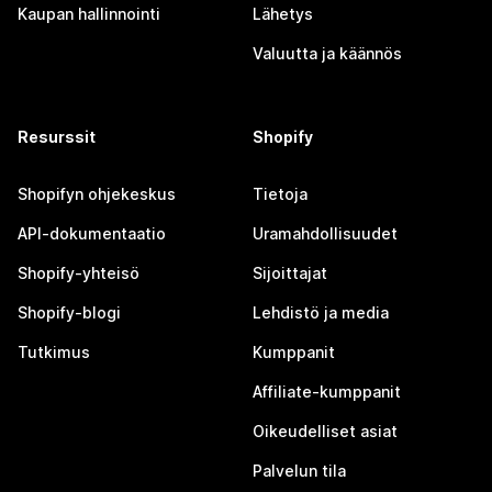
Kaupan hallinnointi
Lähetys
Valuutta ja käännös
Resurssit
Shopify
Shopifyn ohjekeskus
Tietoja
API-dokumentaatio
Uramahdollisuudet
Shopify-yhteisö
Sijoittajat
Shopify-blogi
Lehdistö ja media
Tutkimus
Kumppanit
Affiliate-kumppanit
Oikeudelliset asiat
Palvelun tila