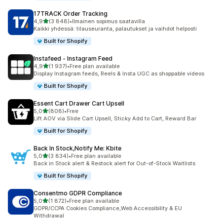
17TRACK Order Tracking
/ 5 tähteä
4,9
(3 848)
•
Ilmainen sopimus saatavilla
3848 arvostelua yhteensä
Kaikki yhdessä: tilauseuranta, palautukset ja vaihdot helposti
Built for Shopify
Instafeed ‑ Instagram Feed
/ 5 tähteä
4,9
(1 937)
•
Free plan available
1937 arvostelua yhteensä
Display Instagram feeds, Reels & Insta UGC as shoppable videos
Built for Shopify
Essent Cart Drawer Cart Upsell
/ 5 tähteä
5,0
(808)
•
Free
808 arvostelua yhteensä
Lift AOV via Slide Cart Upsell, Sticky Add to Cart, Reward Bar
Built for Shopify
Back In Stock,Notify Me: Kbite
/ 5 tähteä
5,0
(3 834)
•
Free plan available
3834 arvostelua yhteensä
Back in Stock alert & Restock alert for Out-of-Stock Waitlists
Built for Shopify
Consentmo GDPR Compliance
/ 5 tähteä
5,0
(1 872)
•
Free plan available
1872 arvostelua yhteensä
GDPR/CCPA Cookies Compliance,Web Accessibility & EU
Withdrawal