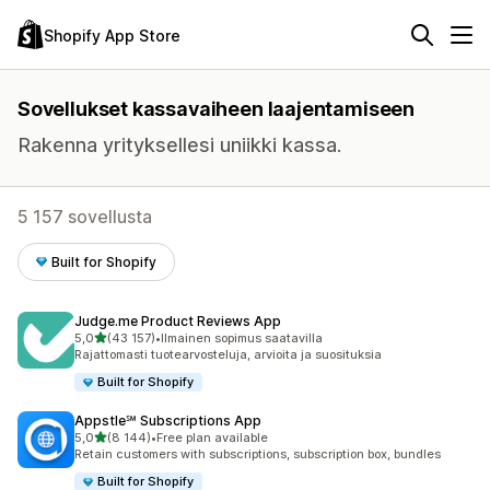
Shopify App Store
Sovellukset kassavaiheen laajentamiseen
Rakenna yrityksellesi uniikki kassa.
5 157 sovellusta
Built for Shopify
Judge.me Product Reviews App
/ 5 tähteä
5,0
(43 157)
•
Ilmainen sopimus saatavilla
43157 arvostelua yhteensä
Rajattomasti tuotearvosteluja, arvioita ja suosituksia
Built for Shopify
Appstle℠ Subscriptions App
/ 5 tähteä
5,0
(8 144)
•
Free plan available
8144 arvostelua yhteensä
Retain customers with subscriptions, subscription box, bundles
Built for Shopify