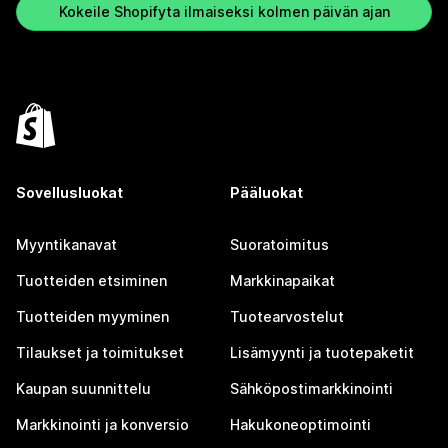
Kokeile Shopifyta ilmaiseksi kolmen päivän ajan
Sovellusluokat
Pääluokat
Myyntikanavat
Suoratoimitus
Tuotteiden etsiminen
Markkinapaikat
Tuotteiden myyminen
Tuotearvostelut
Tilaukset ja toimitukset
Lisämyynti ja tuotepaketit
Kaupan suunnittelu
Sähköpostimarkkinointi
Markkinointi ja konversio
Hakukoneoptimointi