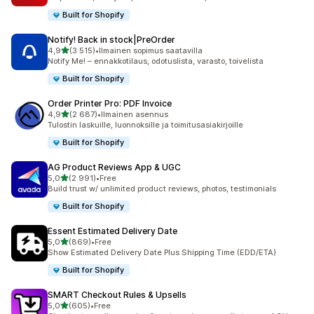
Built for Shopify
Notify! Back in stock|PreOrder
/ 5 tähteä
4,9
(3 515)
•
Ilmainen sopimus saatavilla
3515 arvostelua yhteensä
Notify Me! – ennakkotilaus, odotuslista, varasto, toivelista
Built for Shopify
Order Printer Pro: PDF Invoice
/ 5 tähteä
4,9
(2 687)
•
Ilmainen asennus
2687 arvostelua yhteensä
Tulostin laskuille, luonnoksille ja toimitusasiakirjoille
Built for Shopify
AG Product Reviews App & UGC
/ 5 tähteä
5,0
(2 991)
•
Free
2991 arvostelua yhteensä
Build trust w/ unlimited product reviews, photos, testimonials
Built for Shopify
Essent Estimated Delivery Date
/ 5 tähteä
5,0
(869)
•
Free
869 arvostelua yhteensä
Show Estimated Delivery Date Plus Shipping Time (EDD/ETA)
Built for Shopify
SMART Checkout Rules & Upsells
/ 5 tähteä
5,0
(605)
•
Free
605 arvostelua yhteensä