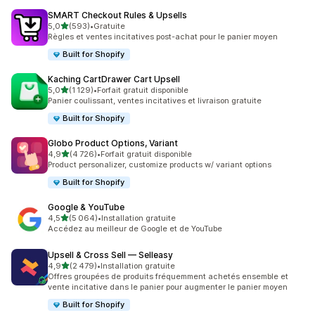
SMART Checkout Rules & Upsells
étoile(s) sur 5
5,0
(593)
•
Gratuite
593 avis au total
Règles et ventes incitatives post-achat pour le panier moyen
Built for Shopify
Kaching CartDrawer Cart Upsell
étoile(s) sur 5
5,0
(1 129)
•
Forfait gratuit disponible
1129 avis au total
Panier coulissant, ventes incitatives et livraison gratuite
Built for Shopify
Globo Product Options, Variant
étoile(s) sur 5
4,9
(4 726)
•
Forfait gratuit disponible
4726 avis au total
Product personalizer, customize products w/ variant options
Built for Shopify
Google & YouTube
étoile(s) sur 5
4,5
(5 064)
•
Installation gratuite
5064 avis au total
Accédez au meilleur de Google et de YouTube
Upsell & Cross Sell — Selleasy
étoile(s) sur 5
4,9
(2 479)
•
Installation gratuite
2479 avis au total
Offres groupées de produits fréquemment achetés ensemble et
vente incitative dans le panier pour augmenter le panier moyen
Built for Shopify