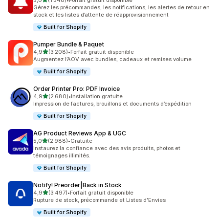
5,0
(1 348)
•
Forfait gratuit disponible
1348 avis au total
Gérez les précommandes, les notifications, les alertes de retour en
stock et les listes d’attente de réapprovisionnement
Built for Shopify
Pumper Bundle & Paquet
étoile(s) sur 5
4,9
(3 208)
•
Forfait gratuit disponible
3208 avis au total
Augmentez l’AOV avec bundles, cadeaux et remises volume
Built for Shopify
Order Printer Pro: PDF Invoice
étoile(s) sur 5
4,9
(2 680)
•
Installation gratuite
2680 avis au total
Impression de factures, brouillons et documents d’expédition
Built for Shopify
AG Product Reviews App & UGC
étoile(s) sur 5
5,0
(2 988)
•
Gratuite
2988 avis au total
Instaurez la confiance avec des avis produits, photos et
témoignages illimités.
Built for Shopify
Notify! Preorder|Back in Stock
étoile(s) sur 5
4,9
(3 497)
•
Forfait gratuit disponible
3497 avis au total
Rupture de stock, précommande et Listes d'Envies
Built for Shopify