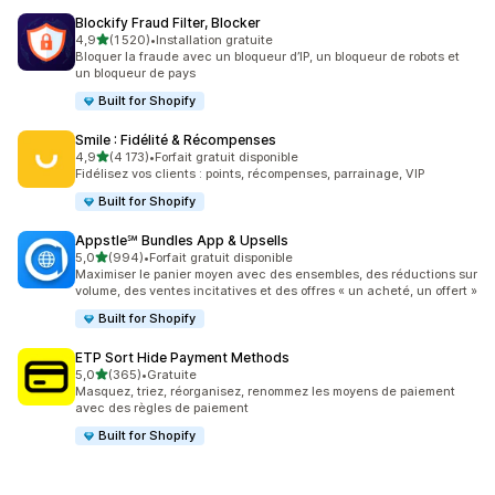
Blockify Fraud Filter, Blocker
étoile(s) sur 5
4,9
(1 520)
•
Installation gratuite
1520 avis au total
Bloquer la fraude avec un bloqueur d’IP, un bloqueur de robots et
un bloqueur de pays
Built for Shopify
Smile : Fidélité & Récompenses
étoile(s) sur 5
4,9
(4 173)
•
Forfait gratuit disponible
4173 avis au total
Fidélisez vos clients : points, récompenses, parrainage, VIP
Built for Shopify
Appstle℠ Bundles App & Upsells
étoile(s) sur 5
5,0
(994)
•
Forfait gratuit disponible
994 avis au total
Maximiser le panier moyen avec des ensembles, des réductions sur
volume, des ventes incitatives et des offres « un acheté, un offert »
Built for Shopify
ETP Sort Hide Payment Methods
étoile(s) sur 5
5,0
(365)
•
Gratuite
365 avis au total
Masquez, triez, réorganisez, renommez les moyens de paiement
avec des règles de paiement
Built for Shopify