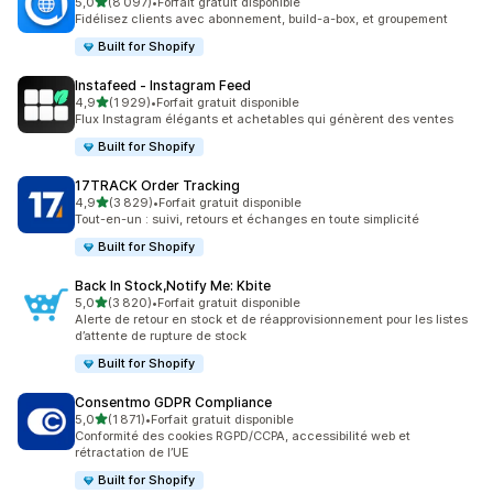
étoile(s) sur 5
5,0
(8 097)
•
Forfait gratuit disponible
8097 avis au total
Fidélisez clients avec abonnement, build-a-box, et groupement
Built for Shopify
Instafeed ‑ Instagram Feed
étoile(s) sur 5
4,9
(1 929)
•
Forfait gratuit disponible
1929 avis au total
Flux Instagram élégants et achetables qui génèrent des ventes
Built for Shopify
17TRACK Order Tracking
étoile(s) sur 5
4,9
(3 829)
•
Forfait gratuit disponible
3829 avis au total
Tout-en-un : suivi, retours et échanges en toute simplicité
Built for Shopify
Back In Stock,Notify Me: Kbite
étoile(s) sur 5
5,0
(3 820)
•
Forfait gratuit disponible
3820 avis au total
Alerte de retour en stock et de réapprovisionnement pour les listes
d’attente de rupture de stock
Built for Shopify
Consentmo GDPR Compliance
étoile(s) sur 5
5,0
(1 871)
•
Forfait gratuit disponible
1871 avis au total
Conformité des cookies RGPD/CCPA, accessibilité web et
rétractation de l’UE
Built for Shopify