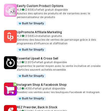
Easify Custom Product Options
étoile(s) sur 5
4,9
(2 858)
•
Forfait gratuit disponible
2858 avis au total
Ajoutez des options de produits et de variantes avec le
personnalisateur de produits
Built for Shopify
UpPromote Affiliate Marketing
étoile(s) sur 5
4,9
(3 588)
•
Installation gratuite
3588 avis au total
Générez des boucles de ventes de parrainage grâce à des
programmes d’influence et d’affiliation
Built for Shopify
Essential Upsell & Cross Sell
étoile(s) sur 5
5,0
(2 201)
•
Forfait gratuit disponible
2201 avis au total
Augmentez le panier moyen avec la vente incitative et croisée
d’articles souvent achetés ensemble
Built for Shopify
Instagram Shop & Facebook Shop
étoile(s) sur 5
5,0
(439)
•
Forfait gratuit disponible
439 avis au total
Boostez vos ventes avec les boutiques Facebook et Instagram.
Built for Shopify
REZ Preorder, Back In Stock
étoile(s) sur 5