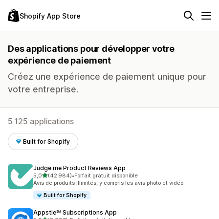
Shopify App Store
Des applications pour développer votre
expérience de paiement
Créez une expérience de paiement unique pour
votre entreprise.
5 125 applications
Built for Shopify
Judge.me Product Reviews App
étoile(s) sur 5
5,0
(42 984)
•
Forfait gratuit disponible
42984 avis au total
Avis de produits illimités, y compris les avis photo et vidéo
Built for Shopify
Appstle℠ Subscriptions App