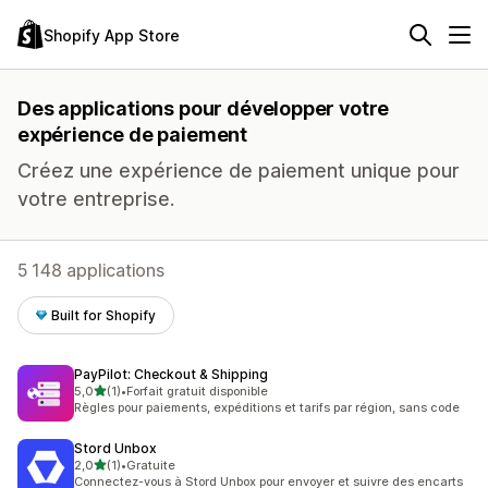
Shopify App Store
Des applications pour développer votre
expérience de paiement
Créez une expérience de paiement unique pour
votre entreprise.
5 148 applications
Built for Shopify
PayPilot: Checkout & Shipping
étoile(s) sur 5
5,0
(1)
•
Forfait gratuit disponible
1 avis au total
Règles pour paiements, expéditions et tarifs par région, sans code
Stord Unbox
étoile(s) sur 5
2,0
(1)
•
Gratuite
1 avis au total
Connectez-vous à Stord Unbox pour envoyer et suivre des encarts