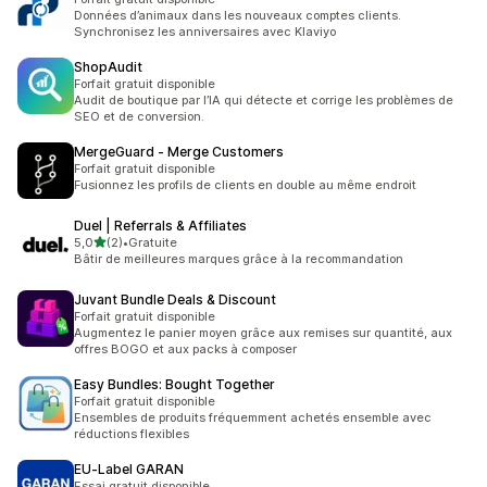
Données d’animaux dans les nouveaux comptes clients.
Synchronisez les anniversaires avec Klaviyo
ShopAudit
Forfait gratuit disponible
Audit de boutique par l’IA qui détecte et corrige les problèmes de
SEO et de conversion.
MergeGuard ‑ Merge Customers
Forfait gratuit disponible
Fusionnez les profils de clients en double au même endroit
Duel | Referrals & Affiliates
étoile(s) sur 5
5,0
(2)
•
Gratuite
2 avis au total
Bâtir de meilleures marques grâce à la recommandation
Juvant Bundle Deals & Discount
Forfait gratuit disponible
Augmentez le panier moyen grâce aux remises sur quantité, aux
offres BOGO et aux packs à composer
Easy Bundles: Bought Together
Forfait gratuit disponible
Ensembles de produits fréquemment achetés ensemble avec
réductions flexibles
EU‑Label GARAN
Essai gratuit disponible