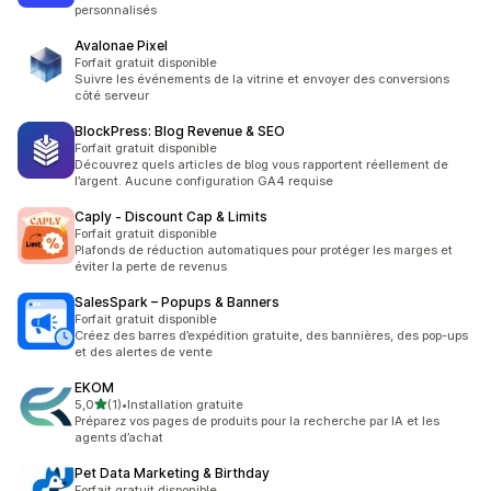
personnalisés
Avalonae Pixel
Forfait gratuit disponible
Suivre les événements de la vitrine et envoyer des conversions
côté serveur
BlockPress: Blog Revenue & SEO
Forfait gratuit disponible
Découvrez quels articles de blog vous rapportent réellement de
l’argent. Aucune configuration GA4 requise
Caply ‑ Discount Cap & Limits
Forfait gratuit disponible
Plafonds de réduction automatiques pour protéger les marges et
éviter la perte de revenus
SalesSpark – Popups & Banners
Forfait gratuit disponible
Créez des barres d’expédition gratuite, des bannières, des pop-ups
et des alertes de vente
EKOM
étoile(s) sur 5
5,0
(1)
•
Installation gratuite
1 avis au total
Préparez vos pages de produits pour la recherche par IA et les
agents d’achat
Pet Data Marketing & Birthday
Forfait gratuit disponible