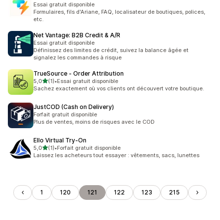
Essai gratuit disponible
Formulaires, fils d'Ariane, FAQ, localisateur de boutiques, polices,
etc.
Net Vantage: B2B Credit & A/R
Essai gratuit disponible
Définissez des limites de crédit, suivez la balance âgée et
signalez les commandes à risque
TrueSource ‑ Order Attribution
étoile(s) sur 5
5,0
(1)
•
Essai gratuit disponible
1 avis au total
Sachez exactement où vos clients ont découvert votre boutique.
JustCOD (Cash on Delivery)
Forfait gratuit disponible
Plus de ventes, moins de risques avec le COD
Ello Virtual Try‑On
étoile(s) sur 5
5,0
(1)
•
Forfait gratuit disponible
1 avis au total
Laissez les acheteurs tout essayer : vêtements, sacs, lunettes
1
120
121
122
123
215