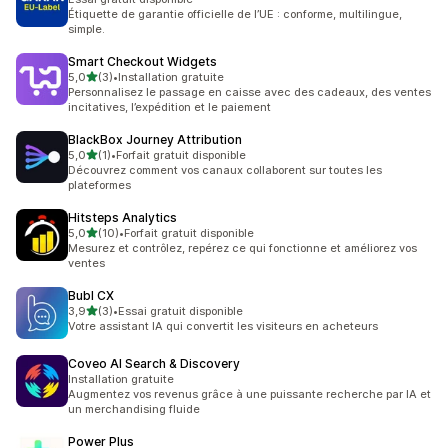
Étiquette de garantie officielle de l’UE : conforme, multilingue,
simple.
Smart Checkout Widgets
étoile(s) sur 5
5,0
(3)
•
Installation gratuite
3 avis au total
Personnalisez le passage en caisse avec des cadeaux, des ventes
incitatives, l’expédition et le paiement
BlackBox Journey Attribution
étoile(s) sur 5
5,0
(1)
•
Forfait gratuit disponible
1 avis au total
Découvrez comment vos canaux collaborent sur toutes les
plateformes
Hitsteps Analytics
étoile(s) sur 5
5,0
(10)
•
Forfait gratuit disponible
10 avis au total
Mesurez et contrôlez, repérez ce qui fonctionne et améliorez vos
ventes
Bubl CX
étoile(s) sur 5
3,9
(3)
•
Essai gratuit disponible
3 avis au total
Votre assistant IA qui convertit les visiteurs en acheteurs
Coveo AI Search & Discovery
Installation gratuite
Augmentez vos revenus grâce à une puissante recherche par IA et
un merchandising fluide
Power Plus