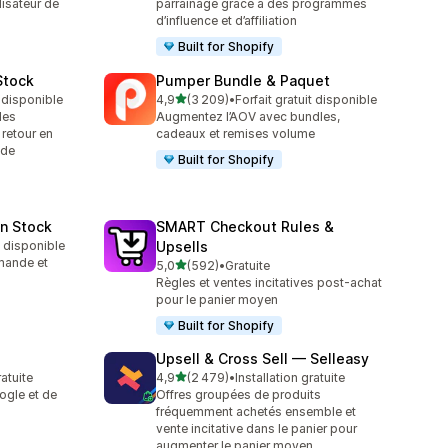
lisateur de
parrainage grâce à des programmes
d’influence et d’affiliation
Built for Shopify
Stock
Pumper Bundle & Paquet
étoile(s) sur 5
t disponible
4,9
(3 209)
•
Forfait gratuit disponible
3209 avis au total
les
Augmentez l’AOV avec bundles,
 retour en
cadeaux et remises volume
 de
Built for Shopify
in Stock
SMART Checkout Rules &
t disponible
Upsells
mande et
étoile(s) sur 5
5,0
(592)
•
Gratuite
592 avis au total
Règles et ventes incitatives post-achat
pour le panier moyen
Built for Shopify
Upsell & Cross Sell — Selleasy
étoile(s) sur 5
ratuite
4,9
(2 479)
•
Installation gratuite
2479 avis au total
ogle et de
Offres groupées de produits
fréquemment achetés ensemble et
vente incitative dans le panier pour
augmenter le panier moyen