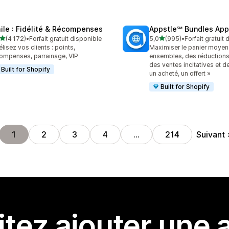
ile : Fidélité & Récompenses
Appstle℠ Bundles App
étoile(s) sur 5
étoile(s) sur 5
(4 172)
•
Forfait gratuit disponible
5,0
(995)
•
Forfait gratuit
2 avis au total
995 avis au total
élisez vos clients : points,
Maximiser le panier moyen
ompenses, parrainage, VIP
ensembles, des réductions
des ventes incitatives et d
Built for Shopify
un acheté, un offert »
Built for Shopify
Suivant
1
2
3
4
…
214
tez ajouter une a