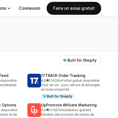
ions
Connexion
Faire un essai gratuit
Built for Shopify
 Feed
17TRACK Order Tracking
étoile(s) sur 5
t disponible
4,9
(3 829)
•
Forfait gratuit disponible
3829 avis au total
 achetables
Tout-en-un : suivi, retours et échanges
en toute simplicité
Built for Shopify
t Options
UpPromote Affiliate Marketing
étoile(s) sur 5
t disponible
4,9
(3 587)
•
Installation gratuite
3587 avis au total
duits et de
Générez des boucles de ventes de