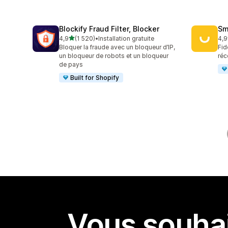
Blockify Fraud Filter, Blocker
Sm
étoile(s) sur 5
4,9
(1 520)
•
Installation gratuite
4,9
1520 avis au total
417
Bloquer la fraude avec un bloqueur d’IP,
Fid
un bloqueur de robots et un bloqueur
réc
de pays
Built for Shopify
Vous souhai