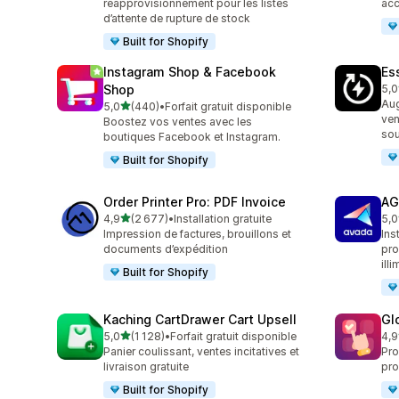
réapprovisionnement pour les listes
acc
d’attente de rupture de stock
Built for Shopify
Instagram Shop & Facebook
Es
Shop
5,0
219
Aug
étoile(s) sur 5
5,0
(440)
•
Forfait gratuit disponible
440 avis au total
ven
Boostez vos ventes avec les
sou
boutiques Facebook et Instagram.
Built for Shopify
Order Printer Pro: PDF Invoice
AG
étoile(s) sur 5
4,9
(2 677)
•
Installation gratuite
5,0
2677 avis au total
298
Impression de factures, brouillons et
Ins
documents d’expédition
pro
illi
Built for Shopify
Kaching CartDrawer Cart Upsell
Gl
étoile(s) sur 5
5,0
(1 128)
•
Forfait gratuit disponible
4,9
1128 avis au total
472
Panier coulissant, ventes incitatives et
Pro
livraison gratuite
pro
Built for Shopify