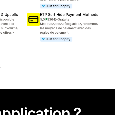
Built for Shopify
 & Upsells
ETP Sort Hide Payment Methods
étoile(s) sur 5
 disponible
5,0
(364)
•
Gratuite
364 avis au total
 avec des
Masquez, triez, réorganisez, renommez
 sur volume,
les moyens de paiement avec des
es offres «
règles de paiement
Built for Shopify
pplication ?