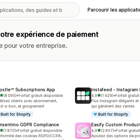
Parcourir les applicat
votre expérience de paiement
 pour votre entreprise.
pstle℠ Subscriptions App
Instafeed ‑ Instagram
étoile(s) sur 5
étoile(s) sur 5
(8 095)
•
Forfait gratuit disponible
4,9
(1 929)
•
Forfait gratui
5 avis au total
1929 avis au total
élisez clients avec abonnement,
Flux Instagram élégants et
ld-a-box, et groupement
qui génèrent des ventes
Built for Shopify
Built for Shopify
nsentmo GDPR Compliance
Easify Custom Produc
étoile(s) sur 5
étoile(s) sur 5
(1 870)
•
Forfait gratuit disponible
4,9
(2 857)
•
Forfait gratui
0 avis au total
2857 avis au total
formité des cookies RGPD/CCPA,
Ajoutez des options de pro