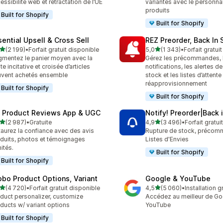
essibilité web et rétractation de l’UE
variantes avec le personna
produits
Built for Shopify
Built for Shopify
sential Upsell & Cross Sell
REZ Preorder, Back In 
étoile(s) sur 5
étoile(s) sur 5
(2 199)
•
Forfait gratuit disponible
5,0
(1 343)
•
Forfait gratui
9 avis au total
1343 avis au total
mentez le panier moyen avec la
Gérez les précommandes, 
te incitative et croisée d’articles
notifications, les alertes de
vent achetés ensemble
stock et les listes d’attente
réapprovisionnement
Built for Shopify
Built for Shopify
 Product Reviews App & UGC
Notify! Preorder|Back 
étoile(s) sur 5
étoile(s) sur 5
(2 987)
•
Gratuite
4,9
(3 496)
•
Forfait gratui
7 avis au total
3496 avis au total
taurez la confiance avec des avis
Rupture de stock, précom
duits, photos et témoignages
Listes d'Envies
mités.
Built for Shopify
Built for Shopify
obo Product Options, Variant
Google & YouTube
étoile(s) sur 5
étoile(s) sur 5
(4 720)
•
Forfait gratuit disponible
4,5
(5 060)
•
Installation g
0 avis au total
5060 avis au total
duct personalizer, customize
Accédez au meilleur de Go
ducts w/ variant options
YouTube
Built for Shopify