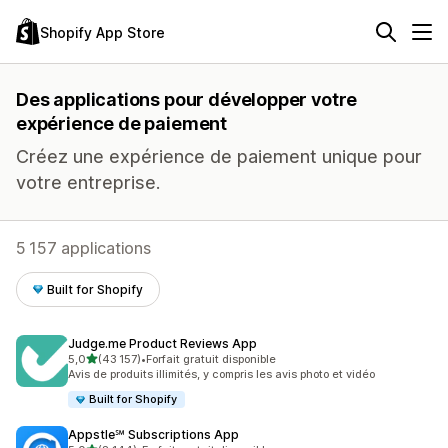
Shopify App Store
Des applications pour développer votre
expérience de paiement
Créez une expérience de paiement unique pour
votre entreprise.
5 157 applications
Built for Shopify
Judge.me Product Reviews App
étoile(s) sur 5
5,0
(43 157)
•
Forfait gratuit disponible
43157 avis au total
Avis de produits illimités, y compris les avis photo et vidéo
Built for Shopify
Appstle℠ Subscriptions App