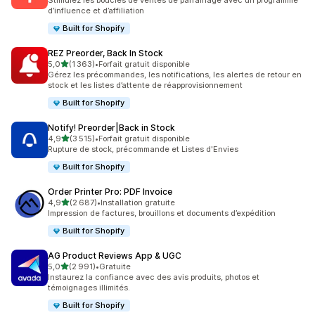
Stimulez les boucles de ventes de parrainage avec un programme
d’influence et d’affiliation
Built for Shopify
REZ Preorder, Back In Stock
étoile(s) sur 5
5,0
(1 363)
•
Forfait gratuit disponible
1363 avis au total
Gérez les précommandes, les notifications, les alertes de retour en
stock et les listes d’attente de réapprovisionnement
Built for Shopify
Notify! Preorder|Back in Stock
étoile(s) sur 5
4,9
(3 515)
•
Forfait gratuit disponible
3515 avis au total
Rupture de stock, précommande et Listes d'Envies
Built for Shopify
Order Printer Pro: PDF Invoice
étoile(s) sur 5
4,9
(2 687)
•
Installation gratuite
2687 avis au total
Impression de factures, brouillons et documents d’expédition
Built for Shopify
AG Product Reviews App & UGC
étoile(s) sur 5
5,0
(2 991)
•
Gratuite
2991 avis au total
Instaurez la confiance avec des avis produits, photos et
témoignages illimités.
Built for Shopify