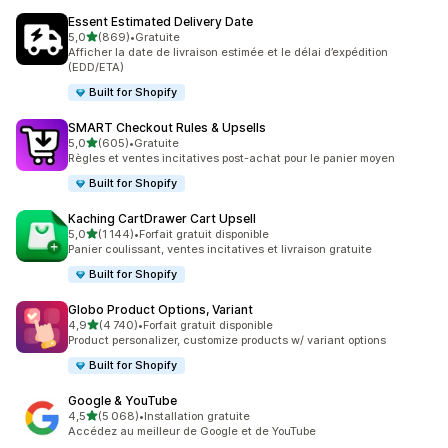
Essent Estimated Delivery Date
étoile(s) sur 5
5,0
(869)
•
Gratuite
869 avis au total
Afficher la date de livraison estimée et le délai d’expédition
(EDD/ETA)
Built for Shopify
SMART Checkout Rules & Upsells
étoile(s) sur 5
5,0
(605)
•
Gratuite
605 avis au total
Règles et ventes incitatives post-achat pour le panier moyen
Built for Shopify
Kaching CartDrawer Cart Upsell
étoile(s) sur 5
5,0
(1 144)
•
Forfait gratuit disponible
1144 avis au total
Panier coulissant, ventes incitatives et livraison gratuite
Built for Shopify
Globo Product Options, Variant
étoile(s) sur 5
4,9
(4 740)
•
Forfait gratuit disponible
4740 avis au total
Product personalizer, customize products w/ variant options
Built for Shopify
Google & YouTube
étoile(s) sur 5
4,5
(5 068)
•
Installation gratuite
5068 avis au total
Accédez au meilleur de Google et de YouTube