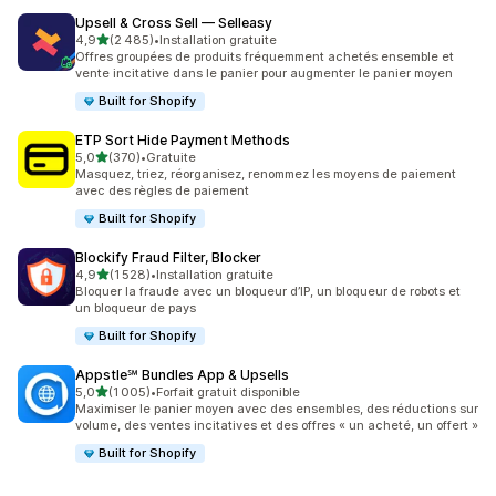
Upsell & Cross Sell — Selleasy
étoile(s) sur 5
4,9
(2 485)
•
Installation gratuite
2485 avis au total
Offres groupées de produits fréquemment achetés ensemble et
vente incitative dans le panier pour augmenter le panier moyen
Built for Shopify
ETP Sort Hide Payment Methods
étoile(s) sur 5
5,0
(370)
•
Gratuite
370 avis au total
Masquez, triez, réorganisez, renommez les moyens de paiement
avec des règles de paiement
Built for Shopify
Blockify Fraud Filter, Blocker
étoile(s) sur 5
4,9
(1 528)
•
Installation gratuite
1528 avis au total
Bloquer la fraude avec un bloqueur d’IP, un bloqueur de robots et
un bloqueur de pays
Built for Shopify
Appstle℠ Bundles App & Upsells
étoile(s) sur 5
5,0
(1 005)
•
Forfait gratuit disponible
1005 avis au total
Maximiser le panier moyen avec des ensembles, des réductions sur
volume, des ventes incitatives et des offres « un acheté, un offert »
Built for Shopify