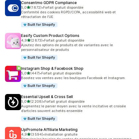
Consentmo GDPR Compliance
étoile(s) sur 5
5,0
(1 872)
•
Forfait gratuit disponible
1872 avis au total
Conformité des cookies RGPD/CCPA, accessibilité web et
rétractation de l’UE
Built for Shopify
Easify Custom Product Options
étoile(s) sur 5
4,9
(2 873)
•
Forfait gratuit disponible
2873 avis au total
Ajoutez des options de produits et de variantes avec le
personnalisateur de produits
Built for Shopify
Instagram Shop & Facebook Shop
étoile(s) sur 5
5,0
(447)
•
Forfait gratuit disponible
447 avis au total
Boostez vos ventes avec les boutiques Facebook et Instagram.
Built for Shopify
Essential Upsell & Cross Sell
étoile(s) sur 5
5,0
(2 208)
•
Forfait gratuit disponible
2208 avis au total
Augmentez le panier moyen avec la vente incitative et croisée
d’articles souvent achetés ensemble
Built for Shopify
UpPromote Affiliate Marketing
étoile(s) sur 5
4,9
(3 594)
•
Installation gratuite
3594 avis au total