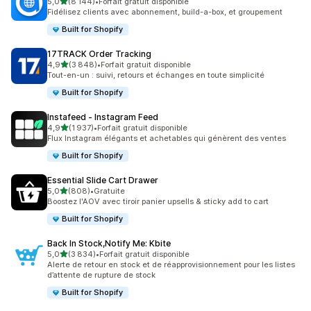
étoile(s) sur 5
5,0
(8 144)
•
Forfait gratuit disponible
8144 avis au total
Fidélisez clients avec abonnement, build-a-box, et groupement
Built for Shopify
17TRACK Order Tracking
étoile(s) sur 5
4,9
(3 848)
•
Forfait gratuit disponible
3848 avis au total
Tout-en-un : suivi, retours et échanges en toute simplicité
Built for Shopify
Instafeed ‑ Instagram Feed
étoile(s) sur 5
4,9
(1 937)
•
Forfait gratuit disponible
1937 avis au total
Flux Instagram élégants et achetables qui génèrent des ventes
Built for Shopify
Essential Slide Cart Drawer
étoile(s) sur 5
5,0
(808)
•
Gratuite
808 avis au total
Boostez l'AOV avec tiroir panier upsells & sticky add to cart
Built for Shopify
Back In Stock,Notify Me: Kbite
étoile(s) sur 5
5,0
(3 834)
•
Forfait gratuit disponible
3834 avis au total
Alerte de retour en stock et de réapprovisionnement pour les listes
d’attente de rupture de stock
Built for Shopify