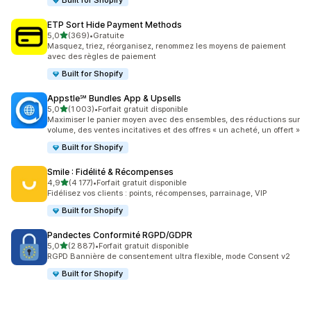
Built for Shopify
ETP Sort Hide Payment Methods
étoile(s) sur 5
5,0
(369)
•
Gratuite
369 avis au total
Masquez, triez, réorganisez, renommez les moyens de paiement
avec des règles de paiement
Built for Shopify
Appstle℠ Bundles App & Upsells
étoile(s) sur 5
5,0
(1 003)
•
Forfait gratuit disponible
1003 avis au total
Maximiser le panier moyen avec des ensembles, des réductions sur
volume, des ventes incitatives et des offres « un acheté, un offert »
Built for Shopify
Smile : Fidélité & Récompenses
étoile(s) sur 5
4,9
(4 177)
•
Forfait gratuit disponible
4177 avis au total
Fidélisez vos clients : points, récompenses, parrainage, VIP
Built for Shopify
Pandectes Conformité RGPD/GDPR
étoile(s) sur 5
5,0
(2 887)
•
Forfait gratuit disponible
2887 avis au total
RGPD Bannière de consentement ultra flexible, mode Consent v2
Built for Shopify