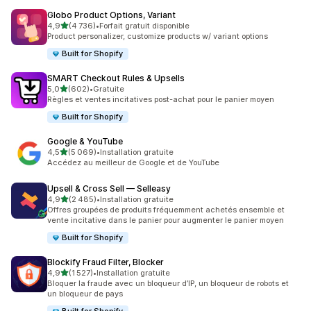
Globo Product Options, Variant
étoile(s) sur 5
4,9
(4 736)
•
Forfait gratuit disponible
4736 avis au total
Product personalizer, customize products w/ variant options
Built for Shopify
SMART Checkout Rules & Upsells
étoile(s) sur 5
5,0
(602)
•
Gratuite
602 avis au total
Règles et ventes incitatives post-achat pour le panier moyen
Built for Shopify
Google & YouTube
étoile(s) sur 5
4,5
(5 069)
•
Installation gratuite
5069 avis au total
Accédez au meilleur de Google et de YouTube
Upsell & Cross Sell — Selleasy
étoile(s) sur 5
4,9
(2 485)
•
Installation gratuite
2485 avis au total
Offres groupées de produits fréquemment achetés ensemble et
vente incitative dans le panier pour augmenter le panier moyen
Built for Shopify
Blockify Fraud Filter, Blocker
étoile(s) sur 5
4,9
(1 527)
•
Installation gratuite
1527 avis au total
Bloquer la fraude avec un bloqueur d’IP, un bloqueur de robots et
un bloqueur de pays