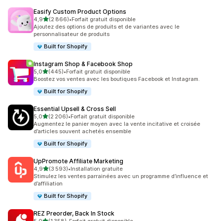
Easify Custom Product Options
étoile(s) sur 5
4,9
(2 866)
•
Forfait gratuit disponible
2866 avis au total
Ajoutez des options de produits et de variantes avec le
personnalisateur de produits
Built for Shopify
Instagram Shop & Facebook Shop
étoile(s) sur 5
5,0
(445)
•
Forfait gratuit disponible
445 avis au total
Boostez vos ventes avec les boutiques Facebook et Instagram.
Built for Shopify
Essential Upsell & Cross Sell
étoile(s) sur 5
5,0
(2 206)
•
Forfait gratuit disponible
2206 avis au total
Augmentez le panier moyen avec la vente incitative et croisée
d’articles souvent achetés ensemble
Built for Shopify
UpPromote Affiliate Marketing
étoile(s) sur 5
4,9
(3 593)
•
Installation gratuite
3593 avis au total
Stimulez les ventes parrainées avec un programme d’influence et
d’affiliation
Built for Shopify
REZ Preorder, Back In Stock
étoile(s) sur 5