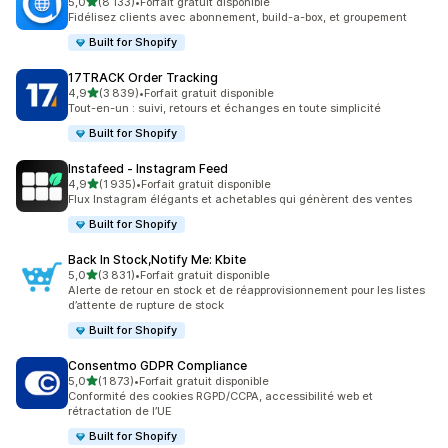
étoile(s) sur 5
5,0
(8 133)
•
Forfait gratuit disponible
8133 avis au total
Fidélisez clients avec abonnement, build-a-box, et groupement
Built for Shopify
17TRACK Order Tracking
étoile(s) sur 5
4,9
(3 839)
•
Forfait gratuit disponible
3839 avis au total
Tout-en-un : suivi, retours et échanges en toute simplicité
Built for Shopify
Instafeed ‑ Instagram Feed
étoile(s) sur 5
4,9
(1 935)
•
Forfait gratuit disponible
1935 avis au total
Flux Instagram élégants et achetables qui génèrent des ventes
Built for Shopify
Back In Stock,Notify Me: Kbite
étoile(s) sur 5
5,0
(3 831)
•
Forfait gratuit disponible
3831 avis au total
Alerte de retour en stock et de réapprovisionnement pour les listes
d’attente de rupture de stock
Built for Shopify
Consentmo GDPR Compliance
étoile(s) sur 5
5,0
(1 873)
•
Forfait gratuit disponible
1873 avis au total
Conformité des cookies RGPD/CCPA, accessibilité web et
rétractation de l’UE
Built for Shopify