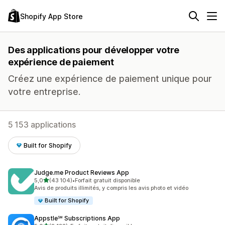
Shopify App Store
Des applications pour développer votre
expérience de paiement
Créez une expérience de paiement unique pour
votre entreprise.
5 153 applications
Built for Shopify
Judge.me Product Reviews App
étoile(s) sur 5
5,0
(43 104)
•
Forfait gratuit disponible
43104 avis au total
Avis de produits illimités, y compris les avis photo et vidéo
Built for Shopify
Appstle℠ Subscriptions App