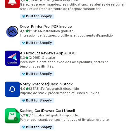
5,0
(1 358)
•
Forfait gratuit disponible
1358 avis au total
Gérez les précommandes, les notifications, les alertes de retour en
stock et les listes d’attente de réapprovisionnement
Built for Shopify
Order Printer Pro: PDF Invoice
étoile(s) sur 5
4,9
(2 684)
•
Installation gratuite
2684 avis au total
Impression de factures, brouillons et documents d’expédition
Built for Shopify
AG Product Reviews App & UGC
étoile(s) sur 5
5,0
(2 995)
•
Gratuite
2995 avis au total
Instaurez la confiance avec des avis produits, photos et
témoignages illimités.
Built for Shopify
Notify! Preorder|Back in Stock
étoile(s) sur 5
4,9
(3 513)
•
Forfait gratuit disponible
3513 avis au total
Rupture de stock, précommande et Listes d'Envies
Built for Shopify
Kaching CartDrawer Cart Upsell
étoile(s) sur 5
5,0
(1 135)
•
Forfait gratuit disponible
1135 avis au total
Panier coulissant, ventes incitatives et livraison gratuite
Built for Shopify