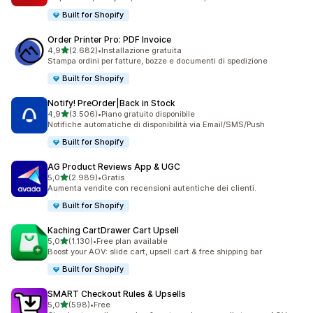
Built for Shopify
Order Printer Pro: PDF Invoice
stelle su 5
4,9
(2.682)
•
Installazione gratuita
2682 recensioni totali
Stampa ordini per fatture, bozze e documenti di spedizione
Built for Shopify
Notify! PreOrder|Back in Stock
stelle su 5
4,9
(3.506)
•
Piano gratuito disponibile
3506 recensioni totali
Notifiche automatiche di disponibilità via Email/SMS/Push
Built for Shopify
AG Product Reviews App & UGC
stelle su 5
5,0
(2.989)
•
Gratis
2989 recensioni totali
Aumenta vendite con recensioni autentiche dei clienti.
Built for Shopify
Kaching CartDrawer Cart Upsell
stelle su 5
5,0
(1.130)
•
Free plan available
1130 recensioni totali
Boost your AOV: slide cart, upsell cart & free shipping bar
Built for Shopify
SMART Checkout Rules & Upsells
stelle su 5
5,0
(598)
•
Free
598 recensioni totali