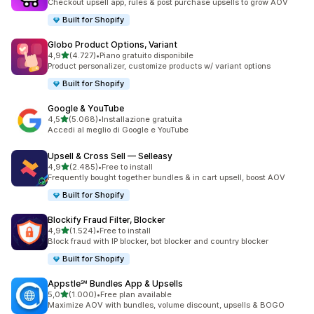
Checkout upsell app, rules & post purchase upsells to grow AOV
Built for Shopify
Globo Product Options, Variant
stelle su 5
4,9
(4.727)
•
Piano gratuito disponibile
4727 recensioni totali
Product personalizer, customize products w/ variant options
Built for Shopify
Google & YouTube
stelle su 5
4,5
(5.068)
•
Installazione gratuita
5068 recensioni totali
Accedi al meglio di Google e YouTube
Upsell & Cross Sell — Selleasy
stelle su 5
4,9
(2.485)
•
Free to install
2485 recensioni totali
Frequently bought together bundles & in cart upsell, boost AOV
Built for Shopify
Blockify Fraud Filter, Blocker
stelle su 5
4,9
(1.524)
•
Free to install
1524 recensioni totali
Block fraud with IP blocker, bot blocker and country blocker
Built for Shopify
Appstle℠ Bundles App & Upsells
stelle su 5
5,0
(1.000)
•
Free plan available
1000 recensioni totali
Maximize AOV with bundles, volume discount, upsells & BOGO