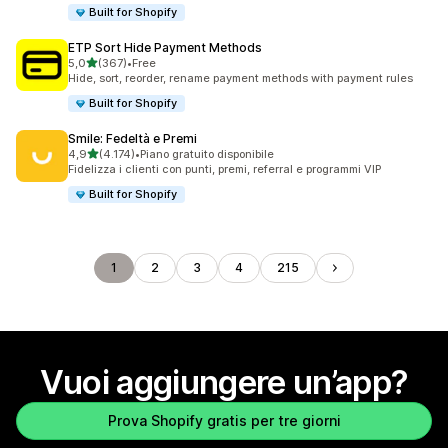
Built for Shopify
ETP Sort Hide Payment Methods
stelle su 5
5,0
(367)
•
Free
367 recensioni totali
Hide, sort, reorder, rename payment methods with payment rules
Built for Shopify
Smile: Fedeltà e Premi
stelle su 5
4,9
(4.174)
•
Piano gratuito disponibile
4174 recensioni totali
Fidelizza i clienti con punti, premi, referral e programmi VIP
Built for Shopify
1
2
3
4
215
Vuoi aggiungere un’app?
Prova Shopify gratis per tre giorni