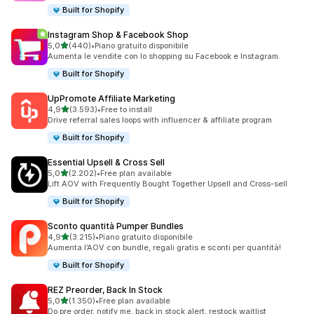
Built for Shopify
Instagram Shop & Facebook Shop
stelle su 5
5,0
(440)
•
Piano gratuito disponibile
440 recensioni totali
Aumenta le vendite con lo shopping su Facebook e Instagram.
Built for Shopify
UpPromote Affiliate Marketing
stelle su 5
4,9
(3.593)
•
Free to install
3593 recensioni totali
Drive referral sales loops with influencer & affiliate program
Built for Shopify
Essential Upsell & Cross Sell
stelle su 5
5,0
(2.202)
•
Free plan available
2202 recensioni totali
Lift AOV with Frequently Bought Together Upsell and Cross-sell
Built for Shopify
Sconto quantità Pumper Bundles
stelle su 5
4,9
(3.215)
•
Piano gratuito disponibile
3215 recensioni totali
Aumenta l’AOV con bundle, regali gratis e sconti per quantità!
Built for Shopify
REZ Preorder, Back In Stock
stelle su 5
5,0
(1.350)
•
Free plan available
1350 recensioni totali
Do pre order, notify me, back in stock alert, restock waitlist