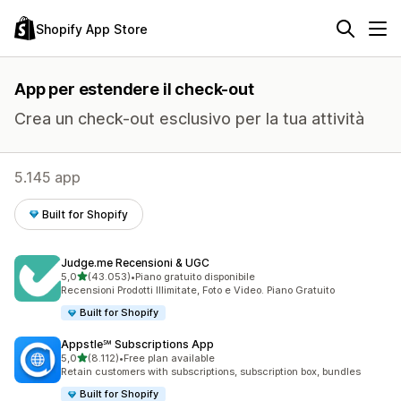
Shopify App Store
App per estendere il check-out
Crea un check-out esclusivo per la tua attività
5.145 app
Built for Shopify
Judge.me Recensioni & UGC
stelle su 5
5,0
(43.053)
•
Piano gratuito disponibile
43053 recensioni totali
Recensioni Prodotti Illimitate, Foto e Video. Piano Gratuito
Built for Shopify
Appstle℠ Subscriptions App
stelle su 5
5,0
(8.112)
•
Free plan available
8112 recensioni totali
Retain customers with subscriptions, subscription box, bundles
Built for Shopify