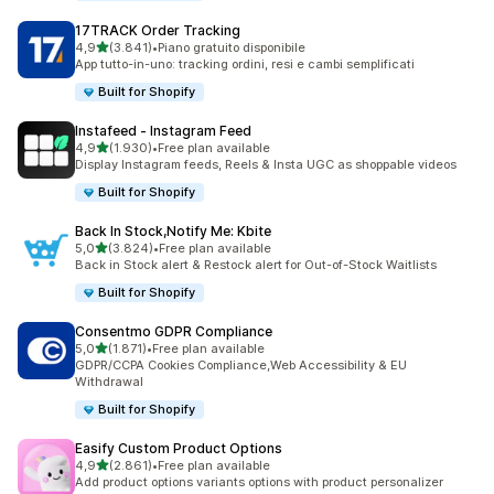
17TRACK Order Tracking
stelle su 5
4,9
(3.841)
•
Piano gratuito disponibile
3841 recensioni totali
App tutto-in-uno: tracking ordini, resi e cambi semplificati
Built for Shopify
Instafeed ‑ Instagram Feed
stelle su 5
4,9
(1.930)
•
Free plan available
1930 recensioni totali
Display Instagram feeds, Reels & Insta UGC as shoppable videos
Built for Shopify
Back In Stock,Notify Me: Kbite
stelle su 5
5,0
(3.824)
•
Free plan available
3824 recensioni totali
Back in Stock alert & Restock alert for Out-of-Stock Waitlists
Built for Shopify
Consentmo GDPR Compliance
stelle su 5
5,0
(1.871)
•
Free plan available
1871 recensioni totali
GDPR/CCPA Cookies Compliance,Web Accessibility & EU
Withdrawal
Built for Shopify
Easify Custom Product Options
stelle su 5
4,9
(2.861)
•
Free plan available
2861 recensioni totali
Add product options variants options with product personalizer