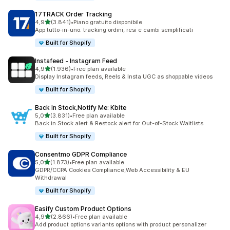
17TRACK Order Tracking
stelle su 5
4,9
(3.841)
•
Piano gratuito disponibile
3841 recensioni totali
App tutto-in-uno: tracking ordini, resi e cambi semplificati
Built for Shopify
Instafeed ‑ Instagram Feed
stelle su 5
4,9
(1.936)
•
Free plan available
1936 recensioni totali
Display Instagram feeds, Reels & Insta UGC as shoppable videos
Built for Shopify
Back In Stock,Notify Me: Kbite
stelle su 5
5,0
(3.831)
•
Free plan available
3831 recensioni totali
Back in Stock alert & Restock alert for Out-of-Stock Waitlists
Built for Shopify
Consentmo GDPR Compliance
stelle su 5
5,0
(1.873)
•
Free plan available
1873 recensioni totali
GDPR/CCPA Cookies Compliance,Web Accessibility & EU
Withdrawal
Built for Shopify
Easify Custom Product Options
stelle su 5
4,9
(2.866)
•
Free plan available
2866 recensioni totali
Add product options variants options with product personalizer