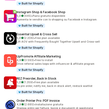
Built for Shopify
Instagram Shop & Facebook Shop
stelle su 5
5,0
(445)
•
Piano gratuito disponibile
445 recensioni totali
Aumenta le vendite con lo shopping su Facebook e Instagram.
Built for Shopify
Essential Upsell & Cross Sell
stelle su 5
5,0
(2.206)
•
Free plan available
2206 recensioni totali
Lift AOV with Frequently Bought Together Upsell and Cross-sell
Built for Shopify
UpPromote Affiliate Marketing
stelle su 5
4,9
(3.593)
•
Free to install
3593 recensioni totali
Drive referral sales loops with influencer & affiliate program
Built for Shopify
REZ Preorder, Back In Stock
stelle su 5
5,0
(1.359)
•
Free plan available
1359 recensioni totali
Do pre order, notify me, back in stock alert, restock waitlist
Built for Shopify
Order Printer Pro: PDF Invoice
stelle su 5
4,9
(2.685)
•
Installazione gratuita
2685 recensioni totali
Stampa ordini per fatture, bozze e documenti di spedizione