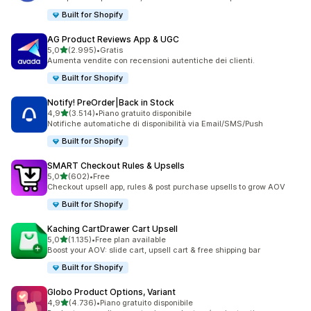
Built for Shopify
AG Product Reviews App & UGC
stelle su 5
5,0
(2.995)
•
Gratis
2995 recensioni totali
Aumenta vendite con recensioni autentiche dei clienti.
Built for Shopify
Notify! PreOrder|Back in Stock
stelle su 5
4,9
(3.514)
•
Piano gratuito disponibile
3514 recensioni totali
Notifiche automatiche di disponibilità via Email/SMS/Push
Built for Shopify
SMART Checkout Rules & Upsells
stelle su 5
5,0
(602)
•
Free
602 recensioni totali
Checkout upsell app, rules & post purchase upsells to grow AOV
Built for Shopify
Kaching CartDrawer Cart Upsell
stelle su 5
5,0
(1.135)
•
Free plan available
1135 recensioni totali
Boost your AOV: slide cart, upsell cart & free shipping bar
Built for Shopify
Globo Product Options, Variant
stelle su 5
4,9
(4.736)
•
Piano gratuito disponibile
4736 recensioni totali