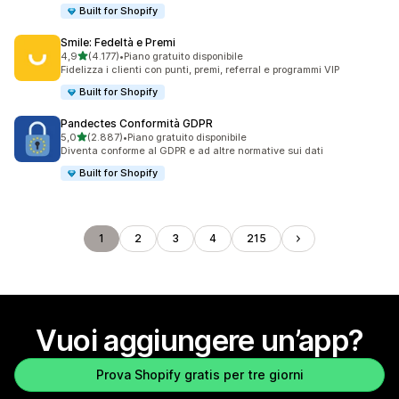
Built for Shopify
Smile: Fedeltà e Premi
stelle su 5
4,9
(4.177)
•
Piano gratuito disponibile
4177 recensioni totali
Fidelizza i clienti con punti, premi, referral e programmi VIP
Built for Shopify
Pandectes Conformità GDPR
stelle su 5
5,0
(2.887)
•
Piano gratuito disponibile
2887 recensioni totali
Diventa conforme al GDPR e ad altre normative sui dati
Built for Shopify
1
2
3
4
215
Vuoi aggiungere un’app?
Prova Shopify gratis per tre giorni