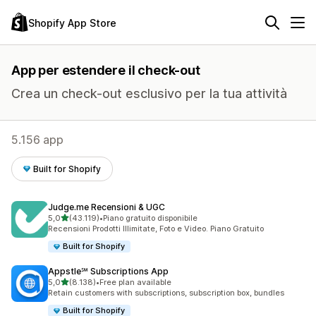
Shopify App Store
App per estendere il check-out
Crea un check-out esclusivo per la tua attività
5.156 app
Built for Shopify
Judge.me Recensioni & UGC
stelle su 5
5,0
(43.119)
•
Piano gratuito disponibile
43119 recensioni totali
Recensioni Prodotti Illimitate, Foto e Video. Piano Gratuito
Built for Shopify
Appstle℠ Subscriptions App
stelle su 5
5,0
(8.138)
•
Free plan available
8138 recensioni totali
Retain customers with subscriptions, subscription box, bundles
Built for Shopify