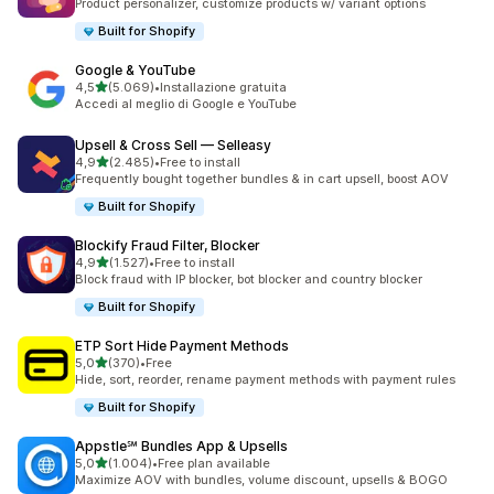
Product personalizer, customize products w/ variant options
Built for Shopify
Google & YouTube
stelle su 5
4,5
(5.069)
•
Installazione gratuita
5069 recensioni totali
Accedi al meglio di Google e YouTube
Upsell & Cross Sell — Selleasy
stelle su 5
4,9
(2.485)
•
Free to install
2485 recensioni totali
Frequently bought together bundles & in cart upsell, boost AOV
Built for Shopify
Blockify Fraud Filter, Blocker
stelle su 5
4,9
(1.527)
•
Free to install
1527 recensioni totali
Block fraud with IP blocker, bot blocker and country blocker
Built for Shopify
ETP Sort Hide Payment Methods
stelle su 5
5,0
(370)
•
Free
370 recensioni totali
Hide, sort, reorder, rename payment methods with payment rules
Built for Shopify
Appstle℠ Bundles App & Upsells
stelle su 5
5,0
(1.004)
•
Free plan available
1004 recensioni totali
Maximize AOV with bundles, volume discount, upsells & BOGO