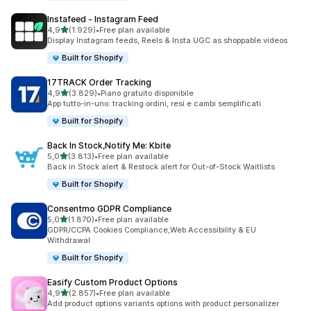
Instafeed ‑ Instagram Feed
stelle su 5
4,9
(1.929)
•
Free plan available
1929 recensioni totali
Display Instagram feeds, Reels & Insta UGC as shoppable videos
Built for Shopify
17TRACK Order Tracking
stelle su 5
4,9
(3.829)
•
Piano gratuito disponibile
3829 recensioni totali
App tutto-in-uno: tracking ordini, resi e cambi semplificati
Built for Shopify
Back In Stock,Notify Me: Kbite
stelle su 5
5,0
(3.813)
•
Free plan available
3813 recensioni totali
Back in Stock alert & Restock alert for Out-of-Stock Waitlists
Built for Shopify
Consentmo GDPR Compliance
stelle su 5
5,0
(1.870)
•
Free plan available
1870 recensioni totali
GDPR/CCPA Cookies Compliance,Web Accessibility & EU
Withdrawal
Built for Shopify
Easify Custom Product Options
stelle su 5
4,9
(2.857)
•
Free plan available
2857 recensioni totali
Add product options variants options with product personalizer