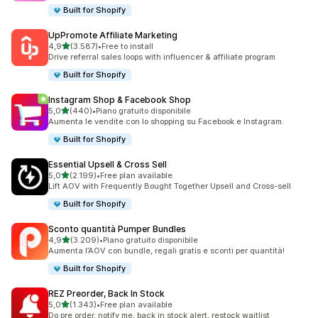
Built for Shopify
UpPromote Affiliate Marketing
stelle su 5
4,9
(3.587)
•
Free to install
3587 recensioni totali
Drive referral sales loops with influencer & affiliate program
Built for Shopify
Instagram Shop & Facebook Shop
stelle su 5
5,0
(440)
•
Piano gratuito disponibile
440 recensioni totali
Aumenta le vendite con lo shopping su Facebook e Instagram.
Built for Shopify
Essential Upsell & Cross Sell
stelle su 5
5,0
(2.199)
•
Free plan available
2199 recensioni totali
Lift AOV with Frequently Bought Together Upsell and Cross-sell
Built for Shopify
Sconto quantità Pumper Bundles
stelle su 5
4,9
(3.209)
•
Piano gratuito disponibile
3209 recensioni totali
Aumenta l’AOV con bundle, regali gratis e sconti per quantità!
Built for Shopify
REZ Preorder, Back In Stock
stelle su 5
5,0
(1.343)
•
Free plan available
1343 recensioni totali
Do pre order, notify me, back in stock alert, restock waitlist