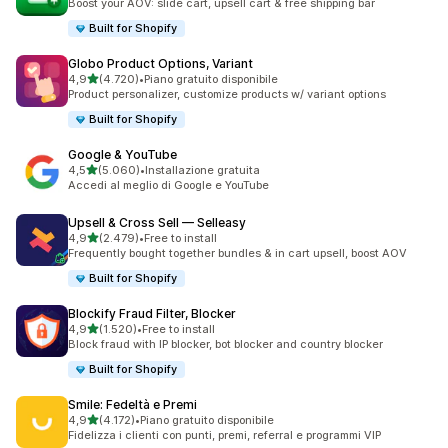
Boost your AOV: slide cart, upsell cart & free shipping bar
Built for Shopify
Globo Product Options, Variant
stelle su 5
4,9
(4.720)
•
Piano gratuito disponibile
4720 recensioni totali
Product personalizer, customize products w/ variant options
Built for Shopify
Google & YouTube
stelle su 5
4,5
(5.060)
•
Installazione gratuita
5060 recensioni totali
Accedi al meglio di Google e YouTube
Upsell & Cross Sell — Selleasy
stelle su 5
4,9
(2.479)
•
Free to install
2479 recensioni totali
Frequently bought together bundles & in cart upsell, boost AOV
Built for Shopify
Blockify Fraud Filter, Blocker
stelle su 5
4,9
(1.520)
•
Free to install
1520 recensioni totali
Block fraud with IP blocker, bot blocker and country blocker
Built for Shopify
Smile: Fedeltà e Premi
stelle su 5
4,9
(4.172)
•
Piano gratuito disponibile
4172 recensioni totali
Fidelizza i clienti con punti, premi, referral e programmi VIP