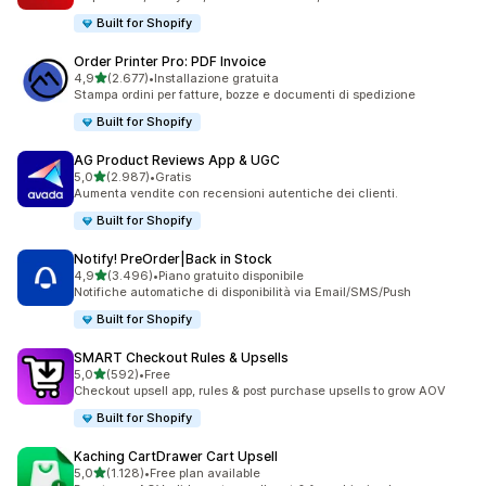
Built for Shopify
Order Printer Pro: PDF Invoice
stelle su 5
4,9
(2.677)
•
Installazione gratuita
2677 recensioni totali
Stampa ordini per fatture, bozze e documenti di spedizione
Built for Shopify
AG Product Reviews App & UGC
stelle su 5
5,0
(2.987)
•
Gratis
2987 recensioni totali
Aumenta vendite con recensioni autentiche dei clienti.
Built for Shopify
Notify! PreOrder|Back in Stock
stelle su 5
4,9
(3.496)
•
Piano gratuito disponibile
3496 recensioni totali
Notifiche automatiche di disponibilità via Email/SMS/Push
Built for Shopify
SMART Checkout Rules & Upsells
stelle su 5
5,0
(592)
•
Free
592 recensioni totali
Checkout upsell app, rules & post purchase upsells to grow AOV
Built for Shopify
Kaching CartDrawer Cart Upsell
stelle su 5
5,0
(1.128)
•
Free plan available
1128 recensioni totali