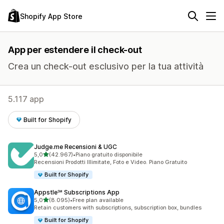
Shopify App Store
App per estendere il check-out
Crea un check-out esclusivo per la tua attività
5.117 app
Built for Shopify
Judge.me Recensioni & UGC
stelle su 5
5,0
(42.967)
•
Piano gratuito disponibile
42967 recensioni totali
Recensioni Prodotti Illimitate, Foto e Video. Piano Gratuito
Built for Shopify
Appstle℠ Subscriptions App
stelle su 5
5,0
(8.095)
•
Free plan available
8095 recensioni totali
Retain customers with subscriptions, subscription box, bundles
Built for Shopify