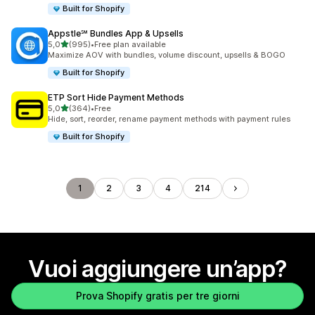
Built for Shopify
Appstle℠ Bundles App & Upsells
stelle su 5
5,0
(995)
•
Free plan available
995 recensioni totali
Maximize AOV with bundles, volume discount, upsells & BOGO
Built for Shopify
ETP Sort Hide Payment Methods
stelle su 5
5,0
(364)
•
Free
364 recensioni totali
Hide, sort, reorder, rename payment methods with payment rules
Built for Shopify
1
2
3
4
214
Vuoi aggiungere un’app?
Prova Shopify gratis per tre giorni