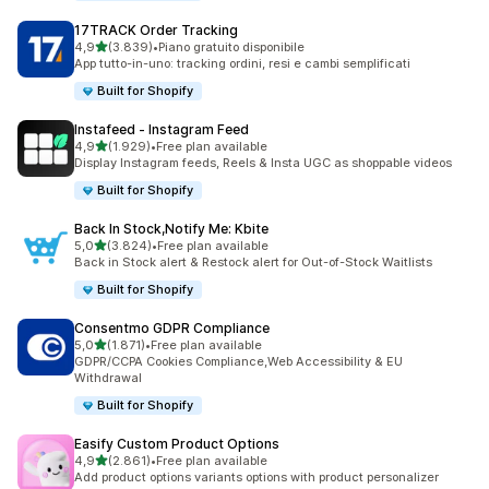
17TRACK Order Tracking
stelle su 5
4,9
(3.839)
•
Piano gratuito disponibile
3839 recensioni totali
App tutto-in-uno: tracking ordini, resi e cambi semplificati
Built for Shopify
Instafeed ‑ Instagram Feed
stelle su 5
4,9
(1.929)
•
Free plan available
1929 recensioni totali
Display Instagram feeds, Reels & Insta UGC as shoppable videos
Built for Shopify
Back In Stock,Notify Me: Kbite
stelle su 5
5,0
(3.824)
•
Free plan available
3824 recensioni totali
Back in Stock alert & Restock alert for Out-of-Stock Waitlists
Built for Shopify
Consentmo GDPR Compliance
stelle su 5
5,0
(1.871)
•
Free plan available
1871 recensioni totali
GDPR/CCPA Cookies Compliance,Web Accessibility & EU
Withdrawal
Built for Shopify
Easify Custom Product Options
stelle su 5
4,9
(2.861)
•
Free plan available
2861 recensioni totali
Add product options variants options with product personalizer