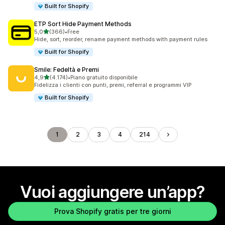
Built for Shopify
ETP Sort Hide Payment Methods
stelle su 5
5,0
(366)
•
Free
366 recensioni totali
Hide, sort, reorder, rename payment methods with payment rules
Built for Shopify
Smile: Fedeltà e Premi
stelle su 5
4,9
(4.174)
•
Piano gratuito disponibile
4174 recensioni totali
Fidelizza i clienti con punti, premi, referral e programmi VIP
Built for Shopify
1
2
3
4
214
Vuoi aggiungere un’app?
Prova Shopify gratis per tre giorni