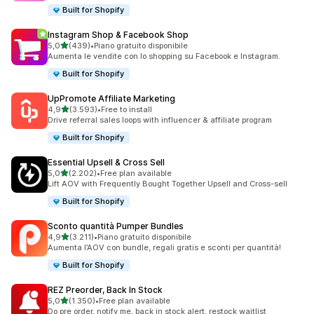
Built for Shopify
Instagram Shop & Facebook Shop
stelle su 5
5,0
(439)
•
Piano gratuito disponibile
439 recensioni totali
Aumenta le vendite con lo shopping su Facebook e Instagram.
Built for Shopify
UpPromote Affiliate Marketing
stelle su 5
4,9
(3.593)
•
Free to install
3593 recensioni totali
Drive referral sales loops with influencer & affiliate program
Built for Shopify
Essential Upsell & Cross Sell
stelle su 5
5,0
(2.202)
•
Free plan available
2202 recensioni totali
Lift AOV with Frequently Bought Together Upsell and Cross-sell
Built for Shopify
Sconto quantità Pumper Bundles
stelle su 5
4,9
(3.211)
•
Piano gratuito disponibile
3211 recensioni totali
Aumenta l’AOV con bundle, regali gratis e sconti per quantità!
Built for Shopify
REZ Preorder, Back In Stock
stelle su 5
5,0
(1.350)
•
Free plan available
1350 recensioni totali
Do pre order, notify me, back in stock alert, restock waitlist