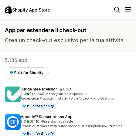
Shopify App Store
App per estendere il check-out
Crea un check-out esclusivo per la tua attività
5.136 app
Built for Shopify
Judge.me Recensioni & UGC
stelle su 5
5,0
(43.033)
•
Piano gratuito disponibile
43033 recensioni totali
Recensioni Prodotti Illimitate, Foto e Video. Piano Gratuito
Built for Shopify
Appstle℠ Subscriptions App
stelle su 5
5,0
(8.110)
•
Free plan available
8110 recensioni totali
Retain customers with subscriptions, subscription box, bundles
Built for Shopify