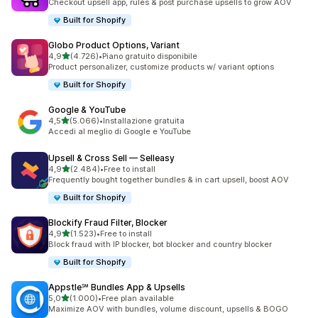
Checkout upsell app, rules & post purchase upsells to grow AOV
Built for Shopify
Globo Product Options, Variant
stelle su 5
4,9
(4.726)
•
Piano gratuito disponibile
4726 recensioni totali
Product personalizer, customize products w/ variant options
Built for Shopify
Google & YouTube
stelle su 5
4,5
(5.066)
•
Installazione gratuita
5066 recensioni totali
Accedi al meglio di Google e YouTube
Upsell & Cross Sell — Selleasy
stelle su 5
4,9
(2.484)
•
Free to install
2484 recensioni totali
Frequently bought together bundles & in cart upsell, boost AOV
Built for Shopify
Blockify Fraud Filter, Blocker
stelle su 5
4,9
(1.523)
•
Free to install
1523 recensioni totali
Block fraud with IP blocker, bot blocker and country blocker
Built for Shopify
Appstle℠ Bundles App & Upsells
stelle su 5
5,0
(1.000)
•
Free plan available
1000 recensioni totali
Maximize AOV with bundles, volume discount, upsells & BOGO