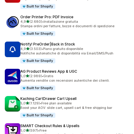
Built for Shopify
Order Printer Pro: PDF Invoice
stelle su 5
4,9
(2.680)
•
Installazione gratuita
2680 recensioni totali
Stampa ordini per fatture, bozze e documenti di spedizione
Built for Shopify
Notify! PreOrder|Back in Stock
stelle su 5
4,9
(3.503)
•
Piano gratuito disponibile
3503 recensioni totali
Notifiche automatiche di disponibilità via Email/SMS/Push
Built for Shopify
AG Product Reviews App & UGC
stelle su 5
5,0
(2.989)
•
Gratis
2989 recensioni totali
Aumenta vendite con recensioni autentiche dei clienti.
Built for Shopify
Kaching CartDrawer Cart Upsell
stelle su 5
5,0
(1.129)
•
Free plan available
1129 recensioni totali
Boost your AOV: slide cart, upsell cart & free shipping bar
Built for Shopify
SMART Checkout Rules & Upsells
stelle su 5
5,0
(597)
•
Free
597 recensioni totali