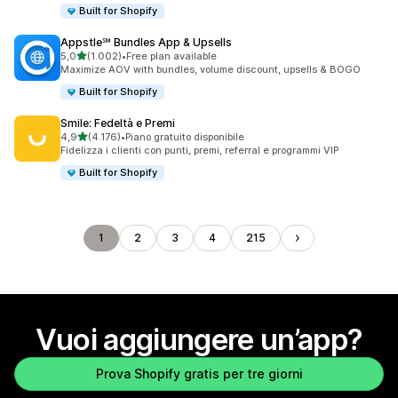
Built for Shopify
Appstle℠ Bundles App & Upsells
stelle su 5
5,0
(1.002)
•
Free plan available
1002 recensioni totali
Maximize AOV with bundles, volume discount, upsells & BOGO
Built for Shopify
Smile: Fedeltà e Premi
stelle su 5
4,9
(4.176)
•
Piano gratuito disponibile
4176 recensioni totali
Fidelizza i clienti con punti, premi, referral e programmi VIP
Built for Shopify
1
2
3
4
215
Vuoi aggiungere un’app?
Prova Shopify gratis per tre giorni