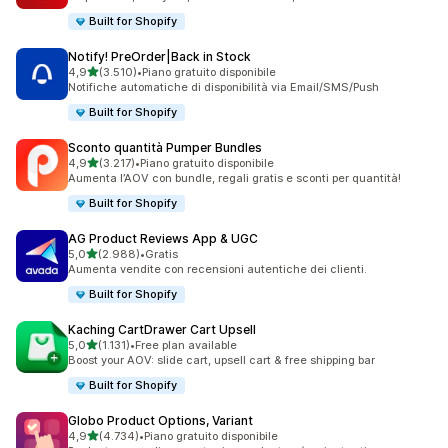
Built for Shopify
Notify! PreOrder|Back in Stock
stelle su 5
4,9
(3.510)
•
Piano gratuito disponibile
3510 recensioni totali
Notifiche automatiche di disponibilità via Email/SMS/Push
Built for Shopify
Sconto quantità Pumper Bundles
stelle su 5
4,9
(3.217)
•
Piano gratuito disponibile
3217 recensioni totali
Aumenta l’AOV con bundle, regali gratis e sconti per quantità!
Built for Shopify
AG Product Reviews App & UGC
stelle su 5
5,0
(2.988)
•
Gratis
2988 recensioni totali
Aumenta vendite con recensioni autentiche dei clienti.
Built for Shopify
Kaching CartDrawer Cart Upsell
stelle su 5
5,0
(1.131)
•
Free plan available
1131 recensioni totali
Boost your AOV: slide cart, upsell cart & free shipping bar
Built for Shopify
Globo Product Options, Variant
stelle su 5
4,9
(4.734)
•
Piano gratuito disponibile
4734 recensioni totali