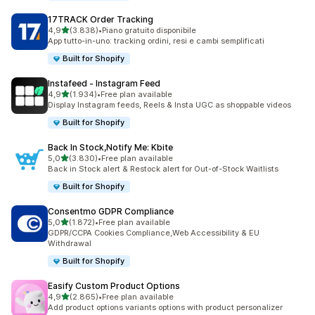
17TRACK Order Tracking
stelle su 5
4,9
(3.838)
•
Piano gratuito disponibile
3838 recensioni totali
App tutto-in-uno: tracking ordini, resi e cambi semplificati
Built for Shopify
Instafeed ‑ Instagram Feed
stelle su 5
4,9
(1.934)
•
Free plan available
1934 recensioni totali
Display Instagram feeds, Reels & Insta UGC as shoppable videos
Built for Shopify
Back In Stock,Notify Me: Kbite
stelle su 5
5,0
(3.830)
•
Free plan available
3830 recensioni totali
Back in Stock alert & Restock alert for Out-of-Stock Waitlists
Built for Shopify
Consentmo GDPR Compliance
stelle su 5
5,0
(1.872)
•
Free plan available
1872 recensioni totali
GDPR/CCPA Cookies Compliance,Web Accessibility & EU
Withdrawal
Built for Shopify
Easify Custom Product Options
stelle su 5
4,9
(2.865)
•
Free plan available
2865 recensioni totali
Add product options variants options with product personalizer