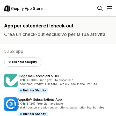
Shopify App Store
App per estendere il check-out
Crea un check-out esclusivo per la tua attività
5.152 app
Built for Shopify
Judge.me Recensioni & UGC
stelle su 5
5,0
(43.100)
•
Piano gratuito disponibile
43100 recensioni totali
Recensioni Prodotti Illimitate, Foto e Video. Piano Gratuito
Built for Shopify
Appstle℠ Subscriptions App
stelle su 5
5,0
(8.129)
•
Free plan available
8129 recensioni totali
Retain customers with subscriptions, subscription box, bundles
Built for Shopify