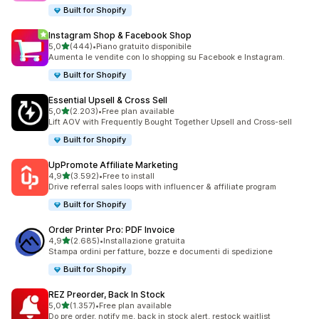
Built for Shopify
Instagram Shop & Facebook Shop
stelle su 5
5,0
(444)
•
Piano gratuito disponibile
444 recensioni totali
Aumenta le vendite con lo shopping su Facebook e Instagram.
Built for Shopify
Essential Upsell & Cross Sell
stelle su 5
5,0
(2.203)
•
Free plan available
2203 recensioni totali
Lift AOV with Frequently Bought Together Upsell and Cross-sell
Built for Shopify
UpPromote Affiliate Marketing
stelle su 5
4,9
(3.592)
•
Free to install
3592 recensioni totali
Drive referral sales loops with influencer & affiliate program
Built for Shopify
Order Printer Pro: PDF Invoice
stelle su 5
4,9
(2.685)
•
Installazione gratuita
2685 recensioni totali
Stampa ordini per fatture, bozze e documenti di spedizione
Built for Shopify
REZ Preorder, Back In Stock
stelle su 5
5,0
(1.357)
•
Free plan available
1357 recensioni totali
Do pre order, notify me, back in stock alert, restock waitlist