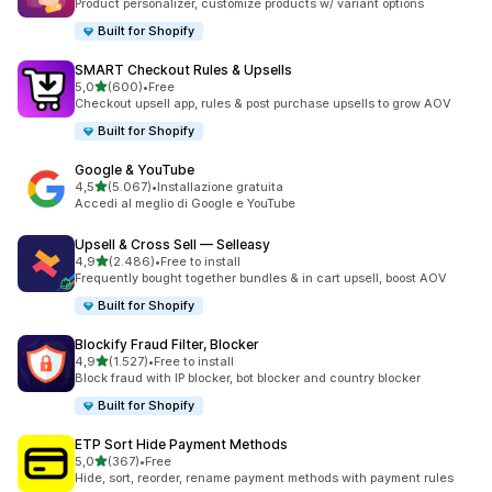
Product personalizer, customize products w/ variant options
Built for Shopify
SMART Checkout Rules & Upsells
stelle su 5
5,0
(600)
•
Free
600 recensioni totali
Checkout upsell app, rules & post purchase upsells to grow AOV
Built for Shopify
Google & YouTube
stelle su 5
4,5
(5.067)
•
Installazione gratuita
5067 recensioni totali
Accedi al meglio di Google e YouTube
Upsell & Cross Sell — Selleasy
stelle su 5
4,9
(2.486)
•
Free to install
2486 recensioni totali
Frequently bought together bundles & in cart upsell, boost AOV
Built for Shopify
Blockify Fraud Filter, Blocker
stelle su 5
4,9
(1.527)
•
Free to install
1527 recensioni totali
Block fraud with IP blocker, bot blocker and country blocker
Built for Shopify
ETP Sort Hide Payment Methods
stelle su 5
5,0
(367)
•
Free
367 recensioni totali
Hide, sort, reorder, rename payment methods with payment rules