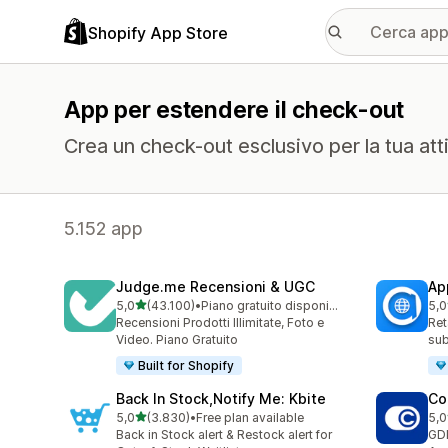
Shopify App Store
App per estendere il check-out
Crea un check-out esclusivo per la tua atti
5.152 app
Judge.me Recensioni & UGC
Ap
stelle su 5
5,0
(43.100)
•
Piano gratuito disponibile
5,0
43100 recensioni totali
812
Recensioni Prodotti Illimitate, Foto e
Ret
Video. Piano Gratuito
sub
Built for Shopify
Back In Stock,Notify Me: Kbite
Co
stelle su 5
5,0
(3.830)
•
Free plan available
5,0
3830 recensioni totali
187
Back in Stock alert & Restock alert for
GD