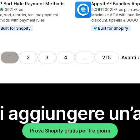
P Sort Hide Payment Methods
Appstle℠ Bundles App
stelle su 5
stelle su 5
(367)
•
Free
5,0
(1.002)
•
Free plan ava
 recensioni totali
1002 recensioni totali
e, sort, reorder, rename payment
Maximize AOV with bundle
hods with payment rules
discount, upsells & BOGO
Built for Shopify
Built for Shopify
Avanti
1
2
3
4
…
215
i aggiungere un’
Prova Shopify gratis per tre giorni