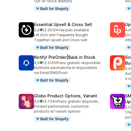
Out-of-Stock Waitlists
Acc
Built for Shopify
Essential Upsell & Cross Sell
Up
stelle su 5
5,0
(2.203)
•
Free plan available
4,9
2203 recensioni totali
359
Lift AOV with Frequently Bought
Dri
Together Upsell and Cross-sell
inf
Built for Shopify
Notify! PreOrder|Back in Stock
Sc
stelle su 5
4,9
(3.510)
•
Piano gratuito disponibile
Bu
3510 recensioni totali
Notifiche automatiche di disponibilità
4,9
321
via Email/SMS/Push
Aum
e s
Built for Shopify
Globo Product Options, Variant
SM
stelle su 5
4,9
(4.734)
•
Piano gratuito disponibile
Up
4734 recensioni totali
Product personalizer, customize
5,0
600
products w/ variant options
Che
pur
Built for Shopify