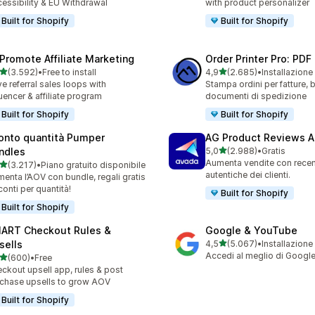
essibility & EU Withdrawal
with product personalizer
Built for Shopify
Built for Shopify
Promote Affiliate Marketing
Order Printer Pro: PDF
stelle su 5
stelle su 5
(3.592)
•
Free to install
4,9
(2.685)
•
Installazione
2 recensioni totali
2685 recensioni totali
ve referral sales loops with
Stampa ordini per fatture, 
luencer & affiliate program
documenti di spedizione
Built for Shopify
Built for Shopify
onto quantità Pumper
AG Product Reviews 
stelle su 5
ndles
5,0
(2.988)
•
Gratis
2988 recensioni totali
Aumenta vendite con recen
stelle su 5
(3.217)
•
Piano gratuito disponibile
7 recensioni totali
autentiche dei clienti.
enta l’AOV con bundle, regali gratis
conti per quantità!
Built for Shopify
Built for Shopify
ART Checkout Rules &
Google & YouTube
stelle su 5
sells
4,5
(5.067)
•
Installazione
5067 recensioni totali
Accedi al meglio di Googl
stelle su 5
(600)
•
Free
 recensioni totali
ckout upsell app, rules & post
chase upsells to grow AOV
Built for Shopify