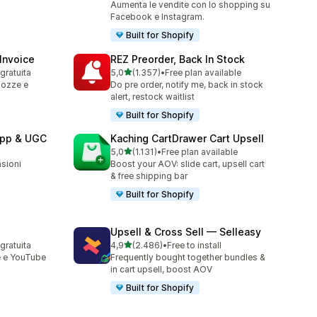
Aumenta le vendite con lo shopping su
Facebook e Instagram.
Built for Shopify
 Invoice
REZ Preorder, Back In Stock
stelle su 5
 gratuita
5,0
(1.357)
•
Free plan available
1357 recensioni totali
bozze e
Do pre order, notify me, back in stock
alert, restock waitlist
Built for Shopify
App & UGC
Kaching CartDrawer Cart Upsell
stelle su 5
5,0
(1.131)
•
Free plan available
1131 recensioni totali
sioni
Boost your AOV: slide cart, upsell cart
& free shipping bar
Built for Shopify
Upsell & Cross Sell — Selleasy
stelle su 5
 gratuita
4,9
(2.486)
•
Free to install
2486 recensioni totali
e e YouTube
Frequently bought together bundles &
in cart upsell, boost AOV
Built for Shopify