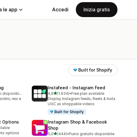
a le app
Accedi
Inizia gratis
Built for Shopify
ng
Instafeed ‑ Instagram Feed
stelle su 5
Piano gratuito disponibile
4,9
(1.934)
•
Free plan available
1934 recensioni totali
rdini, resi e
Display Instagram feeds, Reels & Insta
UGC as shoppable videos
Built for Shopify
t Options
Instagram Shop & Facebook
ilable
Shop
nts options
stelle su 5
5,0
(444)
•
Piano gratuito disponibile
444 recensioni totali