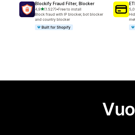
Blockify Fraud Filter, Blocker
ET
stelle su 5
4,9
(1.527)
•
Free to install
5,0
1527 recensioni totali
367
Block fraud with IP blocker, bot blocker
Hid
and country blocker
met
Built for Shopify
Vuo