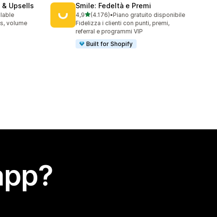
 & Upsells
Smile: Fedeltà e Premi
stelle su 5
ilable
4,9
(4.176)
•
Piano gratuito disponibile
4176 recensioni totali
s, volume
Fidelizza i clienti con punti, premi,
referral e programmi VIP
Built for Shopify
app?