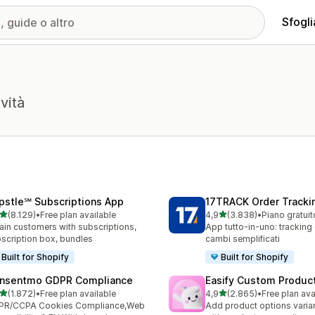
Sfogli
vità
pstle℠ Subscriptions App
17TRACK Order Tracki
stelle su 5
stelle su 5
(8.129)
•
Free plan available
4,9
(3.838)
•
9 recensioni totali
3838 recensioni totali
ain customers with subscriptions,
App tutto-in-uno: tracking o
scription box, bundles
cambi semplificati
Built for Shopify
Built for Shopify
nsentmo GDPR Compliance
Easify Custom Produc
stelle su 5
stelle su 5
(1.872)
•
Free plan available
4,9
(2.865)
•
Free plan ava
2 recensioni totali
2865 recensioni totali
PR/CCPA Cookies Compliance,Web
Add product options varia