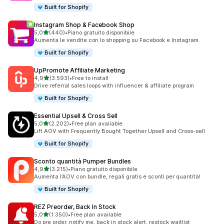
Built for Shopify
Instagram Shop & Facebook Shop
stelle su 5
5,0
(440)
•
Piano gratuito disponibile
440 recensioni totali
Aumenta le vendite con lo shopping su Facebook e Instagram.
Built for Shopify
UpPromote Affiliate Marketing
stelle su 5
4,9
(3.593)
•
Free to install
3593 recensioni totali
Drive referral sales loops with influencer & affiliate program
Built for Shopify
Essential Upsell & Cross Sell
stelle su 5
5,0
(2.202)
•
Free plan available
2202 recensioni totali
Lift AOV with Frequently Bought Together Upsell and Cross-sell
Built for Shopify
Sconto quantità Pumper Bundles
stelle su 5
4,9
(3.215)
•
Piano gratuito disponibile
3215 recensioni totali
Aumenta l’AOV con bundle, regali gratis e sconti per quantità!
Built for Shopify
REZ Preorder, Back In Stock
stelle su 5
5,0
(1.350)
•
Free plan available
1350 recensioni totali
Do pre order, notify me, back in stock alert, restock waitlist