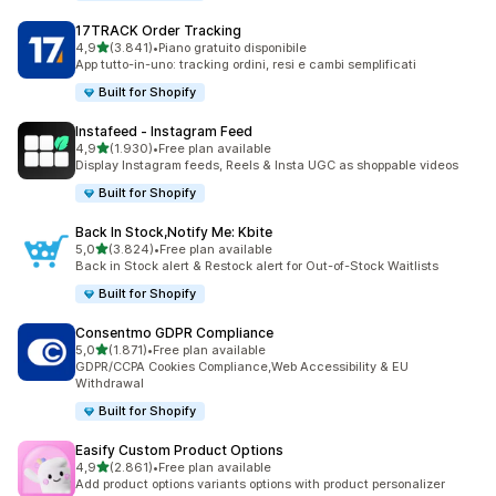
17TRACK Order Tracking
stelle su 5
4,9
(3.841)
•
Piano gratuito disponibile
3841 recensioni totali
App tutto-in-uno: tracking ordini, resi e cambi semplificati
Built for Shopify
Instafeed ‑ Instagram Feed
stelle su 5
4,9
(1.930)
•
Free plan available
1930 recensioni totali
Display Instagram feeds, Reels & Insta UGC as shoppable videos
Built for Shopify
Back In Stock,Notify Me: Kbite
stelle su 5
5,0
(3.824)
•
Free plan available
3824 recensioni totali
Back in Stock alert & Restock alert for Out-of-Stock Waitlists
Built for Shopify
Consentmo GDPR Compliance
stelle su 5
5,0
(1.871)
•
Free plan available
1871 recensioni totali
GDPR/CCPA Cookies Compliance,Web Accessibility & EU
Withdrawal
Built for Shopify
Easify Custom Product Options
stelle su 5
4,9
(2.861)
•
Free plan available
2861 recensioni totali
Add product options variants options with product personalizer