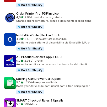
Built for Shopify
Order Printer Pro: PDF Invoice
stelle su 5
4,9
(2.682)
•
Installazione gratuita
2682 recensioni totali
Stampa ordini per fatture, bozze e documenti di spedizione
Built for Shopify
Notify! PreOrder|Back in Stock
stelle su 5
4,9
(3.506)
•
Piano gratuito disponibile
3506 recensioni totali
Notifiche automatiche di disponibilità via Email/SMS/Push
Built for Shopify
AG Product Reviews App & UGC
stelle su 5
5,0
(2.989)
•
Gratis
2989 recensioni totali
Aumenta vendite con recensioni autentiche dei clienti.
Built for Shopify
Kaching CartDrawer Cart Upsell
stelle su 5
5,0
(1.130)
•
Free plan available
1130 recensioni totali
Boost your AOV: slide cart, upsell cart & free shipping bar
Built for Shopify
SMART Checkout Rules & Upsells
stelle su 5
5,0
(598)
•
Free
598 recensioni totali