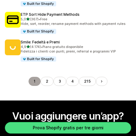
Built for Shopify
ETP Sort Hide Payment Methods
stelle su 5
5,0
(367)
•
Free
367 recensioni totali
Hide, sort, reorder, rename payment methods with payment rules
Built for Shopify
Smile: Fedeltà e Premi
stelle su 5
4,9
(4.174)
•
Piano gratuito disponibile
4174 recensioni totali
Fidelizza i clienti con punti, premi, referral e programmi VIP
Built for Shopify
1
2
3
4
215
Vuoi aggiungere un’app?
Prova Shopify gratis per tre giorni