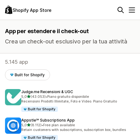
Shopify App Store
App per estendere il check-out
Crea un check-out esclusivo per la tua attività
5.145 app
Built for Shopify
Judge.me Recensioni & UGC
stelle su 5
5,0
(43.053)
•
Piano gratuito disponibile
43053 recensioni totali
Recensioni Prodotti Illimitate, Foto e Video. Piano Gratuito
Built for Shopify
Appstle℠ Subscriptions App
stelle su 5
5,0
(8.112)
•
Free plan available
8112 recensioni totali
Retain customers with subscriptions, subscription box, bundles
Built for Shopify