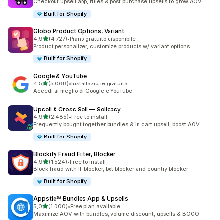
Checkout upsell app, rules & post purchase upsells to grow AOV
Built for Shopify
Globo Product Options, Variant
stelle su 5
4,9
(4.727)
•
Piano gratuito disponibile
4727 recensioni totali
Product personalizer, customize products w/ variant options
Built for Shopify
Google & YouTube
stelle su 5
4,5
(5.068)
•
Installazione gratuita
5068 recensioni totali
Accedi al meglio di Google e YouTube
Upsell & Cross Sell — Selleasy
stelle su 5
4,9
(2.485)
•
Free to install
2485 recensioni totali
Frequently bought together bundles & in cart upsell, boost AOV
Built for Shopify
Blockify Fraud Filter, Blocker
stelle su 5
4,9
(1.524)
•
Free to install
1524 recensioni totali
Block fraud with IP blocker, bot blocker and country blocker
Built for Shopify
Appstle℠ Bundles App & Upsells
stelle su 5
5,0
(1.000)
•
Free plan available
1000 recensioni totali
Maximize AOV with bundles, volume discount, upsells & BOGO