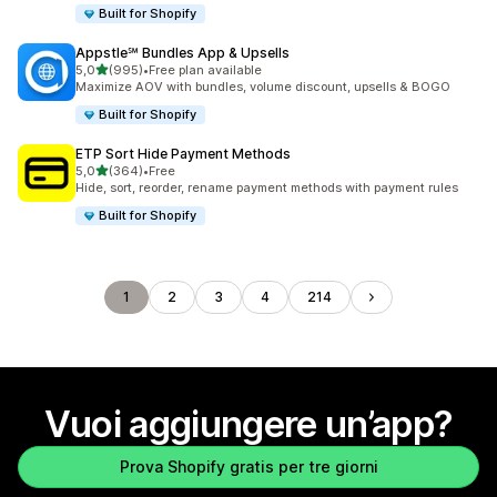
Built for Shopify
Appstle℠ Bundles App & Upsells
stelle su 5
5,0
(995)
•
Free plan available
995 recensioni totali
Maximize AOV with bundles, volume discount, upsells & BOGO
Built for Shopify
ETP Sort Hide Payment Methods
stelle su 5
5,0
(364)
•
Free
364 recensioni totali
Hide, sort, reorder, rename payment methods with payment rules
Built for Shopify
1
2
3
4
214
Vuoi aggiungere un’app?
Prova Shopify gratis per tre giorni