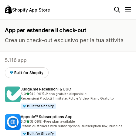
Shopify App Store
App per estendere il check-out
Crea un check-out esclusivo per la tua attività
5.116 app
Built for Shopify
Judge.me Recensioni & UGC
stelle su 5
5,0
(42.967)
•
Piano gratuito disponibile
42967 recensioni totali
Recensioni Prodotti Illimitate, Foto e Video. Piano Gratuito
Built for Shopify
Appstle℠ Subscriptions App
stelle su 5
5,0
(8.095)
•
Free plan available
8095 recensioni totali
Retain customers with subscriptions, subscription box, bundles
Built for Shopify