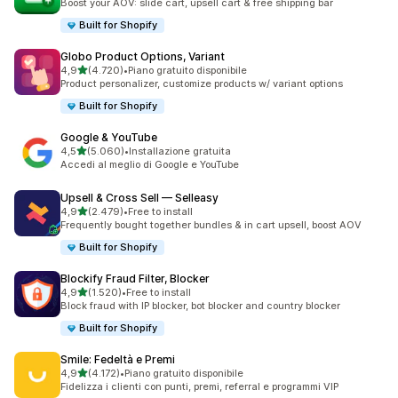
Boost your AOV: slide cart, upsell cart & free shipping bar
Built for Shopify
Globo Product Options, Variant
stelle su 5
4,9
(4.720)
•
Piano gratuito disponibile
4720 recensioni totali
Product personalizer, customize products w/ variant options
Built for Shopify
Google & YouTube
stelle su 5
4,5
(5.060)
•
Installazione gratuita
5060 recensioni totali
Accedi al meglio di Google e YouTube
Upsell & Cross Sell — Selleasy
stelle su 5
4,9
(2.479)
•
Free to install
2479 recensioni totali
Frequently bought together bundles & in cart upsell, boost AOV
Built for Shopify
Blockify Fraud Filter, Blocker
stelle su 5
4,9
(1.520)
•
Free to install
1520 recensioni totali
Block fraud with IP blocker, bot blocker and country blocker
Built for Shopify
Smile: Fedeltà e Premi
stelle su 5
4,9
(4.172)
•
Piano gratuito disponibile
4172 recensioni totali
Fidelizza i clienti con punti, premi, referral e programmi VIP