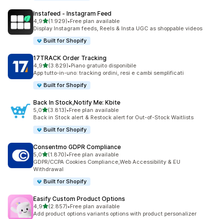
Instafeed ‑ Instagram Feed
stelle su 5
4,9
(1.929)
•
Free plan available
1929 recensioni totali
Display Instagram feeds, Reels & Insta UGC as shoppable videos
Built for Shopify
17TRACK Order Tracking
stelle su 5
4,9
(3.829)
•
Piano gratuito disponibile
3829 recensioni totali
App tutto-in-uno: tracking ordini, resi e cambi semplificati
Built for Shopify
Back In Stock,Notify Me: Kbite
stelle su 5
5,0
(3.813)
•
Free plan available
3813 recensioni totali
Back in Stock alert & Restock alert for Out-of-Stock Waitlists
Built for Shopify
Consentmo GDPR Compliance
stelle su 5
5,0
(1.870)
•
Free plan available
1870 recensioni totali
GDPR/CCPA Cookies Compliance,Web Accessibility & EU
Withdrawal
Built for Shopify
Easify Custom Product Options
stelle su 5
4,9
(2.857)
•
Free plan available
2857 recensioni totali
Add product options variants options with product personalizer