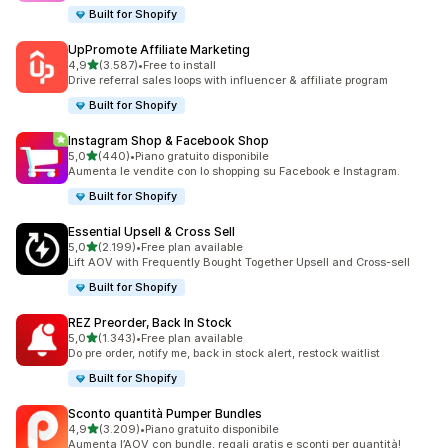
Built for Shopify
UpPromote Affiliate Marketing
stelle su 5
4,9
(3.587)
•
Free to install
3587 recensioni totali
Drive referral sales loops with influencer & affiliate program
Built for Shopify
Instagram Shop & Facebook Shop
stelle su 5
5,0
(440)
•
Piano gratuito disponibile
440 recensioni totali
Aumenta le vendite con lo shopping su Facebook e Instagram.
Built for Shopify
Essential Upsell & Cross Sell
stelle su 5
5,0
(2.199)
•
Free plan available
2199 recensioni totali
Lift AOV with Frequently Bought Together Upsell and Cross-sell
Built for Shopify
REZ Preorder, Back In Stock
stelle su 5
5,0
(1.343)
•
Free plan available
1343 recensioni totali
Do pre order, notify me, back in stock alert, restock waitlist
Built for Shopify
Sconto quantità Pumper Bundles
stelle su 5
4,9
(3.209)
•
Piano gratuito disponibile
3209 recensioni totali
Aumenta l’AOV con bundle, regali gratis e sconti per quantità!