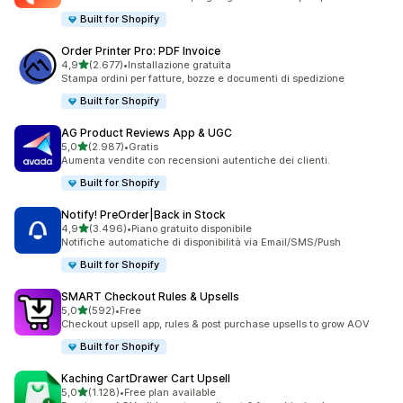
Built for Shopify
Order Printer Pro: PDF Invoice
stelle su 5
4,9
(2.677)
•
Installazione gratuita
2677 recensioni totali
Stampa ordini per fatture, bozze e documenti di spedizione
Built for Shopify
AG Product Reviews App & UGC
stelle su 5
5,0
(2.987)
•
Gratis
2987 recensioni totali
Aumenta vendite con recensioni autentiche dei clienti.
Built for Shopify
Notify! PreOrder|Back in Stock
stelle su 5
4,9
(3.496)
•
Piano gratuito disponibile
3496 recensioni totali
Notifiche automatiche di disponibilità via Email/SMS/Push
Built for Shopify
SMART Checkout Rules & Upsells
stelle su 5
5,0
(592)
•
Free
592 recensioni totali
Checkout upsell app, rules & post purchase upsells to grow AOV
Built for Shopify
Kaching CartDrawer Cart Upsell
stelle su 5
5,0
(1.128)
•
Free plan available
1128 recensioni totali