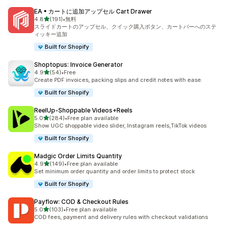
EA • カートに追加アップセル Cart Drawer
5つ星中
4.8
(191)
•
無料
合計レビュー数：191件
スライドカートのアップセル、クイック購入ボタン、カートバーへのステ
ィッキー追加
Built for Shopify
Shoptopus: Invoice Generator
5つ星中
4.9
(54)
•
Free
合計レビュー数：54件
Create PDF invoices, packing slips and credit notes with ease.
Built for Shopify
ReelUp‑Shoppable Videos+Reels
5つ星中
5.0
(284)
•
Free plan available
合計レビュー数：284件
Show UGC shoppable video slider, Instagram reels,TikTok videos
Built for Shopify
Madgic Order Limits Quantity
5つ星中
4.9
(149)
•
Free plan available
合計レビュー数：149件
Set minimum order quantity and order limits to protect stock
Built for Shopify
Payflow: COD & Checkout Rules
5つ星中
5.0
(103)
•
Free plan available
合計レビュー数：103件
COD fees, payment and delivery rules with checkout validations