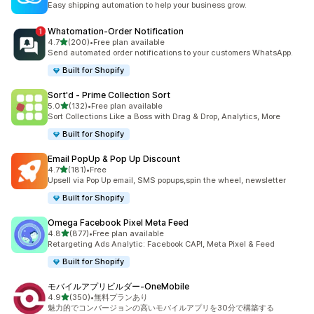
Easy shipping automation to help your business grow.
Whatomation‑Order Notification
5つ星中
4.7
(200)
•
Free plan available
合計レビュー数：200件
Send automated order notifications to your customers WhatsApp.
Built for Shopify
Sort'd ‑ Prime Collection Sort
5つ星中
5.0
(132)
•
Free plan available
合計レビュー数：132件
Sort Collections Like a Boss with Drag & Drop, Analytics, More
Built for Shopify
Email PopUp & Pop Up Discount
5つ星中
4.7
(181)
•
Free
合計レビュー数：181件
Upsell via Pop Up email, SMS popups,spin the wheel, newsletter
Built for Shopify
Omega Facebook Pixel Meta Feed
5つ星中
4.8
(877)
•
Free plan available
合計レビュー数：877件
Retargeting Ads Analytic: Facebook CAPI, Meta Pixel & Feed
Built for Shopify
モバイルアプリビルダー‑OneMobile
5つ星中
4.9
(350)
•
無料プランあり
合計レビュー数：350件
魅力的でコンバージョンの高いモバイルアプリを30分で構築する