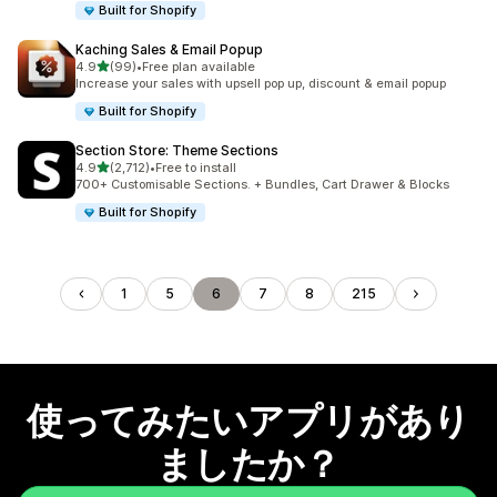
Built for Shopify
Kaching Sales & Email Popup
5つ星中
4.9
(99)
•
Free plan available
合計レビュー数：99件
Increase your sales with upsell pop up, discount & email popup
Built for Shopify
Section Store: Theme Sections
5つ星中
4.9
(2,712)
•
Free to install
合計レビュー数：2712件
700+ Customisable Sections. + Bundles, Cart Drawer & Blocks
Built for Shopify
1
5
6
7
8
215
使ってみたいアプリがあり
ましたか？