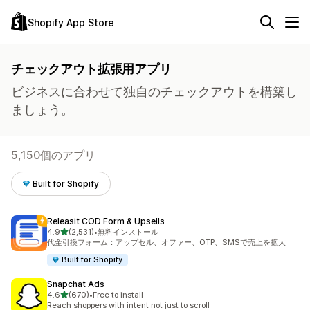
Shopify App Store
チェックアウト拡張用アプリ
ビジネスに合わせて独自のチェックアウトを構築し
ましょう。
5,150個のアプリ
Built for Shopify
Releasit COD Form & Upsells
5つ星中
4.9
(2,531)
•
無料インストール
合計レビュー数：2531件
代金引換フォーム：アップセル、オファー、OTP、SMSで売上を拡大
Built for Shopify
Snapchat Ads
5つ星中
4.6
(670)
•
Free to install
合計レビュー数：670件
Reach shoppers with intent not just to scroll