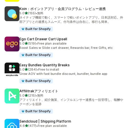
Koin：ポイントアプリ・会員プログラム・レビュー連携
5つ星中
5.0
(155)
•
無料
合計レビュー数：155件
ネイティブ機能で動く、スマートで軽いポイントアプリ。日本語対応。外
部アプリとの連携もスムーズ。付与条件は自在に。移行も簡単。
Built for Shopify
Ego Cart Drawer Cart Upsell
5つ星中
5.0
(519)
•
Free plan available
合計レビュー数：519件
Boost Sales w Slide cart drawer, Rewards bar, Free Gifts, etc
Built for Shopify
Easy Bundles Quantity Breaks
5つ星中
5.0
(284)
•
Free to install
合計レビュー数：284件
Grow AOV with fast bundle discount, bundler, bundle app
Built for Shopify
Affilitrakアフィリエイト
5つ星中
5.0
(215)
•
無料
合計レビュー数：215件
アフィリエイト、紹介施策、インフルエンサー連携を一括管理し、報酬や
クーポンを追跡
Built for Shopify
Sendcloud | Shipping Platform
5つ星中
4.6
(477)
•
Free plan available
合計レビュー数：477件