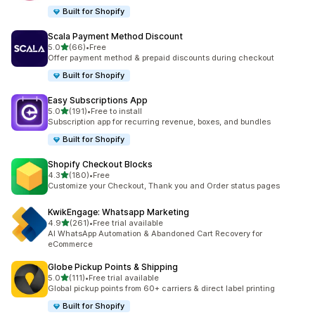
Built for Shopify
Scala Payment Method Discount
5つ星中
5.0
(66)
•
Free
合計レビュー数：66件
Offer payment method & prepaid discounts during checkout
Built for Shopify
Easy Subscriptions App
5つ星中
5.0
(191)
•
Free to install
合計レビュー数：191件
Subscription app for recurring revenue, boxes, and bundles
Built for Shopify
Shopify Checkout Blocks
5つ星中
4.3
(180)
•
Free
合計レビュー数：180件
Customize your Checkout, Thank you and Order status pages
KwikEngage: Whatsapp Marketing
5つ星中
4.9
(261)
•
Free trial available
合計レビュー数：261件
AI WhatsApp Automation & Abandoned Cart Recovery for
eCommerce
Globe Pickup Points & Shipping
5つ星中
5.0
(111)
•
Free trial available
合計レビュー数：111件
Global pickup points from 60+ carriers & direct label printing
Built for Shopify