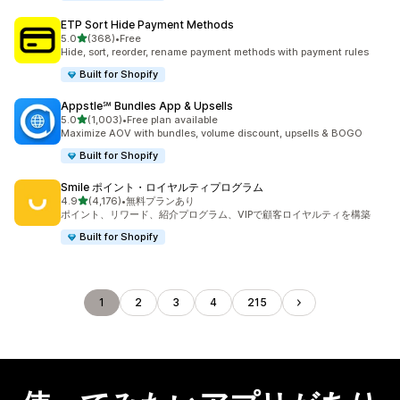
ETP Sort Hide Payment Methods
5つ星中
5.0
(368)
•
Free
合計レビュー数：368件
Hide, sort, reorder, rename payment methods with payment rules
Built for Shopify
Appstle℠ Bundles App & Upsells
5つ星中
5.0
(1,003)
•
Free plan available
合計レビュー数：1003件
Maximize AOV with bundles, volume discount, upsells & BOGO
Built for Shopify
Smile ポイント・ロイヤルティプログラム
5つ星中
4.9
(4,176)
•
無料プランあり
合計レビュー数：4176件
ポイント、リワード、紹介プログラム、VIPで顧客ロイヤルティを構築
Built for Shopify
1
2
3
4
215