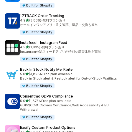
Built for Shopify
17TRACK Order Tracking
5つ星中
4.9
(3,836)
•
無料プランあり
合計レビュー数：3836件
オールインワンアプリ：注文追跡、返品・交換も簡単
Built for Shopify
Instafeed ‑ Instagram Feed
5つ星中
4.9
(1,935)
•
無料プランあり
合計レビュー数：1935件
Instagram公認フィードアプリが特別な購買体験を実現
Built for Shopify
Back In Stock,Notify Me: Kbite
5つ星中
5.0
(3,828)
•
Free plan available
合計レビュー数：3828件
Back in Stock alert & Restock alert for Out-of-Stock Waitlists
Built for Shopify
Consentmo GDPR Compliance
5つ星中
5.0
(1,873)
•
Free plan available
合計レビュー数：1873件
GDPR/CCPA Cookies Compliance,Web Accessibility & EU
Withdrawal
Built for Shopify
Easify Custom Product Options
5つ星中