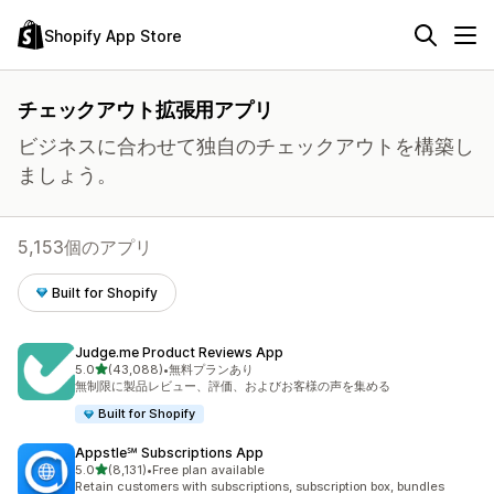
Shopify App Store
チェックアウト拡張用アプリ
ビジネスに合わせて独自のチェックアウトを構築し
ましょう。
5,153個のアプリ
Built for Shopify
Judge.me Product Reviews App
5つ星中
5.0
(43,088)
•
無料プランあり
合計レビュー数：43088件
無制限に製品レビュー、評価、およびお客様の声を集める
Built for Shopify
Appstle℠ Subscriptions App
5つ星中
5.0
(8,131)
•
Free plan available
合計レビュー数：8131件
Retain customers with subscriptions, subscription box, bundles