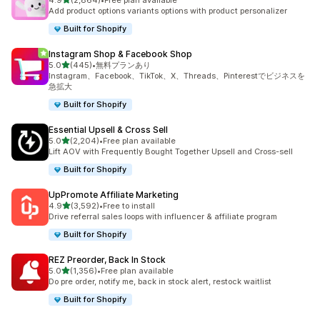
4.9
(2,864)
•
Free plan available
合計レビュー数：2864件
Add product options variants options with product personalizer
Built for Shopify
Instagram Shop & Facebook Shop
5つ星中
5.0
(445)
•
無料プランあり
合計レビュー数：445件
Instagram、Facebook、TikTok、X、Threads、Pinterestでビジネスを
急拡大
Built for Shopify
Essential Upsell & Cross Sell
5つ星中
5.0
(2,204)
•
Free plan available
合計レビュー数：2204件
Lift AOV with Frequently Bought Together Upsell and Cross-sell
Built for Shopify
UpPromote Affiliate Marketing
5つ星中
4.9
(3,592)
•
Free to install
合計レビュー数：3592件
Drive referral sales loops with influencer & affiliate program
Built for Shopify
REZ Preorder, Back In Stock
5つ星中
5.0
(1,356)
•
Free plan available
合計レビュー数：1356件
Do pre order, notify me, back in stock alert, restock waitlist
Built for Shopify