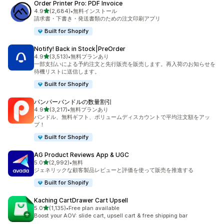
Order Printer Pro: PDF Invoice
5つ星中
4.9
(2,684)
•
無料インストール
合計レビュー数：2684件
請求書・下書き・発送書類のための注文印刷アプリ
Built for Shopify
Notify! Back in Stock|PreOrder
5つ星中
4.9
(3,513)
•
無料プランあり
合計レビュー数：3513件
一部支払いによる予約注文と先行販売を販売します。再入荷のお知らせを
待機リストに送信します。
Built for Shopify
パンパーバンドルの数量割引
5つ星中
4.9
(3,217)
•
無料プランあり
合計レビュー数：3217件
バンドル、無料ギフト、ボリュームディスカウントで平均注文額をアッ
プ！
Built for Shopify
AG Product Reviews App & UGC
5つ星中
5.0
(2,992)
•
無料
合計レビュー数：2992件
ジェネリックな顧客製品レビューと評価を使って販売を推進する
Built for Shopify
Kaching CartDrawer Cart Upsell
5つ星中
5.0
(1,135)
•
Free plan available
合計レビュー数：1135件
Boost your AOV: slide cart, upsell cart & free shipping bar