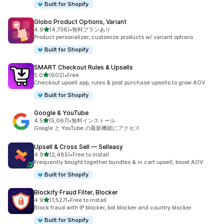
Built for Shopify
Globo Product Options, Variant
5つ星中
4.9
(4,736)
•
無料プランあり
合計レビュー数：4736件
Product personalizer, customize products w/ variant options
Built for Shopify
SMART Checkout Rules & Upsells
5つ星中
5.0
(602)
•
Free
合計レビュー数：602件
Checkout upsell app, rules & post purchase upsells to grow AOV
Built for Shopify
Google & YouTube
5つ星中
4.5
(5,067)
•
無料インストール
合計レビュー数：5067件
Google と YouTube の最新機能にアクセス
Upsell & Cross Sell — Selleasy
5つ星中
4.9
(2,485)
•
Free to install
合計レビュー数：2485件
Frequently bought together bundles & in cart upsell, boost AOV
Built for Shopify
Blockify Fraud Filter, Blocker
5つ星中
4.9
(1,527)
•
Free to install
合計レビュー数：1527件
Block fraud with IP blocker, bot blocker and country blocker
Built for Shopify