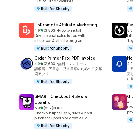
Out-of-Stock Waitlists
Acc
Built for Shopify
UpPromote Affiliate Marketing
Es
5つ星中
4.9
(3,593)
•
Free to install
5.0
合計レビュー数：3593件
合
Drive referral sales loops with
Lif
influencer & affiliate program
Tog
Built for Shopify
Order Printer Pro: PDF Invoice
No
5つ星中
4.9
(2,680)
•
無料インストール
4.9
合計レビュー数：2680件
合
請求書・下書き・発送書類のための注文印
一
刷アプリ
売
に
Built for Shopify
SMART Checkout Rules &
Gl
Upsells
4.9
合
Pro
5つ星中
5.0
(597)
•
Free
合計レビュー数：597件
pro
Checkout upsell app, rules & post
purchase upsells to grow AOV
Built for Shopify