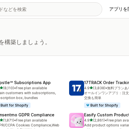
アプリを
を構築しましょう。
pstle℠ Subscriptions App
17TRACK Order Tracki
5つ星中
5つ星中
(8,110)
•
Free plan available
4.9
(3,838)
•
無料プランあ
レビュー数：8110件
合計レビュー数：3838件
ain customers with subscriptions,
オールインワンアプリ：注文
scription box, bundles
交換も簡単
Built for Shopify
Built for Shopify
nsentmo GDPR Compliance
Easify Custom Produc
5つ星中
5つ星中
(1,871)
•
Free plan available
4.9
(2,861)
•
Free plan ava
レビュー数：1871件
合計レビュー数：2861件
PR/CCPA Cookies Compliance,Web
Add product options varia