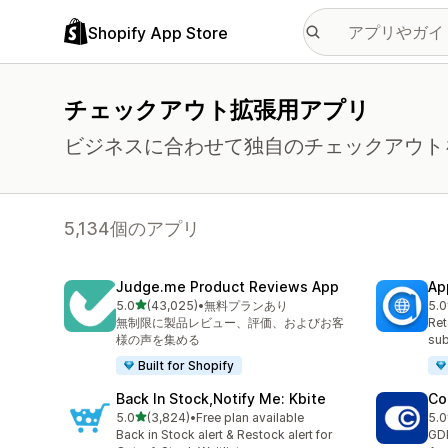
Shopify App Store
チェックアウト拡張用アプリ
ビジネスに合わせて独自のチェックアウト
5,134個のアプリ
Judge.me Product Reviews App
Ap
5つ星中
5.0
(43,025)
•
無料プランあり
5.0
合計レビュー数：43025件
合計
無制限に製品レビュー、評価、およびお客
Ret
様の声を集める
sub
Built for Shopify
Back In Stock,Notify Me: Kbite
Co
5つ星中
5.0
(3,824)
•
Free plan available
5.0
合計レビュー数：3824件
合計
Back in Stock alert & Restock alert for
GD