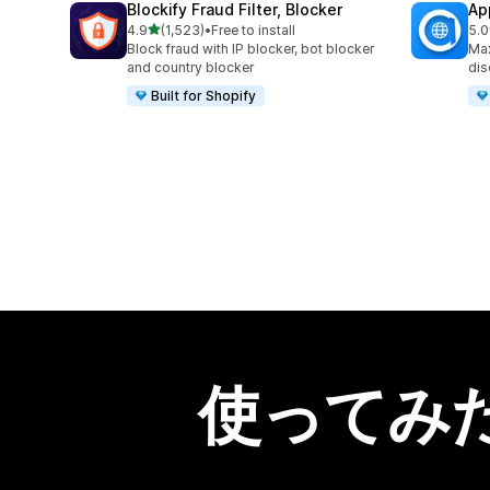
Blockify Fraud Filter, Blocker
Ap
5つ星中
4.9
(1,523)
•
Free to install
5.0
合計レビュー数：1523件
合
Block fraud with IP blocker, bot blocker
Max
and country blocker
dis
Built for Shopify
使ってみ