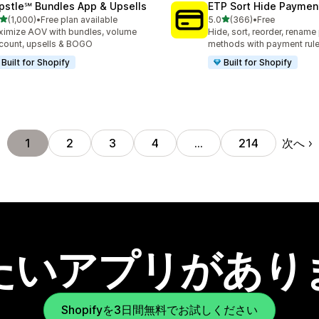
pstle℠ Bundles App & Upsells
ETP Sort Hide Payme
5つ星中
5つ星中
(1,000)
•
Free plan available
5.0
(366)
•
Free
計レビュー数：1000件
合計レビュー数：366件
imize AOV with bundles, volume
Hide, sort, reorder, renam
count, upsells & BOGO
methods with payment rul
Built for Shopify
Built for Shopify
次へ
1
2
3
4
…
214
たいアプリがあり
Shopifyを3日間無料でお試しください