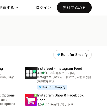
閲覧する
ログイン
無料で始める
Built for Shopify
ng
Instafeed ‑ Instagram Feed
5つ星中
り
4.9
(1,929)
•
無料プランあり
合計レビュー数：1929件
追跡、返品・
Instagram公認フィードアプリが特別な購
買体験を実現
Built for Shopify
t Options
Instagram Shop & Facebook
ilable
Shop
nts options
5つ星中
5.0
(441)
•
無料プランあり
合計レビュー数：441件