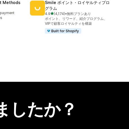
nt Methods
Smile ポイント・ロイヤルティプロ
グラム
e payment
5つ星中
4.9
(4,174)
•
無料プランあり
合計レビュー数：4174件
es
ポイント、リワード、紹介プログラム、
VIPで顧客ロイヤルティを構築
Built for Shopify
ましたか？