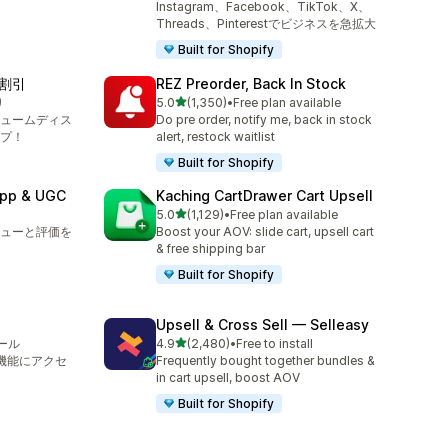
Instagram、Facebook、TikTok、X、
Threads、Pinterestでビジネスを急拡大
Built for Shopify
割引
REZ Preorder, Back In Stock
5つ星中
り
5.0
(1,350)
•
Free plan available
合計レビュー数：1350件
ュームディス
Do pre order, notify me, back in stock
プ！
alert, restock waitlist
Built for Shopify
App & UGC
Kaching CartDrawer Cart Upsell
5つ星中
5.0
(1,129)
•
Free plan available
合計レビュー数：1129件
ューと評価を
Boost your AOV: slide cart, upsell cart
& free shipping bar
Built for Shopify
Upsell & Cross Sell — Selleasy
5つ星中
ール
4.9
(2,480)
•
Free to install
合計レビュー数：2480件
最新機能にアクセ
Frequently bought together bundles &
in cart upsell, boost AOV
Built for Shopify