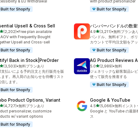
essibility & EU Withdrawal
with product personalizer
Built for Shopify
Built for Shopify
sential Upsell & Cross Sell
パンパーバンドルの数量
5つ星中
5つ星中
(2,202)
•
Free plan available
4.9
(3,211)
•
無料プランあ
計レビュー数：2202件
合計レビュー数：3211件
t AOV with Frequently Bought
バンドル、無料ギフト、ボリ
ether Upsell and Cross-sell
カウントで平均注文額をアッ
Built for Shopify
Built for Shopify
tify! Back in Stock|PreOrder
AG Product Reviews 
5つ星中
5つ星中
(3,503)
•
無料プランあり
5.0
(2,989)
•
無料
計レビュー数：3503件
合計レビュー数：2989件
部支払いによる予約注文と先行販売を販
ジェネリックな顧客製品レビ
します。再入荷のお知らせを待機リスト
使って販売を推進する
送信します。
Built for Shopify
Built for Shopify
obo Product Options, Variant
Google & YouTube
5つ星中
5つ星中
(4,727)
•
無料プランあり
4.5
(5,066)
•
無料インスト
計レビュー数：4727件
合計レビュー数：5066件
duct personalizer, customize
Google と YouTube の
ducts w/ variant options
ス
Built for Shopify