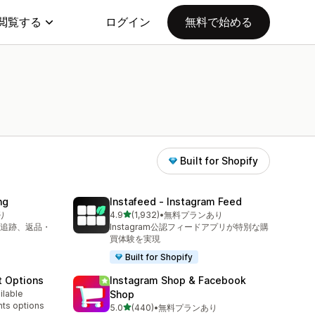
閲覧する
ログイン
無料で始める
Built for Shopify
ng
Instafeed ‑ Instagram Feed
5つ星中
り
4.9
(1,932)
•
無料プランあり
合計レビュー数：1932件
追跡、返品・
Instagram公認フィードアプリが特別な購
買体験を実現
Built for Shopify
t Options
Instagram Shop & Facebook
ilable
Shop
nts options
5つ星中
5.0
(440)
•
無料プランあり
合計レビュー数：440件