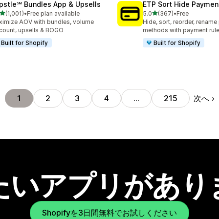
pstle℠ Bundles App & Upsells
ETP Sort Hide Payme
5つ星中
5つ星中
(1,001)
•
Free plan available
5.0
(367)
•
Free
レビュー数：1001件
合計レビュー数：367件
imize AOV with bundles, volume
Hide, sort, reorder, renam
count, upsells & BOGO
methods with payment rul
Built for Shopify
Built for Shopify
次へ
1
2
3
4
…
215
たいアプリがあり
Shopifyを3日間無料でお試しください