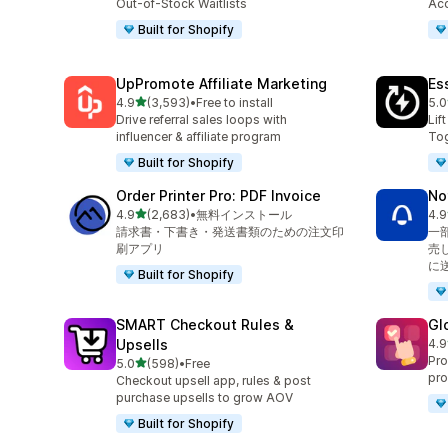
Out-of-Stock Waitlists
Acc
Built for Shopify
UpPromote Affiliate Marketing
Es
5つ星中
4.9
(3,593)
•
Free to install
5.0
合計レビュー数：3593件
合
Drive referral sales loops with
Lif
influencer & affiliate program
Tog
Built for Shopify
Order Printer Pro: PDF Invoice
No
5つ星中
4.9
(2,683)
•
無料インストール
4.9
合計レビュー数：2683件
合
請求書・下書き・発送書類のための注文印
一
刷アプリ
売
に
Built for Shopify
SMART Checkout Rules &
Gl
Upsells
4.9
合
Pro
5つ星中
5.0
(598)
•
Free
合計レビュー数：598件
pro
Checkout upsell app, rules & post
purchase upsells to grow AOV
Built for Shopify