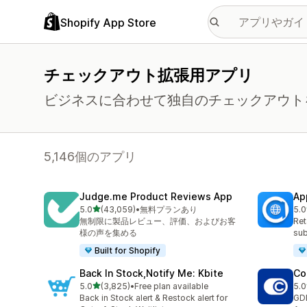
Shopify App Store
チェックアウト拡張用アプリ
ビジネスに合わせて独自のチェックアウト
5,146個のアプリ
Judge.me Product Reviews App
Ap
5つ星中
5.0
(43,059)
•
無料プランあり
5.0
合計レビュー数：43059件
合計
無制限に製品レビュー、評価、およびお客
Ret
様の声を集める
sub
Built for Shopify
Back In Stock,Notify Me: Kbite
Co
5つ星中
5.0
(3,825)
•
Free plan available
5.0
合計レビュー数：3825件
合
Back in Stock alert & Restock alert for
GD