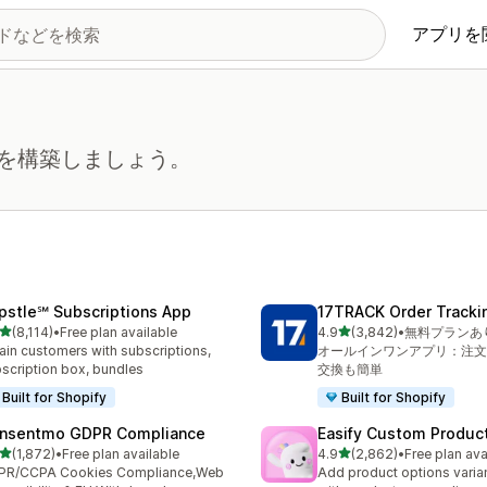
アプリを
を構築しましょう。
pstle℠ Subscriptions App
17TRACK Order Tracki
5つ星中
5つ星中
(8,114)
•
Free plan available
4.9
(3,842)
•
無料プランあ
レビュー数：8114件
合計レビュー数：3842件
ain customers with subscriptions,
オールインワンアプリ：注文
scription box, bundles
交換も簡単
Built for Shopify
Built for Shopify
nsentmo GDPR Compliance
Easify Custom Produc
5つ星中
5つ星中
(1,872)
•
Free plan available
4.9
(2,862)
•
Free plan ava
計レビュー数：1872件
合計レビュー数：2862件
PR/CCPA Cookies Compliance,Web
Add product options varia