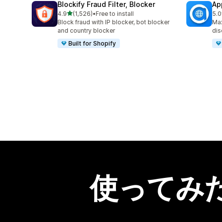
Blockify Fraud Filter, Blocker
Ap
5つ星中
4.9
(1,526)
•
Free to install
5.0
合計レビュー数：1526件
合計
Block fraud with IP blocker, bot blocker
Max
and country blocker
dis
Built for Shopify
使ってみ