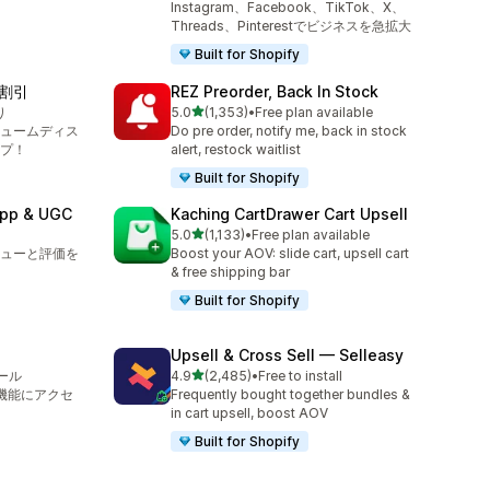
Instagram、Facebook、TikTok、X、
Threads、Pinterestでビジネスを急拡大
Built for Shopify
割引
REZ Preorder, Back In Stock
5つ星中
り
5.0
(1,353)
•
Free plan available
合計レビュー数：1353件
ュームディス
Do pre order, notify me, back in stock
プ！
alert, restock waitlist
Built for Shopify
App & UGC
Kaching CartDrawer Cart Upsell
5つ星中
5.0
(1,133)
•
Free plan available
合計レビュー数：1133件
ューと評価を
Boost your AOV: slide cart, upsell cart
& free shipping bar
Built for Shopify
Upsell & Cross Sell — Selleasy
5つ星中
ール
4.9
(2,485)
•
Free to install
合計レビュー数：2485件
最新機能にアクセ
Frequently bought together bundles &
in cart upsell, boost AOV
Built for Shopify