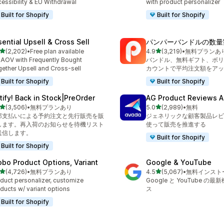
essibility & EU Withdrawal
with product personalizer
Built for Shopify
Built for Shopify
sential Upsell & Cross Sell
パンパーバンドルの数量
5つ星中
5つ星中
(2,202)
•
Free plan available
4.9
(3,219)
•
無料プランあ
計レビュー数：2202件
合計レビュー数：3219件
t AOV with Frequently Bought
バンドル、無料ギフト、ボリ
ether Upsell and Cross-sell
カウントで平均注文額をアッ
Built for Shopify
Built for Shopify
tify! Back in Stock|PreOrder
AG Product Reviews 
5つ星中
5つ星中
(3,506)
•
無料プランあり
5.0
(2,989)
•
無料
計レビュー数：3506件
合計レビュー数：2989件
部支払いによる予約注文と先行販売を販
ジェネリックな顧客製品レビ
します。再入荷のお知らせを待機リスト
使って販売を推進する
送信します。
Built for Shopify
Built for Shopify
obo Product Options, Variant
Google & YouTube
5つ星中
5つ星中
(4,726)
•
無料プランあり
4.5
(5,067)
•
無料インスト
計レビュー数：4726件
合計レビュー数：5067件
duct personalizer, customize
Google と YouTube の
ducts w/ variant options
ス
Built for Shopify