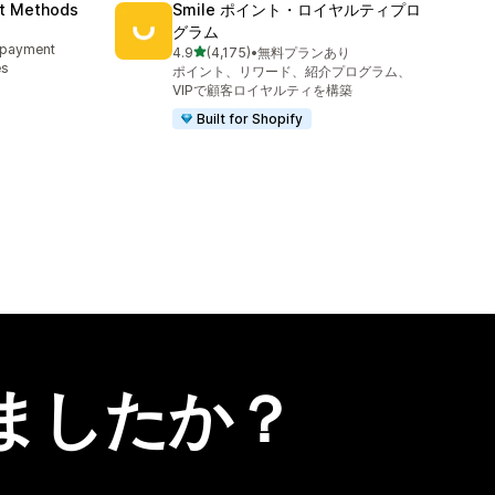
nt Methods
Smile ポイント・ロイヤルティプロ
グラム
e payment
5つ星中
4.9
(4,175)
•
無料プランあり
合計レビュー数：4175件
es
ポイント、リワード、紹介プログラム、
VIPで顧客ロイヤルティを構築
Built for Shopify
ましたか？