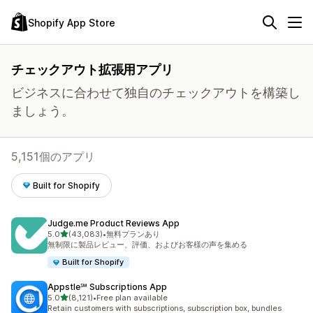
Shopify App Store
チェックアウト拡張用アプリ
ビジネスに合わせて独自のチェックアウトを構築し
ましょう。
5,151個のアプリ
Built for Shopify
Judge.me Product Reviews App
5つ星中
5.0
(43,083)
•
無料プランあり
合計レビュー数：43083件
無制限に製品レビュー、評価、およびお客様の声を集める
Built for Shopify
Appstle℠ Subscriptions App
5つ星中
5.0
(8,121)
•
Free plan available
合計レビュー数：8121件
Retain customers with subscriptions, subscription box, bundles