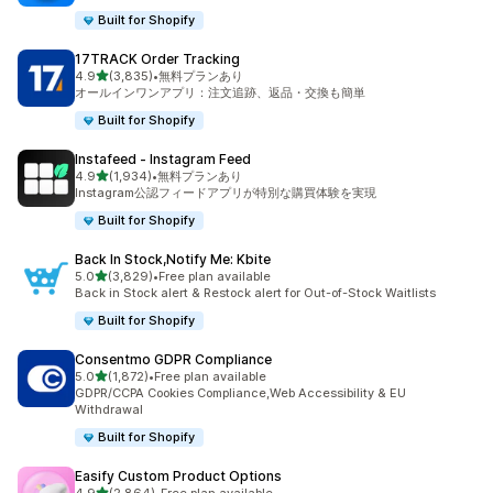
Built for Shopify
17TRACK Order Tracking
5つ星中
4.9
(3,835)
•
無料プランあり
合計レビュー数：3835件
オールインワンアプリ：注文追跡、返品・交換も簡単
Built for Shopify
Instafeed ‑ Instagram Feed
5つ星中
4.9
(1,934)
•
無料プランあり
合計レビュー数：1934件
Instagram公認フィードアプリが特別な購買体験を実現
Built for Shopify
Back In Stock,Notify Me: Kbite
5つ星中
5.0
(3,829)
•
Free plan available
合計レビュー数：3829件
Back in Stock alert & Restock alert for Out-of-Stock Waitlists
Built for Shopify
Consentmo GDPR Compliance
5つ星中
5.0
(1,872)
•
Free plan available
合計レビュー数：1872件
GDPR/CCPA Cookies Compliance,Web Accessibility & EU
Withdrawal
Built for Shopify
Easify Custom Product Options
5つ星中