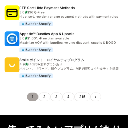
ETP Sort Hide Payment Methods
5つ星中
5.0
(367)
•
Free
合計レビュー数：367件
Hide, sort, reorder, rename payment methods with payment rules
Built for Shopify
Appstle℠ Bundles App & Upsells
5つ星中
5.0
(1,001)
•
Free plan available
合計レビュー数：1001件
Maximize AOV with bundles, volume discount, upsells & BOGO
Built for Shopify
Smile ポイント・ロイヤルティプログラム
5つ星中
4.9
(4,176)
•
無料プランあり
合計レビュー数：4176件
ポイント、リワード、紹介プログラム、VIPで顧客ロイヤルティを構築
Built for Shopify
1
2
3
4
215