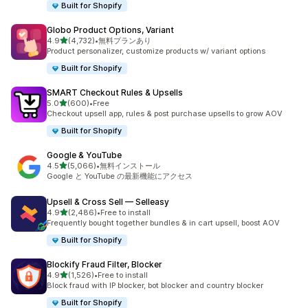
Built for Shopify
Globo Product Options, Variant
5つ星中
4.9
(4,732)
•
無料プランあり
合計レビュー数：4732件
Product personalizer, customize products w/ variant options
Built for Shopify
SMART Checkout Rules & Upsells
5つ星中
5.0
(600)
•
Free
合計レビュー数：600件
Checkout upsell app, rules & post purchase upsells to grow AOV
Built for Shopify
Google & YouTube
5つ星中
4.5
(5,066)
•
無料インストール
合計レビュー数：5066件
Google と YouTube の最新機能にアクセス
Upsell & Cross Sell — Selleasy
5つ星中
4.9
(2,486)
•
Free to install
合計レビュー数：2486件
Frequently bought together bundles & in cart upsell, boost AOV
Built for Shopify
Blockify Fraud Filter, Blocker
5つ星中
4.9
(1,526)
•
Free to install
合計レビュー数：1526件
Block fraud with IP blocker, bot blocker and country blocker
Built for Shopify