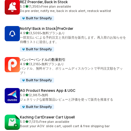
REZ Preorder, Back In Stock
5つ星中
5.0
(1,356)
•
Free plan available
合計レビュー数：1356件
Do pre order, notify me, back in stock alert, restock waitlist
Built for Shopify
Notify! Back in Stock|PreOrder
5つ星中
4.9
(3,509)
•
無料プランあり
合計レビュー数：3509件
一部支払いによる予約注文と先行販売を販売します。再入荷のお知らせを
待機リストに送信します。
Built for Shopify
パンパーバンドルの数量割引
5つ星中
4.9
(3,216)
•
無料プランあり
合計レビュー数：3216件
バンドル、無料ギフト、ボリュームディスカウントで平均注文額をアッ
プ！
Built for Shopify
AG Product Reviews App & UGC
5つ星中
5.0
(2,987)
•
無料
合計レビュー数：2987件
ジェネリックな顧客製品レビューと評価を使って販売を推進する
Built for Shopify
Kaching CartDrawer Cart Upsell
5つ星中
5.0
(1,131)
•
Free plan available
合計レビュー数：1131件
Boost your AOV: slide cart, upsell cart & free shipping bar