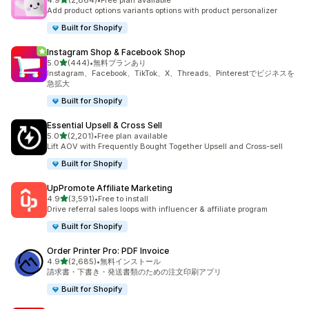
4.9
(2,864)
•
Free plan available
合計レビュー数：2864件
Add product options variants options with product personalizer
Built for Shopify
Instagram Shop & Facebook Shop
5つ星中
5.0
(444)
•
無料プランあり
合計レビュー数：444件
Instagram、Facebook、TikTok、X、Threads、Pinterestでビジネスを
急拡大
Built for Shopify
Essential Upsell & Cross Sell
5つ星中
5.0
(2,201)
•
Free plan available
合計レビュー数：2201件
Lift AOV with Frequently Bought Together Upsell and Cross-sell
Built for Shopify
UpPromote Affiliate Marketing
5つ星中
4.9
(3,591)
•
Free to install
合計レビュー数：3591件
Drive referral sales loops with influencer & affiliate program
Built for Shopify
Order Printer Pro: PDF Invoice
5つ星中
4.9
(2,685)
•
無料インストール
合計レビュー数：2685件
請求書・下書き・発送書類のための注文印刷アプリ
Built for Shopify