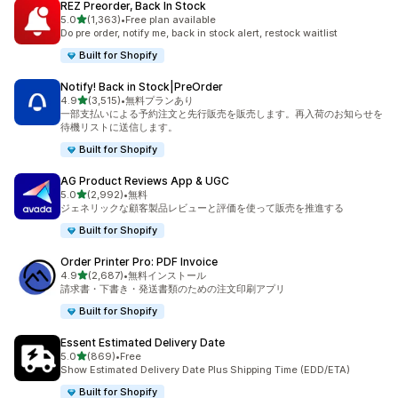
REZ Preorder, Back In Stock
5つ星中
5.0
(1,363)
•
Free plan available
合計レビュー数：1363件
Do pre order, notify me, back in stock alert, restock waitlist
Built for Shopify
Notify! Back in Stock|PreOrder
5つ星中
4.9
(3,515)
•
無料プランあり
合計レビュー数：3515件
一部支払いによる予約注文と先行販売を販売します。再入荷のお知らせを
待機リストに送信します。
Built for Shopify
AG Product Reviews App & UGC
5つ星中
5.0
(2,992)
•
無料
合計レビュー数：2992件
ジェネリックな顧客製品レビューと評価を使って販売を推進する
Built for Shopify
Order Printer Pro: PDF Invoice
5つ星中
4.9
(2,687)
•
無料インストール
合計レビュー数：2687件
請求書・下書き・発送書類のための注文印刷アプリ
Built for Shopify
Essent Estimated Delivery Date
5つ星中
5.0
(869)
•
Free
合計レビュー数：869件
Show Estimated Delivery Date Plus Shipping Time (EDD/ETA)
Built for Shopify