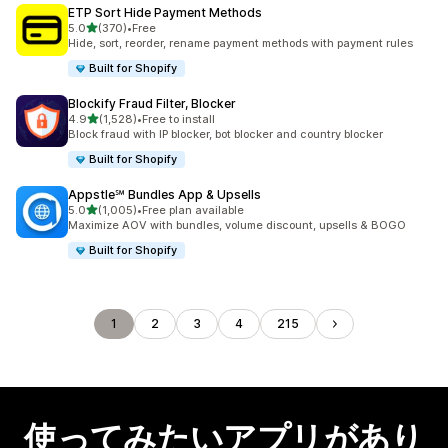
ETP Sort Hide Payment Methods
5つ星中
5.0
(370)
•
Free
合計レビュー数：370件
Hide, sort, reorder, rename payment methods with payment rules
Built for Shopify
Blockify Fraud Filter, Blocker
5つ星中
4.9
(1,528)
•
Free to install
合計レビュー数：1528件
Block fraud with IP blocker, bot blocker and country blocker
Built for Shopify
Appstle℠ Bundles App & Upsells
5つ星中
5.0
(1,005)
•
Free plan available
合計レビュー数：1005件
Maximize AOV with bundles, volume discount, upsells & BOGO
Built for Shopify
1
2
3
4
215
使ってみたいアプリがあり