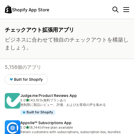
Shopify App Store
チェックアウト拡張用アプリ
ビジネスに合わせて独自のチェックアウトを構築し
ましょう。
5,156個のアプリ
Built for Shopify
Judge.me Product Reviews App
5つ星中
5.0
(43,151)
•
無料プランあり
合計レビュー数：43151件
無制限に製品レビュー、評価、およびお客様の声を集める
Built for Shopify
Appstle℠ Subscriptions App
5つ星中
5.0
(8,144)
•
Free plan available
合計レビュー数：8144件
Retain customers with subscriptions, subscription box, bundles