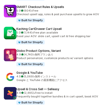
SMART Checkout Rules & Upsells
5つ星中
5.0
(604)
•
Free
合計レビュー数：604件
Checkout upsell app, rules & post purchase upsells to grow AOV
Built for Shopify
Kaching CartDrawer Cart Upsell
5つ星中
5.0
(1,144)
•
Free plan available
合計レビュー数：1144件
Boost your AOV: slide cart, upsell cart & free shipping bar
Built for Shopify
Globo Product Options, Variant
5つ星中
4.9
(4,740)
•
無料プランあり
合計レビュー数：4740件
Product personalizer, customize products w/ variant options
Built for Shopify
Google & YouTube
5つ星中
4.5
(5,069)
•
無料インストール
合計レビュー数：5069件
Google と YouTube の最新機能にアクセス
Upsell & Cross Sell — Selleasy
5つ星中
4.9
(2,485)
•
Free to install
合計レビュー数：2485件
Frequently bought together bundles & in cart upsell, boost AOV
Built for Shopify