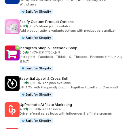
GDPR/CCPA Cookies Compliance,Web Accessibility & EU
Withdrawal
Built for Shopify
Easify Custom Product Options
5つ星中
4.9
(2,872)
•
Free plan available
合計レビュー数：2872件
Add product options variants options with product personalizer
Built for Shopify
Instagram Shop & Facebook Shop
5つ星中
5.0
(447)
•
無料プランあり
合計レビュー数：447件
Instagram、Facebook、TikTok、X、Threads、Pinterestでビジネスを
急拡大
Built for Shopify
Essential Upsell & Cross Sell
5つ星中
5.0
(2,209)
•
Free plan available
合計レビュー数：2209件
Lift AOV with Frequently Bought Together Upsell and Cross-sell
Built for Shopify
UpPromote Affiliate Marketing
5つ星中
4.9
(3,593)
•
Free to install
合計レビュー数：3593件
Drive referral sales loops with influencer & affiliate program
Built for Shopify