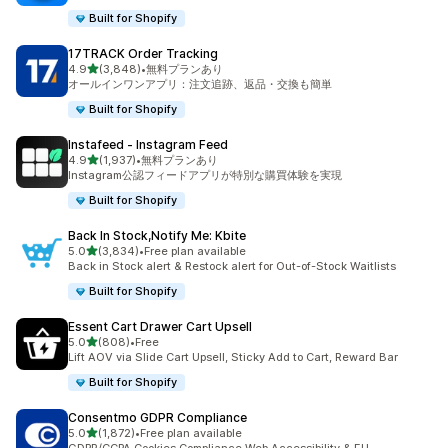
Built for Shopify
17TRACK Order Tracking
5つ星中
4.9
(3,848)
•
無料プランあり
合計レビュー数：3848件
オールインワンアプリ：注文追跡、返品・交換も簡単
Built for Shopify
Instafeed ‑ Instagram Feed
5つ星中
4.9
(1,937)
•
無料プランあり
合計レビュー数：1937件
Instagram公認フィードアプリが特別な購買体験を実現
Built for Shopify
Back In Stock,Notify Me: Kbite
5つ星中
5.0
(3,834)
•
Free plan available
合計レビュー数：3834件
Back in Stock alert & Restock alert for Out-of-Stock Waitlists
Built for Shopify
Essent Cart Drawer Cart Upsell
5つ星中
5.0
(808)
•
Free
合計レビュー数：808件
Lift AOV via Slide Cart Upsell, Sticky Add to Cart, Reward Bar
Built for Shopify
Consentmo GDPR Compliance
5つ星中
5.0
(1,872)
•
Free plan available
合計レビュー数：1872件