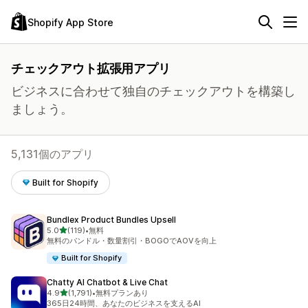
Shopify App Store
チェックアウト拡張用アプリ
ビジネスに合わせて独自のチェックアウトを構築し
ましょう。
5,131個のアプリ
Built for Shopify
Bundlex Product Bundles Upsell
5つ星中
5.0
(119)
•
無料
合計レビュー数：119件
無料のバンドル・数量割引・BOGOでAOVを向上
Built for Shopify
Chatty AI Chatbot & Live Chat
5つ星中
4.9
(1,791)
•
無料プランあり
合計レビュー数：1791件
365日24時間、あなたのビジネスを支えるAI