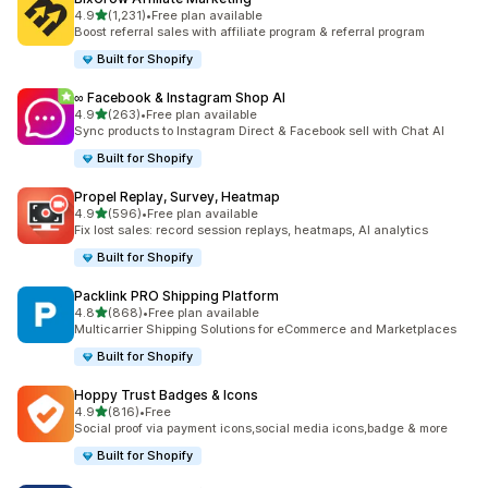
5つ星中
4.9
(1,231)
•
Free plan available
合計レビュー数：1231件
Boost referral sales with affiliate program & referral program
Built for Shopify
∞ Facebook & Instagram Shop AI
5つ星中
4.9
(263)
•
Free plan available
合計レビュー数：263件
Sync products to Instagram Direct & Facebook sell with Chat AI
Built for Shopify
Propel Replay, Survey, Heatmap
5つ星中
4.9
(596)
•
Free plan available
合計レビュー数：596件
Fix lost sales: record session replays, heatmaps, AI analytics
Built for Shopify
Packlink PRO Shipping Platform
5つ星中
4.8
(868)
•
Free plan available
合計レビュー数：868件
Multicarrier Shipping Solutions for eCommerce and Marketplaces
Built for Shopify
Hoppy Trust Badges & Icons
5つ星中
4.9
(816)
•
Free
合計レビュー数：816件
Social proof via payment icons,social media icons,badge & more
Built for Shopify