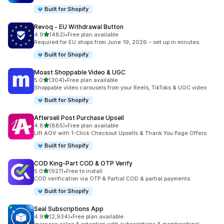
Built for Shopify
Revoq ‑ EU Withdrawal Button
5つ星中
4.9
(482)
•
Free plan available
合計レビュー数：482件
Required for EU shops from June 19, 2026 – set up in minutes.
Built for Shopify
Moast Shoppable Video & UGC
5つ星中
5.0
(304)
•
Free plan available
合計レビュー数：304件
Shoppable video carousels from your Reels, TikToks & UGC video
Built for Shopify
Aftersell Post Purchase Upsell
5つ星中
4.8
(885)
•
Free plan available
合計レビュー数：885件
Lift AOV with 1-Click Checkout Upsells & Thank You Page Offers
Built for Shopify
COD King‑Part COD & OTP Verify
5つ星中
5.0
(927)
•
Free to install
合計レビュー数：927件
COD verification via OTP & Partial COD & partial payments
Built for Shopify
Seal Subscriptions App
5つ星中
4.9
(2,934)
•
Free plan available
合計レビュー数：2934件