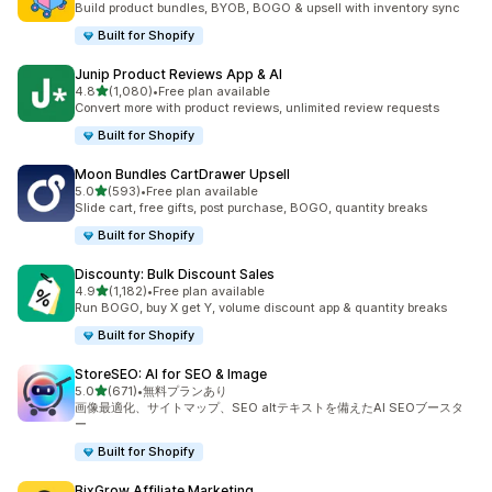
Build product bundles, BYOB, BOGO & upsell with inventory sync
Built for Shopify
Junip Product Reviews App & AI
5つ星中
4.8
(1,080)
•
Free plan available
合計レビュー数：1080件
Convert more with product reviews, unlimited review requests
Built for Shopify
Moon Bundles CartDrawer Upsell
5つ星中
5.0
(593)
•
Free plan available
合計レビュー数：593件
Slide cart, free gifts, post purchase, BOGO, quantity breaks
Built for Shopify
Discounty: Bulk Discount Sales
5つ星中
4.9
(1,182)
•
Free plan available
合計レビュー数：1182件
Run BOGO, buy X get Y, volume discount app & quantity breaks
Built for Shopify
StoreSEO: AI for SEO & Image
5つ星中
5.0
(671)
•
無料プランあり
合計レビュー数：671件
画像最適化、サイトマップ、SEO altテキストを備えたAI SEOブースタ
ー
Built for Shopify
BixGrow Affiliate Marketing