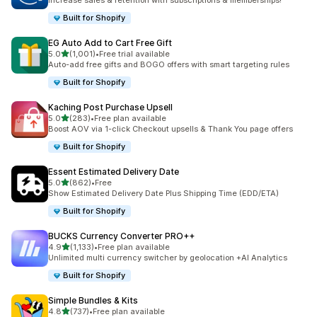
Increase sales & retention with subscriptions & memberships!
Built for Shopify
EG Auto Add to Cart Free Gift
5つ星中
5.0
(1,001)
•
Free trial available
合計レビュー数：1001件
Auto-add free gifts and BOGO offers with smart targeting rules
Built for Shopify
Kaching Post Purchase Upsell
5つ星中
5.0
(283)
•
Free plan available
合計レビュー数：283件
Boost AOV via 1-click Checkout upsells & Thank You page offers
Built for Shopify
Essent Estimated Delivery Date
5つ星中
5.0
(862)
•
Free
合計レビュー数：862件
Show Estimated Delivery Date Plus Shipping Time (EDD/ETA)
Built for Shopify
BUCKS Currency Converter PRO++
5つ星中
4.9
(1,133)
•
Free plan available
合計レビュー数：1133件
Unlimited multi currency switcher by geolocation +AI Analytics
Built for Shopify
Simple Bundles & Kits
5つ星中
4.8
(737)
•
Free plan available
合計レビュー数：737件