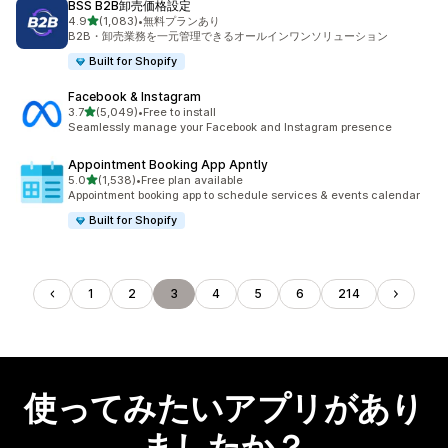
BSS B2B卸売価格設定
5つ星中
4.9
(1,083)
•
無料プランあり
合計レビュー数：1083件
B2B・卸売業務を一元管理できるオールインワンソリューション
Built for Shopify
Facebook & Instagram
5つ星中
3.7
(5,049)
•
Free to install
合計レビュー数：5049件
Seamlessly manage your Facebook and Instagram presence
Appointment Booking App Apntly
5つ星中
5.0
(1,538)
•
Free plan available
合計レビュー数：1538件
Appointment booking app to schedule services & events calendar
Built for Shopify
1
2
3
4
5
6
214
使ってみたいアプリがあり
ましたか？