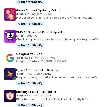
Built for Shopify
Globo Product Options, Variant
5つ星中
4.9
(4,735)
•
無料プランあり
合計レビュー数：4735件
Product personalizer, customize products w/ variant options
Built for Shopify
SMART Checkout Rules & Upsells
5つ星中
5.0
(602)
•
Free
合計レビュー数：602件
Checkout upsell app, rules & post purchase upsells to grow AOV
Built for Shopify
Google & YouTube
5つ星中
4.5
(5,066)
•
無料インストール
合計レビュー数：5066件
Google と YouTube の最新機能にアクセス
Upsell & Cross Sell — Selleasy
5つ星中
4.9
(2,486)
•
Free to install
合計レビュー数：2486件
Frequently bought together bundles & in cart upsell, boost AOV
Built for Shopify
Blockify Fraud Filter, Blocker
5つ星中
4.9
(1,527)
•
Free to install
合計レビュー数：1527件
Block fraud with IP blocker, bot blocker and country blocker
Built for Shopify