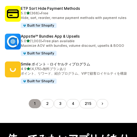
ETP Sort Hide Payment Methods
5つ星中
5.0
(368)
•
Free
合計レビュー数：368件
Hide, sort, reorder, rename payment methods with payment rules
Built for Shopify
Appstle℠ Bundles App & Upsells
5つ星中
5.0
(1,003)
•
Free plan available
合計レビュー数：1003件
Maximize AOV with bundles, volume discount, upsells & BOGO
Built for Shopify
Smile ポイント・ロイヤルティプログラム
5つ星中
4.9
(4,175)
•
無料プランあり
合計レビュー数：4175件
ポイント、リワード、紹介プログラム、VIPで顧客ロイヤルティを構築
Built for Shopify
1
2
3
4
215