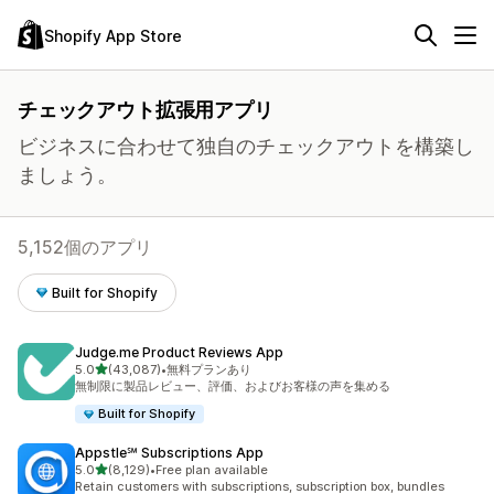
Shopify App Store
チェックアウト拡張用アプリ
ビジネスに合わせて独自のチェックアウトを構築し
ましょう。
5,152個のアプリ
Built for Shopify
Judge.me Product Reviews App
5つ星中
5.0
(43,087)
•
無料プランあり
合計レビュー数：43087件
無制限に製品レビュー、評価、およびお客様の声を集める
Built for Shopify
Appstle℠ Subscriptions App
5つ星中
5.0
(8,129)
•
Free plan available
合計レビュー数：8129件
Retain customers with subscriptions, subscription box, bundles