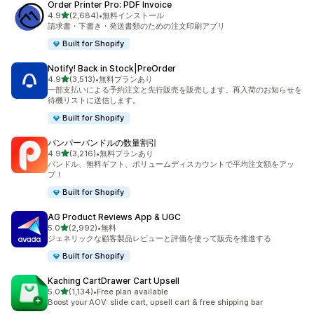
Order Printer Pro: PDF Invoice
5つ星中
4.9
(2,684)
•
無料インストール
合計レビュー数：2684件
請求書・下書き・発送書類のための注文印刷アプリ
Built for Shopify
Notify! Back in Stock|PreOrder
5つ星中
4.9
(3,513)
•
無料プランあり
合計レビュー数：3513件
一部支払いによる予約注文と先行販売を販売します。再入荷のお知らせを
待機リストに送信します。
Built for Shopify
パンパーバンドルの数量割引
5つ星中
4.9
(3,216)
•
無料プランあり
合計レビュー数：3216件
バンドル、無料ギフト、ボリュームディスカウントで平均注文額をアッ
プ！
Built for Shopify
AG Product Reviews App & UGC
5つ星中
5.0
(2,992)
•
無料
合計レビュー数：2992件
ジェネリックな顧客製品レビューと評価を使って販売を推進する
Built for Shopify
Kaching CartDrawer Cart Upsell
5つ星中
5.0
(1,134)
•
Free plan available
合計レビュー数：1134件
Boost your AOV: slide cart, upsell cart & free shipping bar