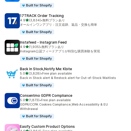
Built for Shopify
17TRACK Order Tracking
5つ星中
4.9
(3,834)
•
無料プランあり
合計レビュー数：3834件
オールインワンアプリ：注文追跡、返品・交換も簡単
Built for Shopify
Instafeed ‑ Instagram Feed
5つ星中
4.9
(1,935)
•
無料プランあり
合計レビュー数：1935件
Instagram公認フィードアプリが特別な購買体験を実現
Built for Shopify
Back In Stock,Notify Me: Kbite
5つ星中
5.0
(3,828)
•
Free plan available
合計レビュー数：3828件
Back in Stock alert & Restock alert for Out-of-Stock Waitlists
Built for Shopify
Consentmo GDPR Compliance
5つ星中
5.0
(1,873)
•
Free plan available
合計レビュー数：1873件
GDPR/CCPA Cookies Compliance,Web Accessibility & EU
Withdrawal
Built for Shopify
Easify Custom Product Options
5つ星中