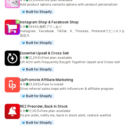
4.9
(2,864)
•
Free plan available
合計レビュー数：2864件
Add product options variants options with product personalizer
Built for Shopify
Instagram Shop & Facebook Shop
5つ星中
5.0
(444)
•
無料プランあり
合計レビュー数：444件
Instagram、Facebook、TikTok、X、Threads、Pinterestでビジネスを
急拡大
Built for Shopify
Essential Upsell & Cross Sell
5つ星中
5.0
(2,204)
•
Free plan available
合計レビュー数：2204件
Lift AOV with Frequently Bought Together Upsell and Cross-sell
Built for Shopify
UpPromote Affiliate Marketing
5つ星中
4.9
(3,592)
•
Free to install
合計レビュー数：3592件
Drive referral sales loops with influencer & affiliate program
Built for Shopify
REZ Preorder, Back In Stock
5つ星中
5.0
(1,357)
•
Free plan available
合計レビュー数：1357件
Do pre order, notify me, back in stock alert, restock waitlist
Built for Shopify