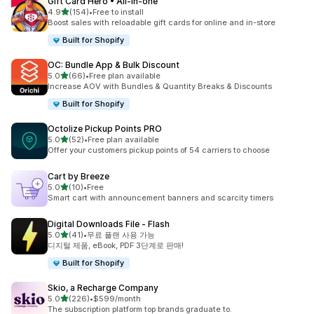
Gift Card Hero • All‑in‑one
별 5개 중
4.9
(154)
•
Free to install
총 리뷰 154개
Boost sales with reloadable gift cards for online and in-store
Built for Shopify
OC: Bundle App & Bulk Discount
별 5개 중
5.0
(66)
•
Free plan available
총 리뷰 66개
Increase AOV with Bundles & Quantity Breaks & Discounts
Built for Shopify
Octolize Pickup Points PRO
별 5개 중
5.0
(52)
•
Free plan available
총 리뷰 52개
Offer your customers pickup points of 54 carriers to choose
Cart by Breeze
별 5개 중
5.0
(10)
•
Free
총 리뷰 10개
Smart cart with announcement banners and scarcity timers
Digital Downloads File ‑ Flash
별 5개 중
5.0
(41)
•
무료 플랜 사용 가능
총 리뷰 41개
디지털 제품, eBook, PDF 3단계로 판매!
Built for Shopify
Skio, a Recharge Company
별 5개 중
5.0
(226)
•
$599/month
총 리뷰 226개
The subscription platform top brands graduate to.