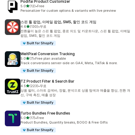
Podifai Product Customizer
별 5개 중
5.0
(12)
•
Free
총 리뷰 12개
Personalizer for custom options & variants with live preview
스핀 휠 팝업, 이메일 팝업, SMS, 할인 코드 게임
별 5개 중
4.6
(130)
•
무료
총 리뷰 130개
전환율이 높은 스핀 휠 팝업, 종료 의도 및 카운트다운, 스핀 휠 팝업, 이메일
팝업, SMS, 할인 코드 게임
Built for Shopify
WeltPixel Conversion Tracking
별 5개 중
5.0
(7)
•
Free plan available
총 리뷰 7개
Track conversions server-side on GA4, Meta, TikTok & more.
Built for Shopify
TZ Product Filter & Search Bar
별 5개 중
4.5
(223)
•
무료
총 리뷰 223개
상품 필터, 스마트 검색바, 정렬, 분석으로 상품 탐색과 매출을 향상, 전환 개
선, 구매 촉진, 매출 성장
Built for Shopify
Turbo Bundles Free Bundles
별 5개 중
5.0
(17)
•
Free
총 리뷰 17개
Product Bundles, Quantity breaks, BOGO & Free Gifts
Built for Shopify