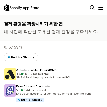
Shopify App Store
결제 환경을 확장시키기 위한 앱
내 사업에 적합한 고유한 결제 환경을 구축하세요.
앱 5,153개
Built for Shopify
Attentive: AI‑led Email &SMS
별 5개 중
4.8
(106)
•
Free to install
총 리뷰 106개
SMS & Email helping brands increase ROI
Easy Student Discounts
별 5개 중
5.0
(17)
•
Free to install
총 리뷰 17개
Exclusive discounts for verified students all over the world
Built for Shopify