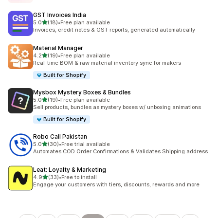
GST Invoices India
별 5개 중
5.0
(18)
•
Free plan available
총 리뷰 18개
Invoices, credit notes & GST reports, generated automatically
Material Manager
별 5개 중
4.2
(19)
•
Free plan available
총 리뷰 19개
Real-time BOM & raw material inventory sync for makers
Built for Shopify
Mysbox Mystery Boxes & Bundles
별 5개 중
5.0
(19)
•
Free plan available
총 리뷰 19개
Sell products, bundles as mystery boxes w/ unboxing animations
Built for Shopify
Robo Call Pakistan
별 5개 중
5.0
(30)
•
Free trial available
총 리뷰 30개
Automates COD Order Confirmations & Validates Shipping address
Leat: Loyalty & Marketing
별 5개 중
4.9
(33)
•
Free to install
총 리뷰 33개
Engage your customers with tiers, discounts, rewards and more