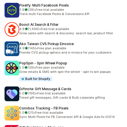
Pixelfy: Multi Facebook Pixels
별 5개 중
3.9
(39)
•
Free trial available
총 리뷰 39개
Track multi Facebook Pixels & Conversions API
Boost AI Search & Filter
별 5개 중
4.8
(1,496)
•
Free trial available
총 리뷰 1496개
Grow sales with search & discovery: search bar, product filter
Ako Taiwan CVS Pickup Einvoice
별 5개 중
4.9
(145)
•
Free plan available
총 리뷰 145개
Provide CVS pickup options and e-invoice for your customers
PopSpin ‑ Spin Wheel Popup
별 5개 중
5.0
(39)
•
Free plan available
총 리뷰 39개
Grow emails & SMS with spin the wheel - spin to win popups
Built for Shopify
Giftnote: Gift Message & Cards
별 5개 중
5.0
(158)
•
Free trial available
총 리뷰 158개
Timed gift messages, Gift cards & Bulk corporate gifting
Convbox Tracking ‑ FB Pixels
별 5개 중
5.0
(21)
•
Free trial available
총 리뷰 21개
Sync Multi Pixels for FB Conversion API & Google Ads fix IOS14