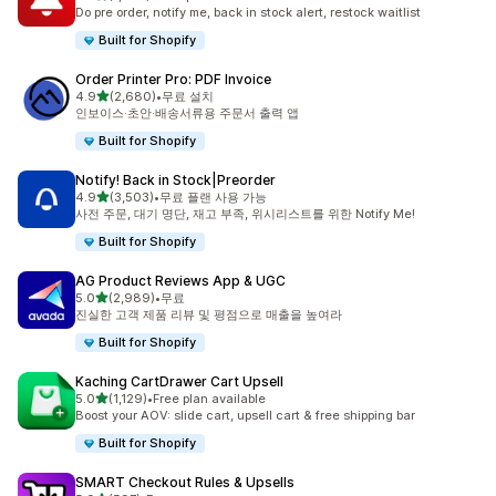
총 리뷰 1350개
Do pre order, notify me, back in stock alert, restock waitlist
Built for Shopify
Order Printer Pro: PDF Invoice
별 5개 중
4.9
(2,680)
•
무료 설치
총 리뷰 2680개
인보이스·초안·배송서류용 주문서 출력 앱
Built for Shopify
Notify! Back in Stock|Preorder
별 5개 중
4.9
(3,503)
•
무료 플랜 사용 가능
총 리뷰 3503개
사전 주문, 대기 명단, 재고 부족, 위시리스트를 위한 Notify Me!
Built for Shopify
AG Product Reviews App & UGC
별 5개 중
5.0
(2,989)
•
무료
총 리뷰 2989개
진실한 고객 제품 리뷰 및 평점으로 매출을 높여라
Built for Shopify
Kaching CartDrawer Cart Upsell
별 5개 중
5.0
(1,129)
•
Free plan available
총 리뷰 1129개
Boost your AOV: slide cart, upsell cart & free shipping bar
Built for Shopify
SMART Checkout Rules & Upsells