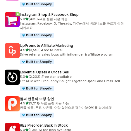
Built for Shopify
Instagram Shop & Facebook Shop
별 5개 중
5.0
(439)
•
무료 플랜 사용 가능
총 리뷰 439개
Instagram, Facebook, X, Threads, TikTok에서 비즈니스를 빠르게 성장
시키세요.
Built for Shopify
UpPromote Affiliate Marketing
별 5개 중
4.9
(3,593)
•
Free to install
총 리뷰 3593개
Drive referral sales loops with influencer & affiliate program
Built for Shopify
Essential Upsell & Cross Sell
별 5개 중
5.0
(2,202)
•
Free plan available
총 리뷰 2202개
Lift AOV with Frequently Bought Together Upsell and Cross-sell
Built for Shopify
펌퍼 번들의 수량 할인
별 5개 중
4.9
(3,211)
•
무료 플랜 사용 가능
총 리뷰 3211개
번들 상품, 무료 사은품, 수량 할인으로 객단가(AOV)를 높이세요!
Built for Shopify
REZ Preorder, Back In Stock
별 5개 중
5.0
(1,350)
•
Free plan available