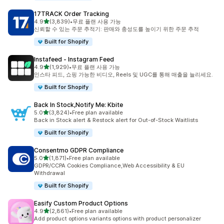
17TRACK Order Tracking
별 5개 중
4.9
(3,839)
•
무료 플랜 사용 가능
총 리뷰 3839개
신뢰할 수 있는 주문 추적기: 판매와 충성도를 높이기 위한 주문 추적
Built for Shopify
Instafeed ‑ Instagram Feed
별 5개 중
4.9
(1,929)
•
무료 플랜 사용 가능
총 리뷰 1929개
인스타 피드, 쇼핑 가능한 비디오, Reels 및 UGC를 통해 매출을 늘리세요.
Built for Shopify
Back In Stock,Notify Me: Kbite
별 5개 중
5.0
(3,824)
•
Free plan available
총 리뷰 3824개
Back in Stock alert & Restock alert for Out-of-Stock Waitlists
Built for Shopify
Consentmo GDPR Compliance
별 5개 중
5.0
(1,871)
•
Free plan available
총 리뷰 1871개
GDPR/CCPA Cookies Compliance,Web Accessibility & EU
Withdrawal
Built for Shopify
Easify Custom Product Options
별 5개 중
4.9
(2,861)
•
Free plan available
총 리뷰 2861개
Add product options variants options with product personalizer