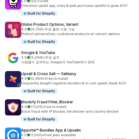
별 5개 중
5.0
(597)
•
Free
총 리뷰 597개
Checkout upsell app, rules & post purchase upsells to grow AOV
Built for Shopify
Globo Product Options, Variant
별 5개 중
4.9
(4,726)
•
무료 플랜 사용 가능
총 리뷰 4726개
Product personalizer, customize products w/ variant options
Built for Shopify
Google & YouTube
별 5개 중
4.5
(5,066)
•
무료 설치
총 리뷰 5066개
사람들이 검색하는 Google과 YouTube에서 판매
Upsell & Cross Sell — Selleasy
별 5개 중
4.9
(2,484)
•
Free to install
총 리뷰 2484개
Frequently bought together bundles & in cart upsell, boost AOV
Built for Shopify
Blockify Fraud Filter, Blocker
별 5개 중
4.9
(1,523)
•
Free to install
총 리뷰 1523개
Block fraud with IP blocker, bot blocker and country blocker
Built for Shopify
Appstle℠ Bundles App & Upsells
별 5개 중
5.0
(1,000)
•
Free plan available
총 리뷰 1000개