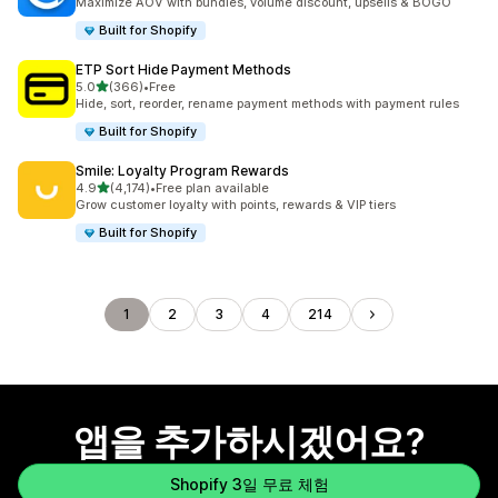
Maximize AOV with bundles, volume discount, upsells & BOGO
Built for Shopify
ETP Sort Hide Payment Methods
별 5개 중
5.0
(366)
•
Free
총 리뷰 366개
Hide, sort, reorder, rename payment methods with payment rules
Built for Shopify
Smile: Loyalty Program Rewards
별 5개 중
4.9
(4,174)
•
Free plan available
총 리뷰 4174개
Grow customer loyalty with points, rewards & VIP tiers
Built for Shopify
1
2
3
4
214
앱을 추가하시겠어요?
Shopify 3일 무료 체험