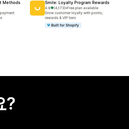
nt Methods
Smile: Loyalty Program Rewards
별 5개 중
4.9
(4,173)
•
Free plan available
총 리뷰 4173개
e payment
Grow customer loyalty with points,
es
rewards & VIP tiers
Built for Shopify
요?