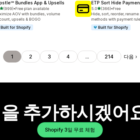
pstle℠ Bundles App & Upsells
ETP Sort Hide Payme
별 5개 중
별 5개 중
(999)
•
Free plan available
5.0
(366)
•
Free
리뷰 999개
총 리뷰 366개
imize AOV with bundles, volume
Hide, sort, reorder, renam
count, upsells & BOGO
methods with payment rul
Built for Shopify
Built for Shopify
다음
1
2
3
4
…
214
을 추가하시겠어
Shopify 3일 무료 체험