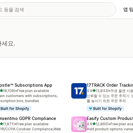
앱 
하세요.
pstle℠ Subscriptions App
17TRACK Order Tracki
별 5개 중
별 5개 중
(8,108)
•
Free plan available
4.9
(3,833)
•
무료 플랜 사
리뷰 8108개
총 리뷰 3833개
ain customers with subscriptions,
신뢰할 수 있는 주문 추적기:
scription box, bundles
를 높이기 위한 주문 추적
Built for Shopify
Built for Shopify
nsentmo GDPR Compliance
Easify Custom Produc
별 5개 중
별 5개 중
(1,871)
•
Free plan available
4.9
(2,860)
•
Free plan ava
리뷰 1871개
총 리뷰 2860개
PR/CCPA Cookies Compliance,Web
Add product options varia