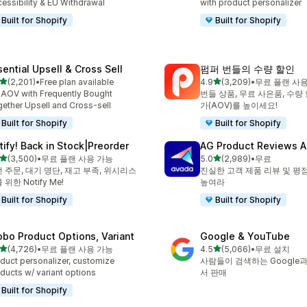
essibility & EU Withdrawal
with product personalizer
Built for Shopify
Built for Shopify
sential Upsell & Cross Sell
펌퍼 번들의 수량 할인
별 5개 중
별 5개 중
(2,201)
•
Free plan available
4.9
(3,209)
•
무료 플랜 사
리뷰 2201개
총 리뷰 3209개
t AOV with Frequently Bought
번들 상품, 무료 사은품, 수량
ether Upsell and Cross-sell
가(AOV)를 높이세요!
Built for Shopify
Built for Shopify
tify! Back in Stock|Preorder
AG Product Reviews 
별 5개 중
별 5개 중
(3,500)
•
무료 플랜 사용 가능
5.0
(2,989)
•
무료
리뷰 3500개
총 리뷰 2989개
 주문, 대기 명단, 재고 부족, 위시리스
진실한 고객 제품 리뷰 및 평
 위한 Notify Me!
높여라
Built for Shopify
Built for Shopify
obo Product Options, Variant
Google & YouTube
별 5개 중
별 5개 중
(4,726)
•
무료 플랜 사용 가능
4.5
(5,066)
•
무료 설치
리뷰 4726개
총 리뷰 5066개
duct personalizer, customize
사람들이 검색하는 Google과 
ducts w/ variant options
서 판매
Built for Shopify