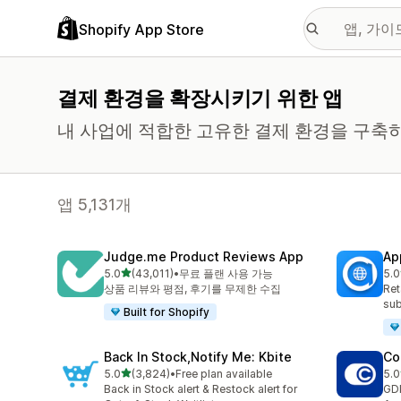
Shopify App Store
결제 환경을 확장시키기 위한 앱
내 사업에 적합한 고유한 결제 환경을 구축
앱 5,131개
Judge.me Product Reviews App
Ap
별 5개 중
5.0
(43,011)
•
무료 플랜 사용 가능
5.0
총 리뷰 43011개
총 
상품 리뷰와 평점, 후기를 무제한 수집
Ret
sub
Built for Shopify
Back In Stock,Notify Me: Kbite
Co
별 5개 중
5.0
(3,824)
•
Free plan available
5.0
총 리뷰 3824개
총 
Back in Stock alert & Restock alert for
GD