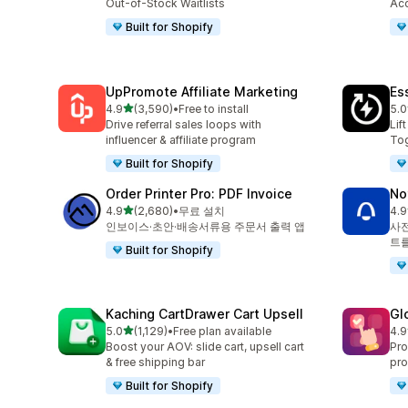
Out-of-Stock Waitlists
Acc
Built for Shopify
UpPromote Affiliate Marketing
Es
별 5개 중
4.9
(3,590)
•
Free to install
5.0
총 리뷰 3590개
총 
Drive referral sales loops with
Lif
influencer & affiliate program
Tog
Built for Shopify
Order Printer Pro: PDF Invoice
No
별 5개 중
4.9
(2,680)
•
무료 설치
4.9
총 리뷰 2680개
총 
인보이스·초안·배송서류용 주문서 출력 앱
사전
트를
Built for Shopify
Kaching CartDrawer Cart Upsell
Gl
별 5개 중
5.0
(1,129)
•
Free plan available
4.9
총 리뷰 1129개
총 
Boost your AOV: slide cart, upsell cart
Pro
& free shipping bar
pro
Built for Shopify