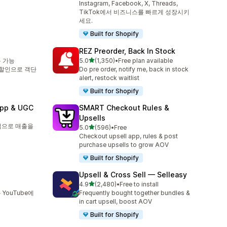
Instagram, Facebook, X, Threads,
TikTok에서 비즈니스를 빠르게 성장시키
세요.
Built for Shopify
REZ Preorder, Back In Stock
별 5개 중
용 가능
5.0
(1,350)
•
Free plan available
총 리뷰 1350개
 할인으로 객단
Do pre order, notify me, back in stock
alert, restock waitlist
Built for Shopify
App & UGC
SMART Checkout Rules &
Upsells
점으로 매출을
별 5개 중
5.0
(596)
•
Free
총 리뷰 596개
Checkout upsell app, rules & post
purchase upsells to grow AOV
Built for Shopify
Upsell & Cross Sell — Selleasy
별 5개 중
4.9
(2,480)
•
Free to install
총 리뷰 2480개
YouTube에
Frequently bought together bundles &
in cart upsell, boost AOV
Built for Shopify