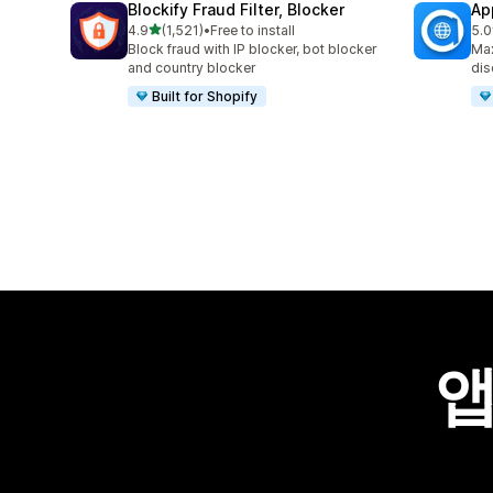
Blockify Fraud Filter, Blocker
Ap
별 5개 중
4.9
(1,521)
•
Free to install
5.0
총 리뷰 1521개
총 
Block fraud with IP blocker, bot blocker
Max
and country blocker
dis
Built for Shopify
앱