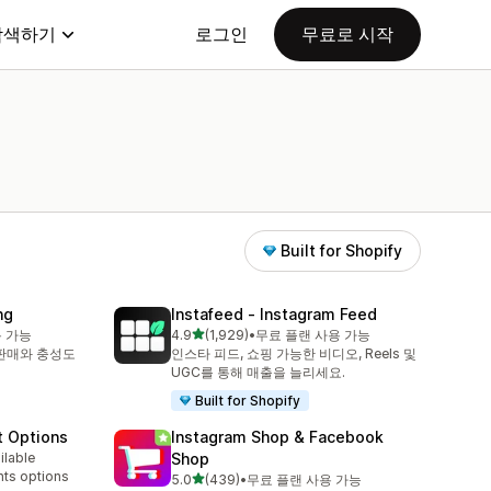
탐색하기
로그인
무료로 시작
Built for Shopify
ng
Instafeed ‑ Instagram Feed
별 5개 중
용 가능
4.9
(1,929)
•
무료 플랜 사용 가능
총 리뷰 1929개
 판매와 충성도
인스타 피드, 쇼핑 가능한 비디오, Reels 및
UGC를 통해 매출을 늘리세요.
Built for Shopify
t Options
Instagram Shop & Facebook
ilable
Shop
nts options
별 5개 중
5.0
(439)
•
무료 플랜 사용 가능
총 리뷰 439개