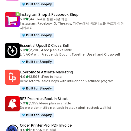
Built for Shopify
Instagram Shop & Facebook Shop
별 5개 중
5.0
(445)
•
무료 플랜 사용 가능
총 리뷰 445개
Instagram, Facebook, X, Threads, TikTok에서 비즈니스를 빠르게 성장
시키세요.
Built for Shopify
Essential Upsell & Cross Sell
별 5개 중
5.0
(2,206)
•
Free plan available
총 리뷰 2206개
Lift AOV with Frequently Bought Together Upsell and Cross-sell
Built for Shopify
UpPromote Affiliate Marketing
별 5개 중
4.9
(3,593)
•
Free to install
총 리뷰 3593개
Drive referral sales loops with influencer & affiliate program
Built for Shopify
REZ Preorder, Back In Stock
별 5개 중
5.0
(1,359)
•
Free plan available
총 리뷰 1359개
Do pre order, notify me, back in stock alert, restock waitlist
Built for Shopify
Order Printer Pro: PDF Invoice
별 5개 중
4.9
(2,685)
•
무료 설치