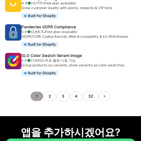
별 5개 중
4.9
(4,177)
•
Free plan available
총 리뷰 4177개
Grow customer loyalty with points, rewards & VIP tiers
Built for Shopify
Pandectes GDPR Compliance
별 5개 중
5.0
(2,887)
•
Free plan available
총 리뷰 2887개
GDPR/CCPA Cookie Banner, Web Accessibility & EU Withdrawal
Built for Shopify
GLO Color Swatch Variant Image
별 5개 중
5.0
(1,690)
•
무료 플랜 사용 가능
총 리뷰 1690개
Group products as variants, show variants as color swatches
Built for Shopify
1
2
3
4
32
앱을 추가하시겠어요?