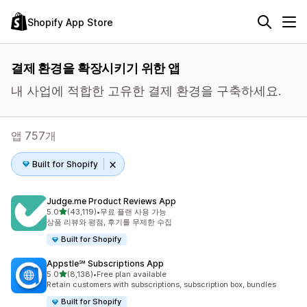
Shopify App Store
결제 환경을 확장시키기 위한 앱
내 사업에 적합한 고유한 결제 환경을 구축하세요.
앱 757개
Built for Shopify
Judge.me Product Reviews App
별 5개 중
5.0
(43,119)
•
무료 플랜 사용 가능
총 리뷰 43119개
상품 리뷰와 평점, 후기를 무제한 수집
Built for Shopify
Appstle℠ Subscriptions App
별 5개 중
5.0
(8,138)
•
Free plan available
총 리뷰 8138개
Retain customers with subscriptions, subscription box, bundles
Built for Shopify