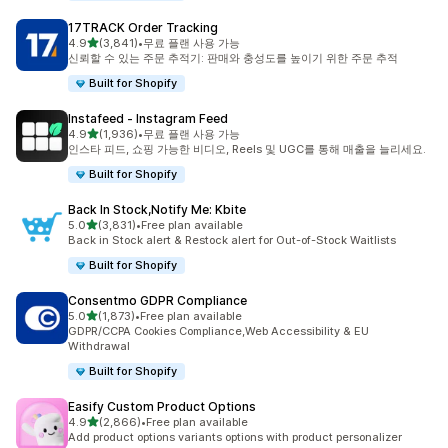
17TRACK Order Tracking
별 5개 중
4.9
(3,841)
•
무료 플랜 사용 가능
총 리뷰 3841개
신뢰할 수 있는 주문 추적기: 판매와 충성도를 높이기 위한 주문 추적
Built for Shopify
Instafeed ‑ Instagram Feed
별 5개 중
4.9
(1,936)
•
무료 플랜 사용 가능
총 리뷰 1936개
인스타 피드, 쇼핑 가능한 비디오, Reels 및 UGC를 통해 매출을 늘리세요.
Built for Shopify
Back In Stock,Notify Me: Kbite
별 5개 중
5.0
(3,831)
•
Free plan available
총 리뷰 3831개
Back in Stock alert & Restock alert for Out-of-Stock Waitlists
Built for Shopify
Consentmo GDPR Compliance
별 5개 중
5.0
(1,873)
•
Free plan available
총 리뷰 1873개
GDPR/CCPA Cookies Compliance,Web Accessibility & EU
Withdrawal
Built for Shopify
Easify Custom Product Options
별 5개 중
4.9
(2,866)
•
Free plan available
총 리뷰 2866개
Add product options variants options with product personalizer