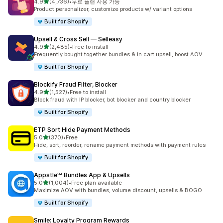
별 5개 중
4.9
(4,736)
•
무료 플랜 사용 가능
총 리뷰 4736개
Product personalizer, customize products w/ variant options
Built for Shopify
Upsell & Cross Sell — Selleasy
별 5개 중
4.9
(2,485)
•
Free to install
총 리뷰 2485개
Frequently bought together bundles & in cart upsell, boost AOV
Built for Shopify
Blockify Fraud Filter, Blocker
별 5개 중
4.9
(1,527)
•
Free to install
총 리뷰 1527개
Block fraud with IP blocker, bot blocker and country blocker
Built for Shopify
ETP Sort Hide Payment Methods
별 5개 중
5.0
(370)
•
Free
총 리뷰 370개
Hide, sort, reorder, rename payment methods with payment rules
Built for Shopify
Appstle℠ Bundles App & Upsells
별 5개 중
5.0
(1,004)
•
Free plan available
총 리뷰 1004개
Maximize AOV with bundles, volume discount, upsells & BOGO
Built for Shopify
Smile: Loyalty Program Rewards