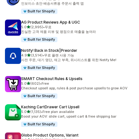
총 리뷰 2685개
인보이스·초안·배송서류용 주문서 출력 앱
Built for Shopify
AG Product Reviews App & UGC
별 5개 중
5.0
(2,995)
•
무료
총 리뷰 2995개
진실한 고객 제품 리뷰 및 평점으로 매출을 높여라
Built for Shopify
Notify! Back in Stock|Preorder
별 5개 중
4.9
(3,514)
•
무료 플랜 사용 가능
총 리뷰 3514개
사전 주문, 대기 명단, 재고 부족, 위시리스트를 위한 Notify Me!
Built for Shopify
SMART Checkout Rules & Upsells
별 5개 중
5.0
(602)
•
Free
총 리뷰 602개
Checkout upsell app, rules & post purchase upsells to grow AOV
Built for Shopify
Kaching CartDrawer Cart Upsell
별 5개 중
5.0
(1,135)
•
Free plan available
총 리뷰 1135개
Boost your AOV: slide cart, upsell cart & free shipping bar
Built for Shopify
Globo Product Options, Variant