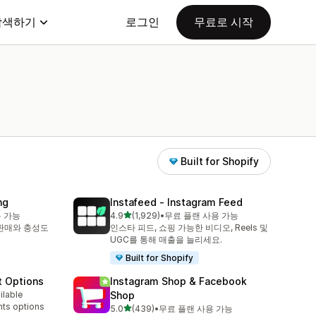
탐색하기
로그인
무료로 시작
Built for Shopify
ng
Instafeed ‑ Instagram Feed
별 5개 중
용 가능
4.9
(1,929)
•
무료 플랜 사용 가능
총 리뷰 1929개
 판매와 충성도
인스타 피드, 쇼핑 가능한 비디오, Reels 및
UGC를 통해 매출을 늘리세요.
Built for Shopify
t Options
Instagram Shop & Facebook
ilable
Shop
nts options
별 5개 중
5.0
(439)
•
무료 플랜 사용 가능
총 리뷰 439개