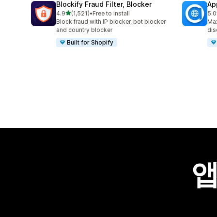
Blockify Fraud Filter, Blocker
Ap
별 5개 중
4.9
(1,521)
•
Free to install
5.0
총 리뷰 1521개
총 
Block fraud with IP blocker, bot blocker
Max
and country blocker
dis
Built for Shopify
앱