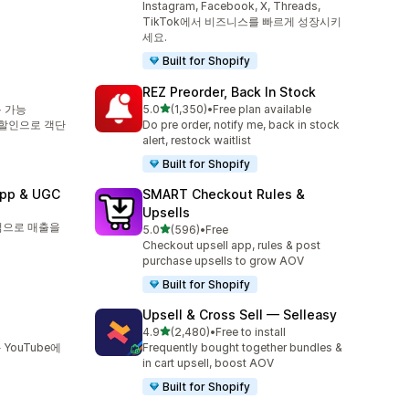
Instagram, Facebook, X, Threads,
TikTok에서 비즈니스를 빠르게 성장시키
세요.
Built for Shopify
REZ Preorder, Back In Stock
별 5개 중
용 가능
5.0
(1,350)
•
Free plan available
총 리뷰 1350개
 할인으로 객단
Do pre order, notify me, back in stock
alert, restock waitlist
Built for Shopify
App & UGC
SMART Checkout Rules &
Upsells
점으로 매출을
별 5개 중
5.0
(596)
•
Free
총 리뷰 596개
Checkout upsell app, rules & post
purchase upsells to grow AOV
Built for Shopify
Upsell & Cross Sell — Selleasy
별 5개 중
4.9
(2,480)
•
Free to install
총 리뷰 2480개
YouTube에
Frequently bought together bundles &
in cart upsell, boost AOV
Built for Shopify