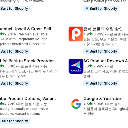
essibility & EU Withdrawal
with product personalizer
Built for Shopify
Built for Shopify
sential Upsell & Cross Sell
펌퍼 번들의 수량 할인
별 5개 중
별 5개 중
(2,201)
•
Free plan available
4.9
(3,209)
•
무료 플랜 사
리뷰 2201개
총 리뷰 3209개
t AOV with Frequently Bought
번들 상품, 무료 사은품, 수량
ether Upsell and Cross-sell
가(AOV)를 높이세요!
Built for Shopify
Built for Shopify
tify! Back in Stock|Preorder
AG Product Reviews 
별 5개 중
별 5개 중
(3,500)
•
무료 플랜 사용 가능
5.0
(2,989)
•
무료
리뷰 3500개
총 리뷰 2989개
 주문, 대기 명단, 재고 부족, 위시리스
진실한 고객 제품 리뷰 및 평
 위한 Notify Me!
높여라
Built for Shopify
Built for Shopify
obo Product Options, Variant
Google & YouTube
별 5개 중
별 5개 중
(4,726)
•
무료 플랜 사용 가능
4.5
(5,066)
•
무료 설치
리뷰 4726개
총 리뷰 5066개
duct personalizer, customize
사람들이 검색하는 Google과 
ducts w/ variant options
서 판매
Built for Shopify