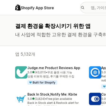
Shopify App Store
결제 환경을 확장시키기 위한 앱
내 사업에 적합한 고유한 결제 환경을 구축
앱 5,132개
Judge.me Product Reviews App
Ap
별 5개 중
5.0
(43,011)
•
무료 플랜 사용 가능
5.0
총 리뷰 43011개
총 
상품 리뷰와 평점, 후기를 무제한 수집
Ret
sub
Built for Shopify
Back In Stock,Notify Me: Kbite
Co
별 5개 중
5.0
(3,824)
•
Free plan available
5.0
총 리뷰 3824개
총 
Back in Stock alert & Restock alert for
GD