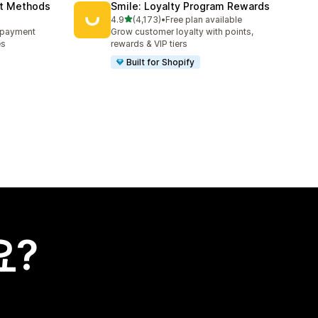
nt Methods
Smile: Loyalty Program Rewards
별 5개 중
4.9
(4,173)
•
Free plan available
총 리뷰 4173개
e payment
Grow customer loyalty with points,
es
rewards & VIP tiers
Built for Shopify
요?