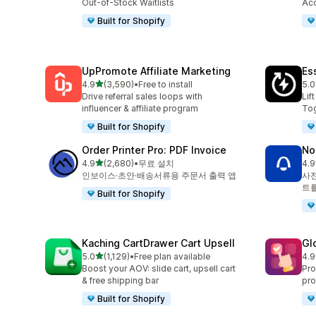
Out-of-Stock Waitlists
Acc
Built for Shopify
UpPromote Affiliate Marketing
Es
별 5개 중
4.9
(3,590)
•
Free to install
5.0
총 리뷰 3590개
총 
Drive referral sales loops with
Lif
influencer & affiliate program
Tog
Built for Shopify
Order Printer Pro: PDF Invoice
No
별 5개 중
4.9
(2,680)
•
무료 설치
4.9
총 리뷰 2680개
총 
인보이스·초안·배송서류용 주문서 출력 앱
사전
트를
Built for Shopify
Kaching CartDrawer Cart Upsell
Gl
별 5개 중
5.0
(1,129)
•
Free plan available
4.9
총 리뷰 1129개
총 
Boost your AOV: slide cart, upsell cart
Pro
& free shipping bar
pro
Built for Shopify