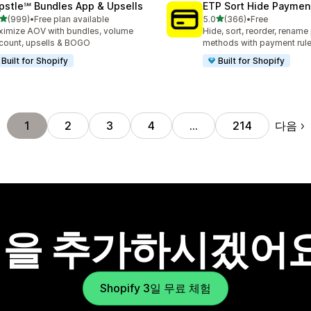
pstle℠ Bundles App & Upsells
ETP Sort Hide Payme
별 5개 중
별 5개 중
(999)
•
Free plan available
5.0
(366)
•
Free
리뷰 999개
총 리뷰 366개
imize AOV with bundles, volume
Hide, sort, reorder, renam
count, upsells & BOGO
methods with payment rul
Built for Shopify
Built for Shopify
다음
1
2
3
4
…
214
을 추가하시겠어
Shopify 3일 무료 체험