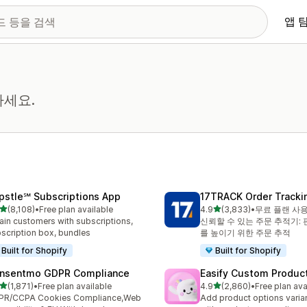
앱 
하세요.
pstle℠ Subscriptions App
17TRACK Order Tracki
별 5개 중
별 5개 중
(8,108)
•
Free plan available
4.9
(3,833)
•
무료 플랜 사
리뷰 8108개
총 리뷰 3833개
ain customers with subscriptions,
신뢰할 수 있는 주문 추적기:
scription box, bundles
를 높이기 위한 주문 추적
Built for Shopify
Built for Shopify
nsentmo GDPR Compliance
Easify Custom Produc
별 5개 중
별 5개 중
(1,871)
•
Free plan available
4.9
(2,860)
•
Free plan ava
리뷰 1871개
총 리뷰 2860개
PR/CCPA Cookies Compliance,Web
Add product options varia