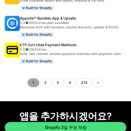
Grow customer loyalty with points, rewards & VIP tiers
Built for Shopify
Appstle℠ Bundles App & Upsells
별 5개 중
5.0
(995)
•
Free plan available
총 리뷰 995개
Maximize AOV with bundles, volume discount, upsells & BOGO
Built for Shopify
ETP Sort Hide Payment Methods
별 5개 중
5.0
(364)
•
Free
총 리뷰 364개
Hide, sort, reorder, rename payment methods with payment rules
Built for Shopify
1
2
3
4
214
앱을 추가하시겠어요?
Shopify 3일 무료 체험