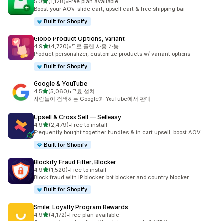
별 5개 중
5.0
(1,128)
•
Free plan available
총 리뷰 1128개
Boost your AOV: slide cart, upsell cart & free shipping bar
Built for Shopify
Globo Product Options, Variant
별 5개 중
4.9
(4,720)
•
무료 플랜 사용 가능
총 리뷰 4720개
Product personalizer, customize products w/ variant options
Built for Shopify
Google & YouTube
별 5개 중
4.5
(5,060)
•
무료 설치
총 리뷰 5060개
사람들이 검색하는 Google과 YouTube에서 판매
Upsell & Cross Sell — Selleasy
별 5개 중
4.9
(2,479)
•
Free to install
총 리뷰 2479개
Frequently bought together bundles & in cart upsell, boost AOV
Built for Shopify
Blockify Fraud Filter, Blocker
별 5개 중
4.9
(1,520)
•
Free to install
총 리뷰 1520개
Block fraud with IP blocker, bot blocker and country blocker
Built for Shopify
Smile: Loyalty Program Rewards
별 5개 중
4.9
(4,172)
•
Free plan available
총 리뷰 4172개