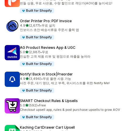
총 리뷰 3209개
번들 상품, 무료 사은품, 수량 할인으로 객단가(AOV)를 높이세요!
Built for Shopify
Order Printer Pro: PDF Invoice
별 5개 중
4.9
(2,677)
•
무료 설치
총 리뷰 2677개
인보이스·초안·배송서류용 주문서 출력 앱
Built for Shopify
AG Product Reviews App & UGC
별 5개 중
5.0
(2,987)
•
무료
총 리뷰 2987개
진실한 고객 제품 리뷰 및 평점으로 매출을 높여라
Built for Shopify
Notify! Back in Stock|Preorder
별 5개 중
4.9
(3,496)
•
무료 플랜 사용 가능
총 리뷰 3496개
사전 주문, 대기 명단, 재고 부족, 위시리스트를 위한 Notify Me!
Built for Shopify
SMART Checkout Rules & Upsells
별 5개 중
5.0
(592)
•
Free
총 리뷰 592개
Checkout upsell app, rules & post purchase upsells to grow AOV
Built for Shopify
Kaching CartDrawer Cart Upsell