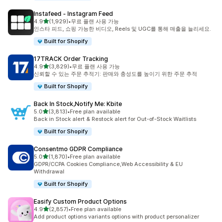
Instafeed ‑ Instagram Feed
별 5개 중
4.9
(1,929)
•
무료 플랜 사용 가능
총 리뷰 1929개
인스타 피드, 쇼핑 가능한 비디오, Reels 및 UGC를 통해 매출을 늘리세요.
Built for Shopify
17TRACK Order Tracking
별 5개 중
4.9
(3,829)
•
무료 플랜 사용 가능
총 리뷰 3829개
신뢰할 수 있는 주문 추적기: 판매와 충성도를 높이기 위한 주문 추적
Built for Shopify
Back In Stock,Notify Me: Kbite
별 5개 중
5.0
(3,813)
•
Free plan available
총 리뷰 3813개
Back in Stock alert & Restock alert for Out-of-Stock Waitlists
Built for Shopify
Consentmo GDPR Compliance
별 5개 중
5.0
(1,870)
•
Free plan available
총 리뷰 1870개
GDPR/CCPA Cookies Compliance,Web Accessibility & EU
Withdrawal
Built for Shopify
Easify Custom Product Options
별 5개 중
4.9
(2,857)
•
Free plan available
총 리뷰 2857개
Add product options variants options with product personalizer