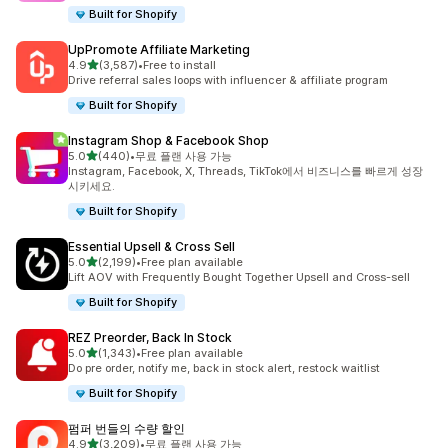
Built for Shopify
UpPromote Affiliate Marketing
별 5개 중
4.9
(3,587)
•
Free to install
총 리뷰 3587개
Drive referral sales loops with influencer & affiliate program
Built for Shopify
Instagram Shop & Facebook Shop
별 5개 중
5.0
(440)
•
무료 플랜 사용 가능
총 리뷰 440개
Instagram, Facebook, X, Threads, TikTok에서 비즈니스를 빠르게 성장
시키세요.
Built for Shopify
Essential Upsell & Cross Sell
별 5개 중
5.0
(2,199)
•
Free plan available
총 리뷰 2199개
Lift AOV with Frequently Bought Together Upsell and Cross-sell
Built for Shopify
REZ Preorder, Back In Stock
별 5개 중
5.0
(1,343)
•
Free plan available
총 리뷰 1343개
Do pre order, notify me, back in stock alert, restock waitlist
Built for Shopify
펌퍼 번들의 수량 할인
별 5개 중
4.9
(3,209)
•
무료 플랜 사용 가능