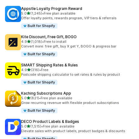
Appstle Loyalty Program Reward
별 5개 중
5.0
(1,245)
•
Free plan available
총 리뷰 1245개
Offer loyalty points, rewards program, VIP tiers & referrals
Built for Shopify
Kite Discount, Free Gift, BOGO
별 5개 중
4.9
(1,018)
•
Free to install
총 리뷰 1018개
Convert more: free gift, buy X get Y, BOGO & progress bar
Built for Shopify
SMART Shipping Rates & Rules
별 5개 중
4.9
(316)
•
Free
총 리뷰 316개
Postcode shipping calculator to set rates & rules by product
Built for Shopify
Kaching Subscriptions App
별 5개 중
5.0
(821)
•
Free plan available
총 리뷰 821개
Grow recurring revenue with flexible product subscriptions
Built for Shopify
DECO Product Labels & Badges
별 5개 중
5.0
(1,515)
•
Free plan available
총 리뷰 1515개
Elevate sales with product labels, product badges & discounts
Built for Shopify