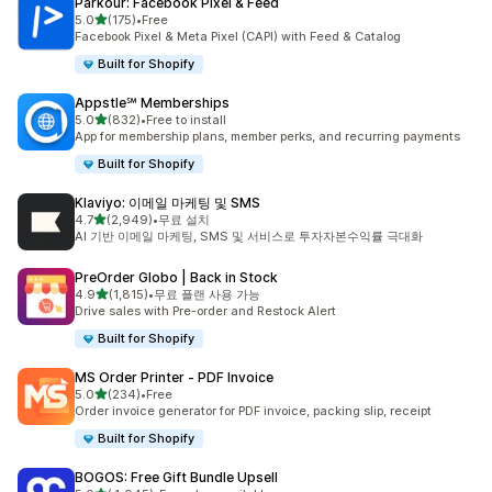
Parkour: Facebook Pixel & Feed
별 5개 중
5.0
(175)
•
Free
총 리뷰 175개
Facebook Pixel & Meta Pixel (CAPI) with Feed & Catalog
Built for Shopify
Appstle℠ Memberships
별 5개 중
5.0
(832)
•
Free to install
총 리뷰 832개
App for membership plans, member perks, and recurring payments
Built for Shopify
Klaviyo: 이메일 마케팅 및 SMS
별 5개 중
4.7
(2,949)
•
무료 설치
총 리뷰 2949개
AI 기반 이메일 마케팅, SMS 및 서비스로 투자자본수익률 극대화
PreOrder Globo | Back in Stock
별 5개 중
4.9
(1,815)
•
무료 플랜 사용 가능
총 리뷰 1815개
Drive sales with Pre-order and Restock Alert
Built for Shopify
MS Order Printer ‑ PDF Invoice
별 5개 중
5.0
(234)
•
Free
총 리뷰 234개
Order invoice generator for PDF invoice, packing slip, receipt
Built for Shopify
BOGOS: Free Gift Bundle Upsell