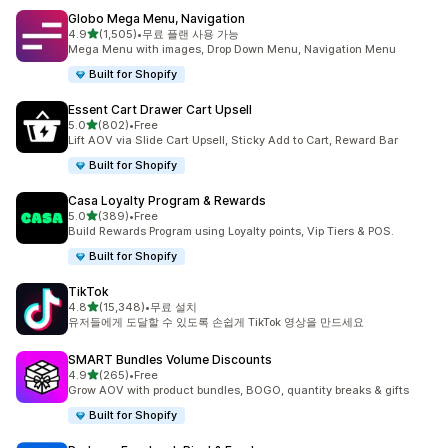
Globo Mega Menu, Navigation
별 5개 중
4.9
(1,505)
•
무료 플랜 사용 가능
총 리뷰 1505개
Mega Menu with images, Drop Down Menu, Navigation Menu
Built for Shopify
Essent Cart Drawer Cart Upsell
별 5개 중
5.0
(802)
•
Free
총 리뷰 802개
Lift AOV via Slide Cart Upsell, Sticky Add to Cart, Reward Bar
Built for Shopify
Casa Loyalty Program & Rewards
별 5개 중
5.0
(389)
•
Free
총 리뷰 389개
Build Rewards Program using Loyalty points, Vip Tiers & POS.
Built for Shopify
TikTok
별 5개 중
4.8
(15,348)
•
무료 설치
총 리뷰 15348개
유저들에게 도달할 수 있도록 손쉽게 TikTok 영상을 만드세요
SMART Bundles Volume Discounts
별 5개 중
4.9
(265)
•
Free
총 리뷰 265개
Grow AOV with product bundles, BOGO, quantity breaks & gifts
Built for Shopify