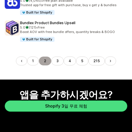
별 5개 중
5.0
(4,045)
•
Free plan available
총 리뷰 4045개
Trusted app for free gift with purchase, buy x get y & bundles
Built for Shopify
Bundlex Product Bundles Upsell
별 5개 중
5.0
(121)
•
Free
총 리뷰 121개
Boost AOV with free bundle offers, quantity breaks & BOGO
Built for Shopify
1
2
3
4
5
215
앱을 추가하시겠어요?
Shopify 3일 무료 체험