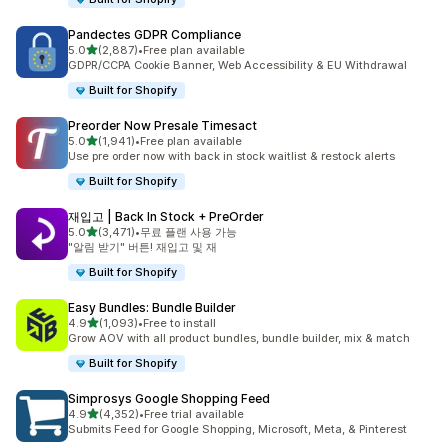
Pandectes GDPR Compliance
별 5개 중
5.0
(2,887)
•
Free plan available
총 리뷰 2887개
GDPR/CCPA Cookie Banner, Web Accessibility & EU Withdrawal
Built for Shopify
Preorder Now Presale Timesact
별 5개 중
5.0
(1,941)
•
Free plan available
총 리뷰 1941개
Use pre order now with back in stock waitlist & restock alerts
Built for Shopify
재입고 | Back In Stock + PreOrder
별 5개 중
5.0
(3,471)
•
무료 플랜 사용 가능
총 리뷰 3471개
"알림 받기" 버튼! 재입고 및 재
Built for Shopify
Easy Bundles: Bundle Builder
별 5개 중
4.9
(1,093)
•
Free to install
총 리뷰 1093개
Grow AOV with all product bundles, bundle builder, mix & match
Built for Shopify
Simprosys Google Shopping Feed
별 5개 중
4.9
(4,352)
•
Free trial available
총 리뷰 4352개
Submits Feed for Google Shopping, Microsoft, Meta, & Pinterest