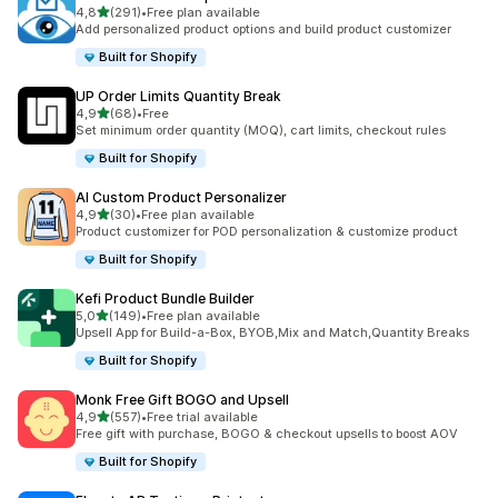
av 5 stjerner
4,8
(291)
•
Free plan available
Totalt 291 omtaler
Add personalized product options and build product customizer
Built for Shopify
UP Order Limits Quantity Break
av 5 stjerner
4,9
(68)
•
Free
Totalt 68 omtaler
Set minimum order quantity (MOQ), cart limits, checkout rules
Built for Shopify
AI Custom Product Personalizer
av 5 stjerner
4,9
(30)
•
Free plan available
Totalt 30 omtaler
Product customizer for POD personalization & customize product
Built for Shopify
Kefi Product Bundle Builder
av 5 stjerner
5,0
(149)
•
Free plan available
Totalt 149 omtaler
Upsell App for Build-a-Box, BYOB,Mix and Match,Quantity Breaks
Built for Shopify
Monk Free Gift BOGO and Upsell
av 5 stjerner
4,9
(557)
•
Free trial available
Totalt 557 omtaler
Free gift with purchase, BOGO & checkout upsells to boost AOV
Built for Shopify