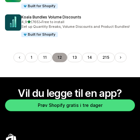
Built for Shopify
Koala Bundles Volume Discounts
av 5 stjerner
4,9
(765)
•
Free to install
Totalt 765 omtaler
Set up Quantity Breaks, Volume Discounts and Product Bundles!
Built for Shopify
1
11
12
13
14
215
Vil du legge til en app?
Prøv Shopify gratis i tre dager