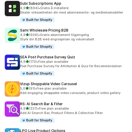
Subi Subscriptions App
av 5 stjerner
4,9
(894)
•
Gratis å installere
Totalt 894 omtaler
Skaler virksomheten din med abonnements- og medlemsmodeller
Built for Shopify
Sami Wholesale Pricing B2B
av 5 stjerner
4,9
(926)
•
Gratis abonnement tilgjengelig
Totalt 926 omtaler
Styrk din B2B med engrospriser og volumrabatt
Built for Shopify
SEA Post Purchase Survey Quiz
av 5 stjerner
4,9
(173)
•
Free plan available
Totalt 173 omtaler
Post Purchase Survey for Attribution & Quiz for Recommendation
Built for Shopify
Vizup Shoppable Video Carousel
av 5 stjerner
5,0
(91)
•
Free plan available
Totalt 91 omtaler
Add engaging shoppable video carousels, product video gallery
RS: AI Search Bar & Filter
av 5 stjerner
4,9
(337)
•
Free plan available
Totalt 337 omtaler
Add AI Search Bar, Product Filters & Collection Filter
Built for Shopify
LPO Live Product Options