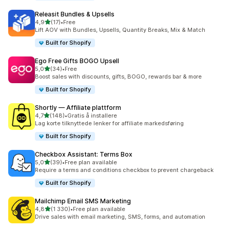
Releasit Bundles & Upsells
av 5 stjerner
4,9
(17)
•
Free
Totalt 17 omtaler
Lift AOV with Bundles, Upsells, Quantity Breaks, Mix & Match
Built for Shopify
Ego Free Gifts BOGO Upsell
av 5 stjerner
5,0
(34)
•
Free
Totalt 34 omtaler
Boost sales with discounts, gifts, BOGO, rewards bar & more
Built for Shopify
Shortly — Affiliate plattform
av 5 stjerner
4,7
(148)
•
Gratis å installere
Totalt 148 omtaler
Lag korte tilknyttede lenker for affiliate markedsføring
Built for Shopify
Checkbox Assistant: Terms Box
av 5 stjerner
5,0
(39)
•
Free plan available
Totalt 39 omtaler
Require a terms and conditions checkbox to prevent chargeback
Built for Shopify
Mailchimp Email SMS Marketing
av 5 stjerner
4,8
(1 330)
•
Free plan available
Totalt 1330 omtaler
Drive sales with email marketing, SMS, forms, and automation