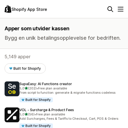
Shopify App Store
Apper som utvider kassen
Bygg en unik betalingsopplevelse for bedriften.
5,149 apper
Built for Shopify
SupaEasy: AI Functions creator
av 5 stjerner
5,0
(202)
•
Free plan available
Totalt 202 omtaler
From script to function: generate & migrate functions codeless
Built for Shopify
VOL ‑ Surcharge & Product Fees
av 5 stjerner
5,0
(56)
•
Free plan available
Totalt 56 omtaler
Add Surcharges, Fees & Tariffs to Checkout, Cart, POS & Orders
Built for Shopify