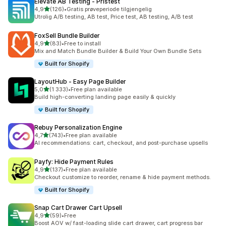
Elevate AB Testing ‑ Pristest
av 5 stjerner
4,9
(126)
•
Gratis prøveperiode tilgjengelig
Totalt 126 omtaler
Utrolig A/B testing, AB test, Price test, AB testing, A/B test
FoxSell Bundle Builder
av 5 stjerner
4,9
(83)
•
Free to install
Totalt 83 omtaler
Mix and Match Bundle Builder & Build Your Own Bundle Sets
Built for Shopify
LayoutHub ‑ Easy Page Builder
av 5 stjerner
5,0
(1 333)
•
Free plan available
Totalt 1333 omtaler
Build high-converting landing page easily & quickly
Built for Shopify
Rebuy Personalization Engine
av 5 stjerner
4,7
(743)
•
Free plan available
Totalt 743 omtaler
AI recommendations: cart, checkout, and post-purchase upsells
Payfy: Hide Payment Rules
av 5 stjerner
4,9
(137)
•
Free plan available
Totalt 137 omtaler
Checkout customize to reorder, rename & hide payment methods.
Built for Shopify
Snap Cart Drawer Cart Upsell
av 5 stjerner
4,9
(59)
•
Free
Totalt 59 omtaler
Boost AOV w/ fast-loading slide cart drawer, cart progress bar